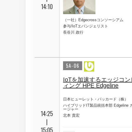
14:10
（一社）Edgecrossコンソーシアム
参与/IoTエバンジェリスト
長谷川 政行
5A-06
IoTを加速するエッジコ
ィング HPE Edgeline
日本ヒューレット・パッカード（株）
ハイブリッドIT製品統括本部 Edgeline
ージャー
14:25
北本 貴宏
|
15:05