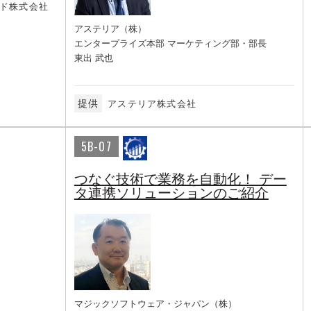
ド株式会社
アステリア（株）
エンタープライズ本部 マーケティング部・部長
東出 武也
提供
アステリア株式会社
5B-07
つなぐ技術で業務を自動化！ デー
タ連携ソリューションのご紹介
マジックソフトウェア・ジャパン（株）