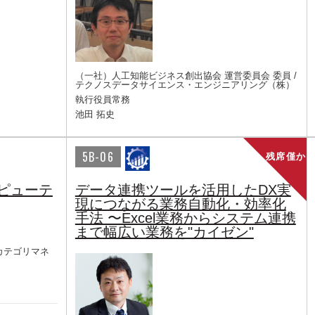
（一社）人工知能ビジネス創出協会 運営委員会 委員 /
テクノスデータサイエンス・エンジニアリング（株）
執行役員常務
池田 拓史
5B-06
残席僅か
ンピューテ
データ連携ツールを活用したDX実
現につながる業務自動化・効率化
手法 〜Excel業務からシステム連携
まで幅広い業務を"カイゼン"
 カテゴリマネ