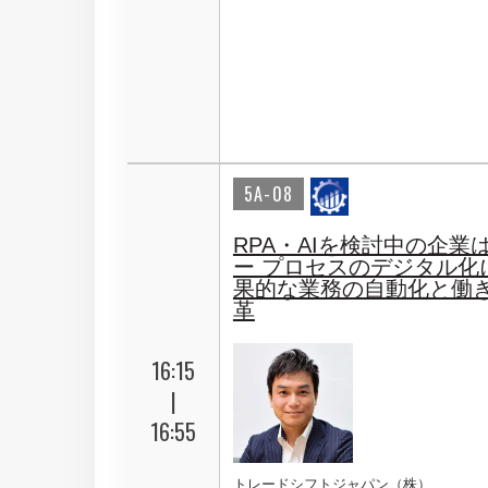
5A-08
RPA・AIを検討中の企業
ー プロセスのデジタル化
果的な業務の自動化と働
革
16:15
|
16:55
トレードシフトジャパン（株）