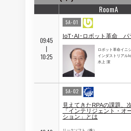
RoomA
5A-01
IoT･AI･ロボット革命
09:45
|
ロボット革命イニ
10:25
インダストリアルI
水上 潔
5A-02
見えてきたRPAの課題、
「インテリジェント・オ
ション」とは
リックソフト（株）