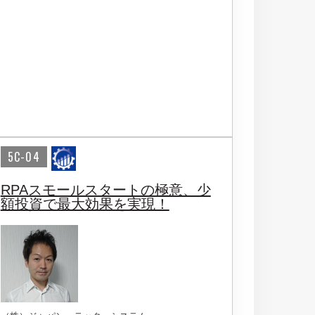
5C-04
RPAスモールスタートの極意、少
額投資で最大効果を実現！