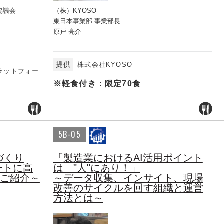
協議会
（株）KYOSO
東日本事業部 事業部長
原戸 亮介
提供
株式会社KYOSO
ラットフォー
※軽食付き：限定70食
5B-05
づくり
「製造業におけるAI活用ポイント
ートに高
は "人"にあり！」
」のご紹介～
～データ収集、インサイト、現場
改善のサイクルを回す組織と運営
方法とは～