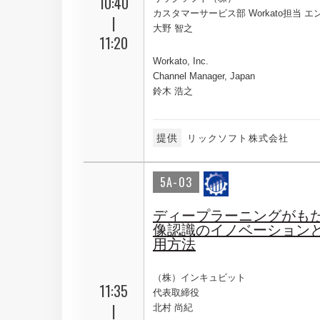
10:40
カスタマーサービス部 Workato担当 
|
大野 智之
11:20
Workato, Inc.
Channel Manager, Japan
鈴木 浩之
提供
リックソフト株式会社
5A-03
ディープラーニングがも
像認識のイノベーション
用方法
（株）インキュビット
11:35
代表取締役
|
北村 尚紀