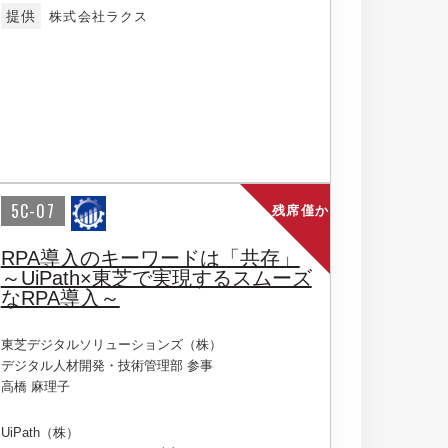
提供
株式会社ラクス
5C-07
残席僅か
RPA導入のキーワードは「共存」
～UiPath×東芝で実現するスムーズ
なRPA導入～
東芝デジタルソリューションズ（株）
デジタル人材開発・技術管理部 参事
高橋 麻理子
UiPath（株）