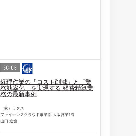
5C-06
経理作業の「コスト削減」と「業
務効率化」を実現する 経費精算業
務の最新事例
（株）ラクス
ファイナンスクラウド事業部 大阪営業1課
山口 進也