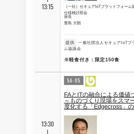
13:15
（一社）セキュアIoTプラットフォーム
仕様検討部会
座長
豊島 大朗
提供
一般社団法人セキュアIoTプ
ム協議会
※軽食付き：限定150食
5A-05
FAとITの融合による価値
～ものづくり現場をスマ
度化する「Edgecross
13:30
|