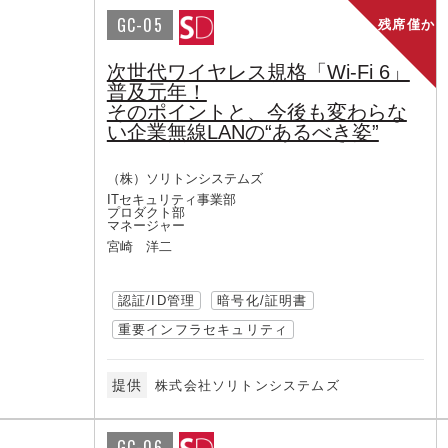
GC-05
残席僅か
次世代ワイヤレス規格「Wi-Fi 6」
普及元年！
そのポイントと、今後も変わらな
い企業無線LANの“あるべき姿”
（株）ソリトンシステムズ
ITセキュリティ事業部
プロダクト部
マネージャー
宮崎 洋二
認証/ID管理
暗号化/証明書
重要インフラセキュリティ
提供
株式会社ソリトンシステムズ
GC-06