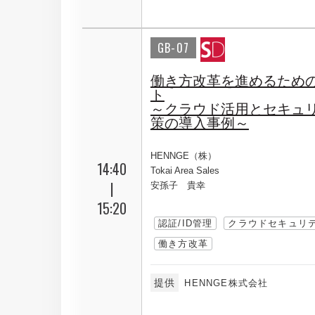
GB-07
働き方改革を進めるため
ト
～クラウド活用とセキュ
策の導入事例～
HENNGE（株）
14:40
Tokai Area Sales
|
安孫子 貴幸
15:20
認証/ID管理
クラウドセキュリ
働き方改革
提供
HENNGE株式会社