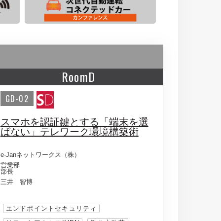
RoomD
GD-02
スマホを認証鍵とする「端末を選
ばない」テレワーク環境構築術
e-Janネットワークス（株）
営業部
部長
三井 智博
エンドポイントセキュリティ