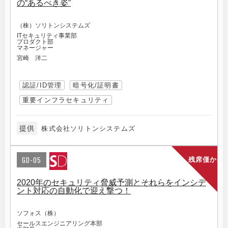
の“あるべき姿”
（株）ソリトンシステムズ
ITセキュリティ事業部
プロダクト部
マネージャー
宮崎 洋二
認証/ID管理
暗号化/証明書
重要インフラセキュリティ
提供
株式会社ソリトンシステムズ
GD-05
残席僅か
2020年のセキュリティ脅威予測とそれらをインシデ
ント対応の自動化で迎え撃つ！
ソフォス（株）
セールスエンジニアリング本部