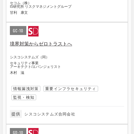
セコム（株）
IS研究所 リスクマネジメントグループ
甘利 康文
GC-10
境界対策からゼロトラストへ
シスコシステムズ（同）
セキュリティ事業
アーキテクト/エバンジェリスト
木村 滋
情報漏洩対策
重要インフラセキュリティ
監視・検知
提供
シスコシステムズ合同会社
GD-10