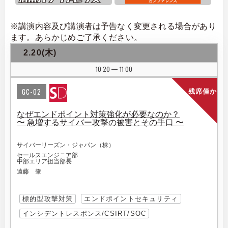
※講演内容及び講演者は予告なく変更される場合があり
ます。あらかじめご了承ください。
2.20(木)
10:20
11:00
|
GC-02
残席僅か
なぜエンドポイント対策強化が必要なのか？
〜 急増するサイバー攻撃の被害とその手口 〜
サイバーリーズン・ジャパン（株）
セールスエンジニア部
中部エリア担当部長
遠藤 肇
標的型攻撃対策
エンドポイントセキュリティ
インシデントレスポンス/CSIRT/SOC