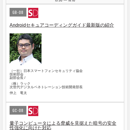
|
GB-08
Androidセキュアコーディングガイド最新版の紹介
（一社）日本スマートフォンセキュリティ協会
技術部会
副部会長 /
（株）ラック
次世代デジタルペネトレーション技術開発部長
仲上 竜太
GC-08
量子コンピュータによる脅威を見据えた暗号の安全
性強化に向けた対応