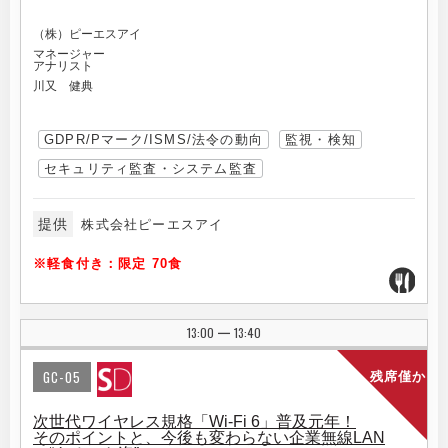
（株）ピーエスアイ
マネージャー
アナリスト
川又 健典
GDPR/Pマーク/ISMS/法令の動向
監視・検知
セキュリティ監査・システム監査
提供
株式会社ピーエスアイ
※軽食付き：限定 70食
13:00
13:40
|
GC-05
残席僅か
次世代ワイヤレス規格「Wi-Fi 6」普及元年！
そのポイントと、今後も変わらない企業無線LAN