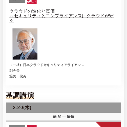
クラウドの進化と真価
～セキュリティとコンプライアンスはクラウドが守
る
（一社）日本クラウドセキュリティアライアンス
副会長
渥美 俊英
基調講演
2.20(木)
09:30
10:10
|