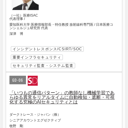
（一社）医療ISAC
代表理事 /
愛知医科大学 医療情報部長・特任教授 放射線科専門医 / 日本医療コ
ンシェルジュ研究所 代表
深津 博
インシデントレスポンス/CSIRT/SOC
重要インフラセキュリティ
セキュリティ監査・システム監査
GD-06
「いつもの通信パターン」の教師なし機械学習であ
らゆる異常をリアルタイムに自動検知・遮断・可視
化する究極のAIセキュリティとは
ダークトレース・ジャパン（株）
シニアアカウントエグゼクティブ
牧野 剛