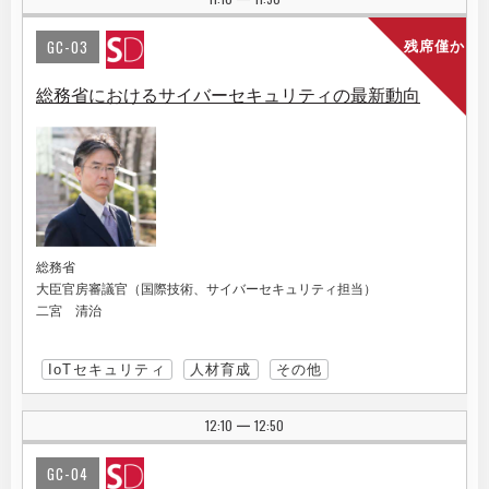
GC-03
残席僅か
総務省におけるサイバーセキュリティの最新動向
総務省
大臣官房審議官（国際技術、サイバーセキュリティ担当）
二宮 清治
IoTセキュリティ
人材育成
その他
12:10
12:50
|
GC-04