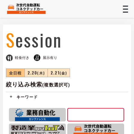
t
n
Session
軽食付き
展示有り
全日程
2.20
2.21
(木)
(金)
絞り込み検索
(複数選択可)
キーワード