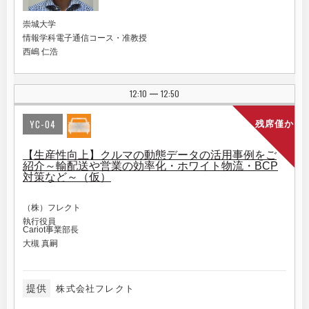
崇城大学
情報学科電子通信コース・准教授
西嶋 仁浩
12:10
12:50
|
YC-04
残席僅か
【生産性向上】クルマの動態データの活用事例をご
紹介～輸配送や営業の効率化・ホワイト物流・BCP
対策など～（仮）
（株）フレクト
執行役員
Cariot事業部長
大槻 真嗣
提供
株式会社フレクト