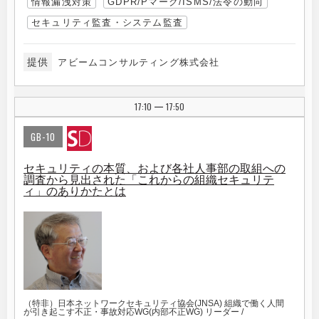
情報漏洩対策
GDPR/Pマーク/ISMS/法令の動向
セキュリティ監査・システム監査
提供
アビームコンサルティング株式会社
17:10
17:50
|
GB-10
セキュリティの本質、および各社人事部の取組への
調査から見出された「これからの組織セキュリテ
ィ」のありかたとは
（特非）日本ネットワークセキュリティ協会(JNSA) 組織で働く人間
が引き起こす不正・事故対応WG(内部不正WG) リーダー /