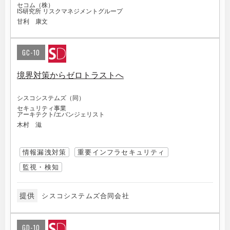
セコム（株）
IS研究所 リスクマネジメントグループ
甘利 康文
GC-10
境界対策からゼロトラストへ
シスコシステムズ（同）
セキュリティ事業
アーキテクト/エバンジェリスト
木村 滋
情報漏洩対策
重要インフラセキュリティ
監視・検知
提供
シスコシステムズ合同会社
GD-10