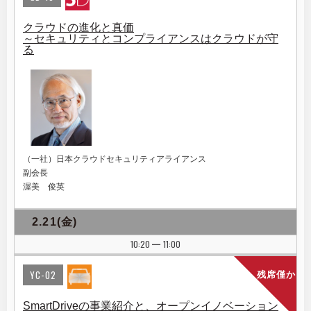
クラウドの進化と真価
～セキュリティとコンプライアンスはクラウドが守
る
（一社）日本クラウドセキュリティアライアンス
副会長
渥美 俊英
2.21(金)
10:20
11:00
|
YC-02
残席僅か
SmartDriveの事業紹介と、オープンイノベーション