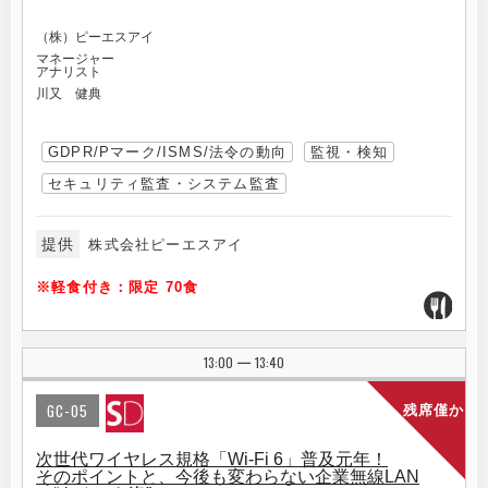
（株）ピーエスアイ
マネージャー
アナリスト
川又 健典
GDPR/Pマーク/ISMS/法令の動向
監視・検知
セキュリティ監査・システム監査
提供
株式会社ピーエスアイ
※軽食付き：限定 70食
13:00
13:40
|
GC-05
残席僅か
次世代ワイヤレス規格「Wi-Fi 6」普及元年！
そのポイントと、今後も変わらない企業無線LAN