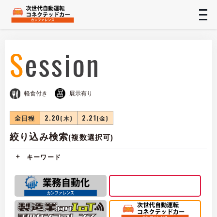
t
n
Session
軽食付き
展示有り
全日程
2.20
2.21
(木)
(金)
絞り込み検索
(複数選択可)
キーワード