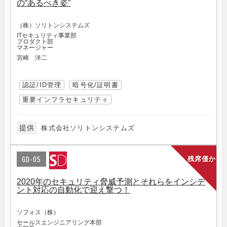
の“あるべき姿”
（株）ソリトンシステムズ
ITセキュリティ事業部
プロダクト部
マネージャー
宮崎 洋二
認証/ID管理
暗号化/証明書
重要インフラセキュリティ
提供
株式会社ソリトンシステムズ
GD-05
残席僅か
2020年のセキュリティ脅威予測とそれらをインシデ
ント対応の自動化で迎え撃つ！
ソフォス（株）
セールスエンジニアリング本部