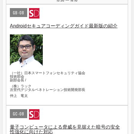
|
GB-08
Androidセキュアコーディングガイド最新版の紹介
（一社）日本スマートフォンセキュリティ協会
技術部会
副部会長 /
（株）ラック
次世代デジタルペネトレーション技術開発部長
仲上 竜太
GC-08
量子コンピュータによる脅威を見据えた暗号の安全
性強化に向けた対応