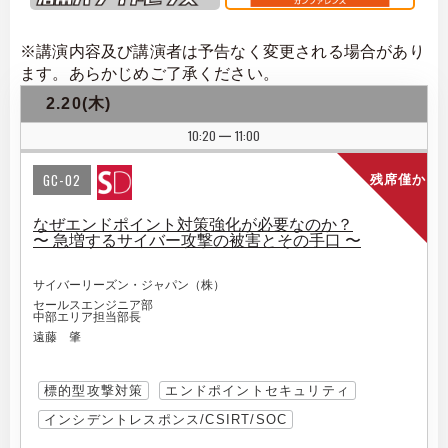
※講演内容及び講演者は予告なく変更される場合があり
ます。あらかじめご了承ください。
2.20(木)
10:20
11:00
|
GC-02
残席僅か
なぜエンドポイント対策強化が必要なのか？
〜 急増するサイバー攻撃の被害とその手口 〜
サイバーリーズン・ジャパン（株）
セールスエンジニア部
中部エリア担当部長
遠藤 肇
標的型攻撃対策
エンドポイントセキュリティ
インシデントレスポンス/CSIRT/SOC