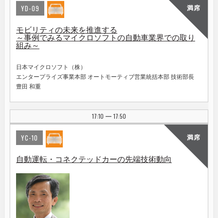
YD-09
満席
モビリティの未来を推進する
～事例でみるマイクロソフトの自動車業界での取り
組み～
日本マイクロソフト（株）
エンタープライズ事業本部 オートモーティブ営業統括本部 技術部長
豊田 和重
17:10
17:50
|
YC-10
満席
自動運転・コネクテッドカーの先端技術動向