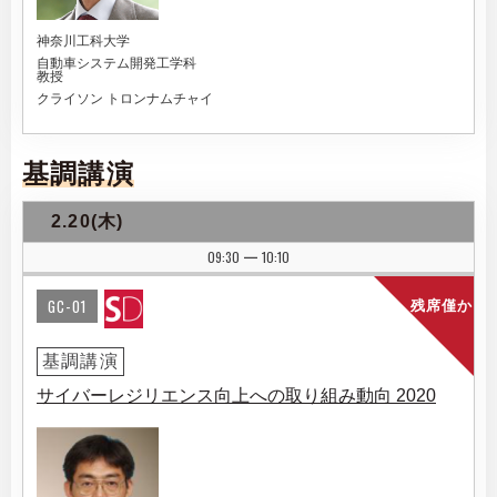
神奈川工科大学
自動車システム開発工学科
教授
クライソン トロンナムチャイ
基調講演
2.20(木)
09:30
10:10
|
GC-01
残席僅か
基調講演
サイバーレジリエンス向上への取り組み動向 2020