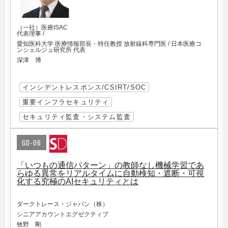
（一社）医療ISAC
代表理事 /
愛知医科大学 医療情報部長・特任教授 放射線科専門医 / 日本医療コ
ンシェルジュ研究所 代表
深津 博
インシデントレスポンス/CSIRT/SOC
重要インフラセキュリティ
セキュリティ監査・システム監査
GD-06
「いつもの通信パターン」の教師なし機械学習であ
らゆる異常をリアルタイムに自動検知・遮断・可視
化する究極のAIセキュリティとは
ダークトレース・ジャパン（株）
シニアアカウントエグゼクティブ
牧野 剛