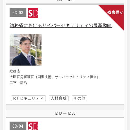
GC-03
残席僅か
総務省におけるサイバーセキュリティの最新動向
総務省
大臣官房審議官（国際技術、サイバーセキュリティ担当）
二宮 清治
IoTセキュリティ
人材育成
その他
12:10
12:50
|
GC-04