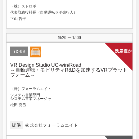
（株）ストロボ
代表取締役社長（自動運転ラボ発行人）
下山 哲平
16:20
17:00
|
YC-09
残席僅か
VR Design Studio UC-win/Road
～自動運転・モビリティR&Dを加速するVRプラット
フォーム～
（株）フォーラムエイト
システム営業部門
システム営業マネージャ
松田 克巳
提供
株式会社フォーラムエイト