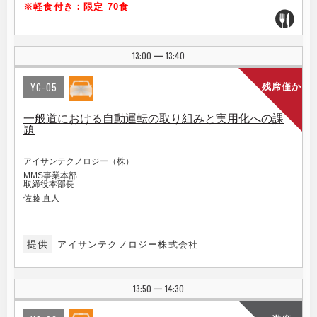
※軽食付き：限定 70食
13:00
13:40
|
YC-05
残席僅か
一般道における自動運転の取り組みと実用化への課
題
アイサンテクノロジー（株）
MMS事業本部
取締役本部長
佐藤 直人
提供
アイサンテクノロジー株式会社
13:50
14:30
|