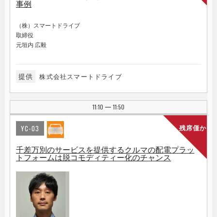
事例
（株）スマートドライブ
取締役
元垣内 広毅
提供
株式会社スマートドライブ
11:10
11:50
|
YC-03
残席僅か
千差万別のサービスを提供するクルマの配電プラッ
トフォームは脱コモディティー化のチャンス