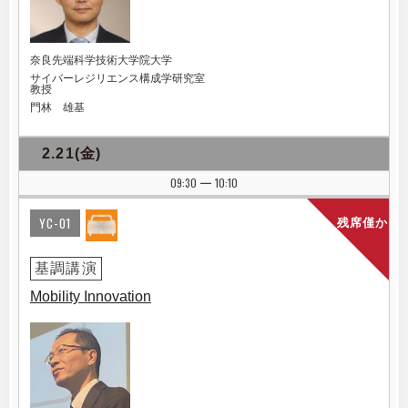
奈良先端科学技術大学院大学
サイバーレジリエンス構成学研究室
教授
門林 雄基
2.21(金)
09:30
10:10
|
YC-01
残席僅か
基調講演
Mobility Innovation