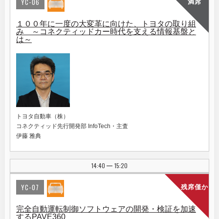
YC-06
満席
１００年に一度の大変革に向けた、トヨタの取り組
み ～コネクティッドカー時代を支える情報基盤と
は～
トヨタ自動車（株）
コネクティッド先行開発部 InfoTech・主査
伊藤 雅典
14:40
15:20
|
YC-07
残席僅か
完全自動運転制御ソフトウェアの開発・検証を加速
するPAVE360