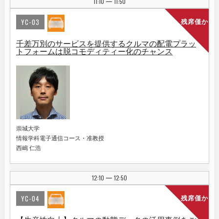
11:10
11:50
|
YC-03
残席僅か
千差万別のサービスを提供するクルマの配電プラッ
トフォームは脱コモディティー化のチャンス
崇城大学
情報学科電子通信コース・准教授
西嶋 仁浩
12:10
12:50
|
YC-04
残席僅か