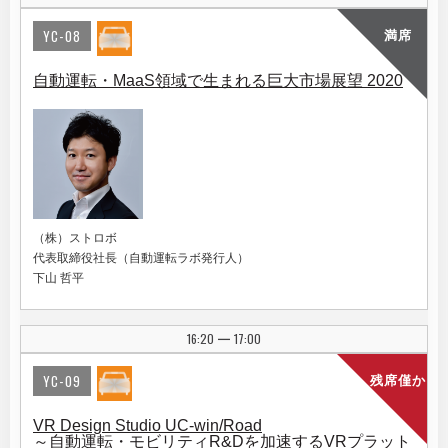
YC-08
満席
自動運転・MaaS領域で生まれる巨大市場展望 2020
（株）ストロボ
代表取締役社長（自動運転ラボ発行人）
下山 哲平
16:20
17:00
|
YC-09
残席僅か
VR Design Studio UC-win/Road
～自動運転・モビリティR&Dを加速するVRプラット