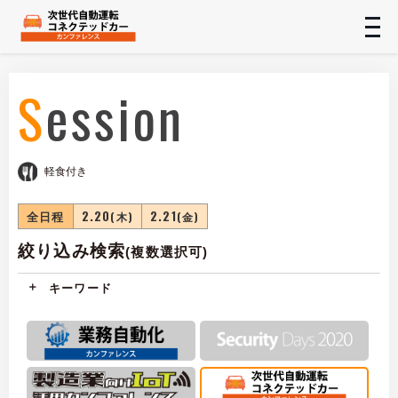
t
n
Session
軽食付き
全日程
2.20
2.21
(木)
(金)
絞り込み検索
(複数選択可)
キーワード