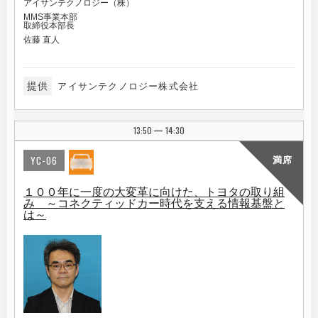
アイサンテクノロジー（株）
MMS事業本部
取締役本部長
佐藤 直人
提供
アイサンテクノロジー株式会社
13:50
14:30
|
YC-06
満席
１００年に一度の大変革に向けた、トヨタの取り組
み ～コネクティッドカー時代を支える情報基盤と
は～