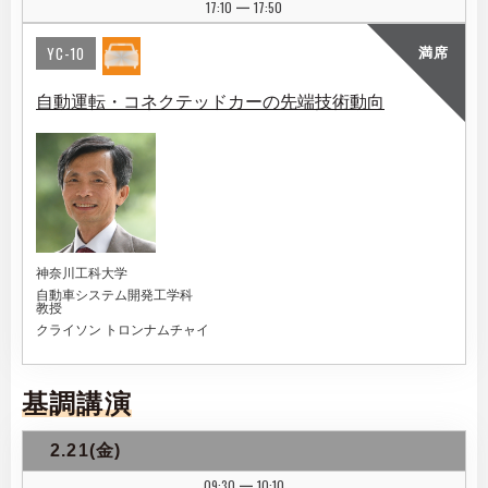
17:10
17:50
|
YC-10
満席
自動運転・コネクテッドカーの先端技術動向
神奈川工科大学
自動車システム開発工学科
教授
クライソン トロンナムチャイ
基調講演
2.21(金)
09:30
10:10
|