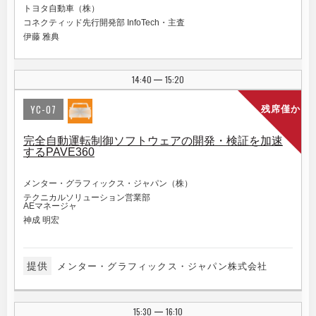
トヨタ自動車（株）
コネクティッド先行開発部 InfoTech・主査
伊藤 雅典
14:40
15:20
|
YC-07
残席僅か
完全自動運転制御ソフトウェアの開発・検証を加速
するPAVE360
メンター・グラフィックス・ジャパン（株）
テクニカルソリューション営業部
AEマネージャ
神成 明宏
提供
メンター・グラフィックス・ジャパン株式会社
15:30
16:10
|