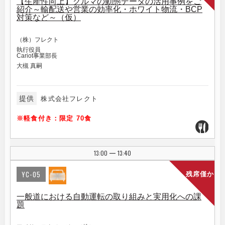
【生産性向上】クルマの動態データの活用事例をご
紹介～輸配送や営業の効率化・ホワイト物流・BCP
対策など～（仮）
（株）フレクト
執行役員
Cariot事業部長
大槻 真嗣
提供
株式会社フレクト
※軽食付き：限定 70食
13:00
13:40
|
YC-05
残席僅か
一般道における自動運転の取り組みと実用化への課
題