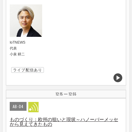
IoTNEWS
代表
小泉 耕二
ライブ配信あり
12:15
12:55
|
AB-04
ものづくり：欧州の狙いと現状～ハノーバーメッセ
から見えてきたもの