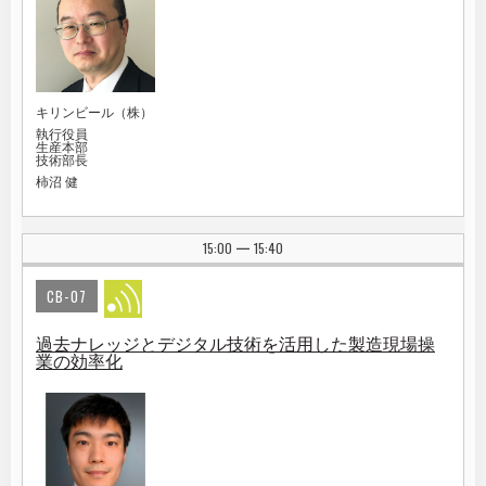
キリンビール（株）
執行役員
生産本部
技術部長
柿沼 健
15:00
15:40
|
CB-07
過去ナレッジとデジタル技術を活用した製造現場操
業の効率化