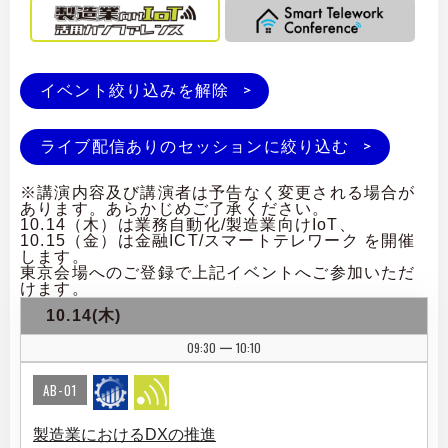
イベント絞り込みを解除
ライブ配信ありのセッションに絞り込む
※講演内容及び講演者は予告なく変更される場合が
あります。あらかじめご了承ください。
10.14（木）は業務自動化/製造業向けIoT、
10.15（金）は金融ICT/スマートテレワーク を開催
します。
東京会場へのご登録で上記イベントへご参加いただ
けます。
10.14(木)
09:30
10:10
|
AB-01
製造業におけるDXの推進