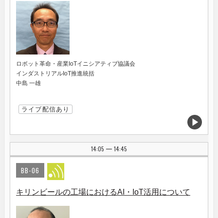
ロボット革命・産業IoTイニシアティブ協議会
インダストリアルIoT推進統括
中島 一雄
ライブ配信あり
14:05
14:45
|
BB-06
キリンビールの工場におけるAI・IoT活用について