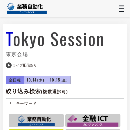
t
n
Tokyo Session
東京会場
ライブ配信あり
全日程
10.14
10.15
(木)
(金)
絞り込み検索
(複数選択可)
キーワード