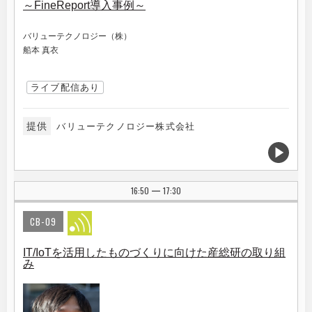
～FineReport導入事例～
バリューテクノロジー（株）
船本 真衣
ライブ配信あり
提供
バリューテクノロジー株式会社
16:50
17:30
|
CB-09
IT/IoTを活用したものづくりに向けた産総研の取り組
み