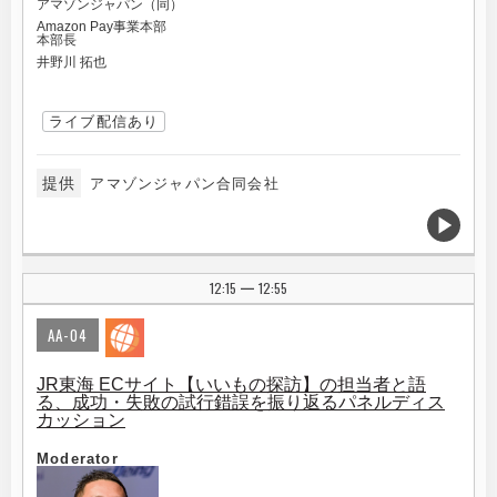
アマゾンジャパン（同）
Amazon Pay事業本部
本部長
井野川 拓也
ライブ配信あり
提供
アマゾンジャパン合同会社
12:15
12:55
|
AA-04
JR東海 ECサイト【いいもの探訪】の担当者と語
る、成功・失敗の試行錯誤を振り返るパネルディス
カッション
Moderator