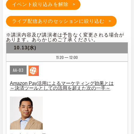
イベント絞り込みを解除
ライブ配信ありのセッションに絞り込む
※講演内容及び講演者は予告なく変更される場合が
あります。あらかじめご了承ください。
10.13(水)
11:20
12:00
|
AA-03
Amazon Pay活用によるマーケティング効果とは
～決済ツールとしての活用を超えた次の一手～