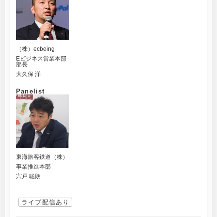
（株）ecbeing
Eビジネス営業本部
部長
大久保 洋
Panelist
東海旅客鉄道（株）
事業推進本部
宍戸 聡朗
ライブ配信あり