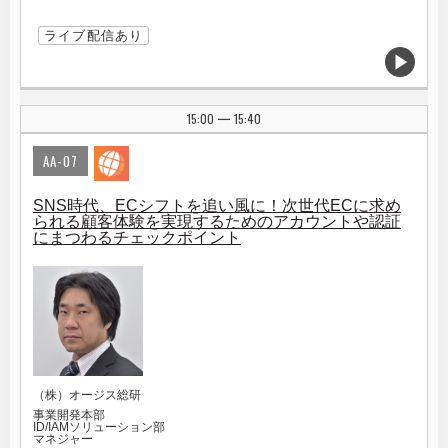
ライブ配信あり
15:00
15:40
|
AA-07
SNS時代、ECシフトを追い風に！次世代ECに求め
られる顧客体験を実現するためのアカウントや認証
にまつわるチェックポイント
（株）オージス総研
事業開発本部
ID/IAMソリューション部
マネジャー