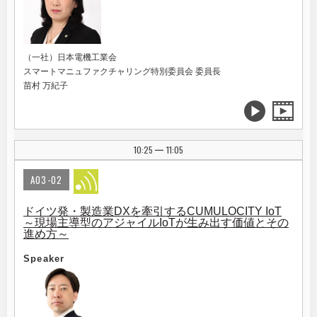
（一社）日本電機工業会
スマートマニュファクチャリング特別委員会 委員長
苗村 万紀子
10:25
11:05
|
A03-02
ドイツ発・製造業DXを牽引するCUMULOCITY IoT
～現場主導型のアジャイルIoTが生み出す価値とその
進め方～
Speaker