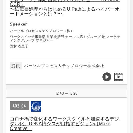
OCR』
〜紙伝票処理からはじめるUiPathによるハイパーオ
ートメーションとは？〜
Speaker
パーソルプロセス＆テクノロジー（株）
ワークスイッチ事業部 営業統括部 セールス第１グループ 兼 マーケテ
ィンググループ マネジャー
野村 衣里子
提供
パーソルプロセス＆テクノロジー株式会社
12:40
13:20
|
A02-04
コロナ禍で変化するワークスタイルと加速するデジ
タル化。DeNA情シスが目指すビジョンはMake
Creative！