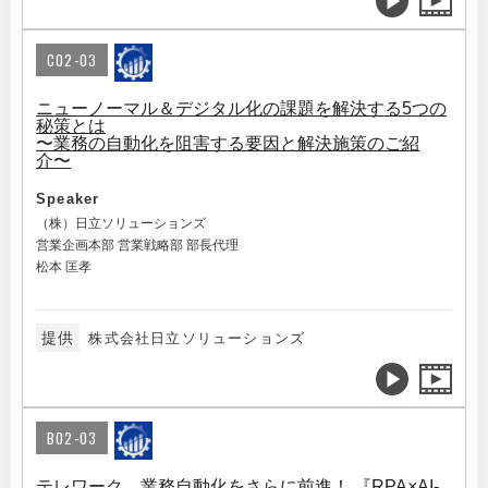
C02-03
ニューノーマル＆デジタル化の課題を解決する5つの
秘策とは
〜業務の自動化を阻害する要因と解決施策のご紹
介〜
Speaker
（株）日立ソリューションズ
営業企画本部 営業戦略部 部長代理
松本 匡孝
提供
株式会社日立ソリューションズ
B02-03
テレワーク、業務自動化をさらに前進！ 『RPA×AI-