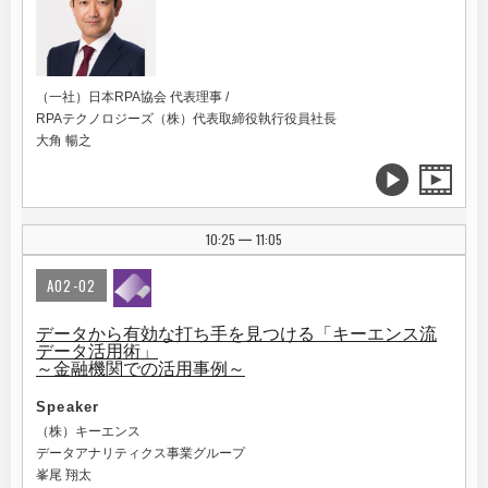
（一社）日本RPA協会 代表理事 /
RPAテクノロジーズ（株）代表取締役執行役員社長
大角 暢之
10:25
11:05
|
A02-02
データから有効な打ち手を見つける「キーエンス流
データ活用術」
～金融機関での活用事例～
Speaker
（株）キーエンス
データアナリティクス事業グループ
峯尾 翔太