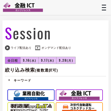
t
n
Session
ライブ配信あり
オンデマンド配信あり
全日程
9.16
9.17
9.28
(水)
(木)
(月)
絞り込み検索
(複数選択可)
キーワード