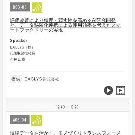
B03-03
評価改善により精度・頑丈性を高めるAI研究開発
と、データ秘匿化連携による運用効率を考えたスマ
ートファクトリーの実現
Speaker
EAGLYS（株）
代表取締役社長
今林 広樹
提供
EAGLYS株式会社
12:40
13:20
|
A03-04
現場データを活かす、モノづくりトランスフォーメ