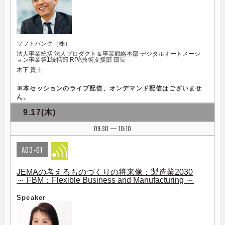
ソフトバンク（株）
法人事業統括 法人プロダクト＆事業戦略本部 デジタルオートメーシ
ョン事業第1統括部 RPA技術支援部 部長
木下 貴士
※
本セッションのライブ配信、オンデマンド配信はございませ
ん。
9.17(木)
09:30
10:10
|
A03-01
JEMAの考えるものづくりの将来像：製造業2030
～ FBM：Flexible Business and Manufacturing ～
Speaker