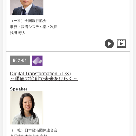
（一社）全国銀行協会
事務・決済システム部・次長
浅田 寿人
B02-04
Digital Transformation（DX)
～価値の協創で未来をひらく～
Speaker
（一社）日本経済団体連合会