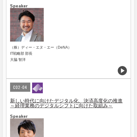
Speaker
（株）ディー・エヌ・エー（DeNA）
IT戦略部 部長
大脇 智洋
C02-04
新しい時代に向けたデジタル化、決済高度化の推進
～経理業務のデジタルシフトに向けた取組み～
Speaker