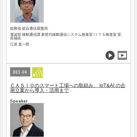
総務省 総合通信基盤局
電波部 移動通信課 新世代移動通信システム推進室 /ＩＴＳ推進室 室
長補佐
江原 真一郎
B03-04
ＣＡＳＩＯのスマート工場への取組み、 IoT&AI の企
画立案から導入・活用まで
Speaker