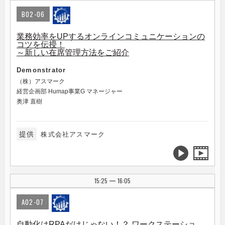
B02-06
業務効率をUPするオンラインコミュニケーションの
コツを伝授！
～新しい在席管理方法をご紹介
Demonstrator
（株）アスマーク
経営企画部 Humap事業G マネージャー
奥津 直樹
提供
株式会社アスマーク
15:25
16:05
|
A02-07
自動化はRPAだけじゃない！？ ワークステーショ