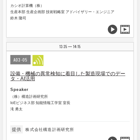
カシオ計算機（株）
生産本部 生産企画部 技術戦略室 アドバイザリー・エンジニア
鈴木 隆司
13:35
14:15
|
A03-05
設備・機械の異常検知に着目した製造現場でのデー
タ・AI活用
Speaker
（株）構造計画研究所
IoEビジネス部 知能情報工学室 室長
滝 勇太
提供
株式会社構造計画研究所