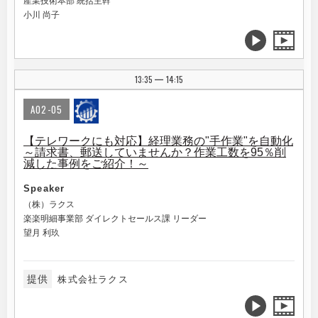
産業技術本部 統括主幹
小川 尚子
13:35
14:15
|
A02-05
【テレワークにも対応】経理業務の"手作業"を自動化
～請求書、郵送していませんか？作業工数を95％削
減した事例をご紹介！～
Speaker
（株）ラクス
楽楽明細事業部 ダイレクトセールス課 リーダー
望月 利玖
提供
株式会社ラクス