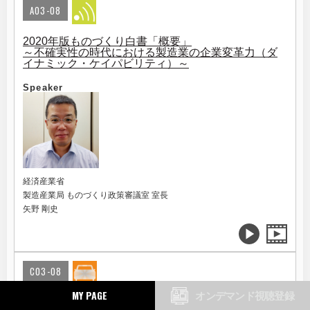
A03-08
2020年版ものづくり白書「概要」
～不確実性の時代における製造業の企業変革力（ダ
イナミック・ケイパビリティ）～
Speaker
経済産業省
製造産業局 ものづくり政策審議室 室長
矢野 剛史
C03-08
MY PAGE
オンデマンド視聴登録
withコロナ時代に加速する自動運転・MaaS市場