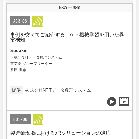
14:30
15:10
|
A03-06
事例を交えてご紹介する、AI・機械学習を用いた異
常検知
Speaker
（株）NTTデータ数理システム
営業部 グループリーダー
多田 将志
提供
株式会社NTTデータ数理システム
B03-06
製造業現場におけるxRソリューションの適応