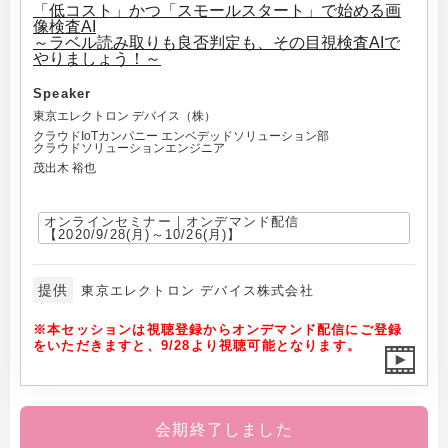
「低コスト」かつ「スモールスタート」で始める画
像検査AI
～ラベル読み取りも良否判定も、その目視検査AIで
やりましょう！～
Speaker
東京エレクトロン デバイス（株）
クラウドIoTカンパニー エンベデッドソリューション部
クラウドソリューションエンジニア
茂出木 裕也
オンラインセミナー｜オンデマンド配信
【2020/9/28(月)～10/26(月)】
提供
東京エレクトロン デバイス株式会社
※本セッションは視聴登録からオンデマンド配信にご登録
をいただきますと、9/28より視聴可能となります。
会期終了しました