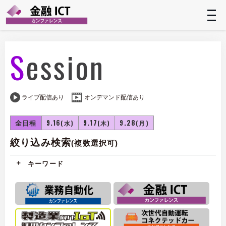
t
n
Session
ライブ配信あり
オンデマンド配信あり
全日程
9.16
9.17
9.28
(水)
(木)
(月)
絞り込み検索
(複数選択可)
キーワード