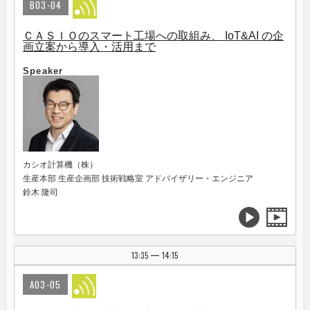
B03-04
ＣＡＳＩＯのスマート工場への取組み、 IoT&AI の企
画立案から導入・活用まで
Speaker
カシオ計算機（株）
生産本部 生産企画部 技術戦略室 アドバイザリー・エンジニア
鈴木 隆司
13:35
14:15
|
A03-05