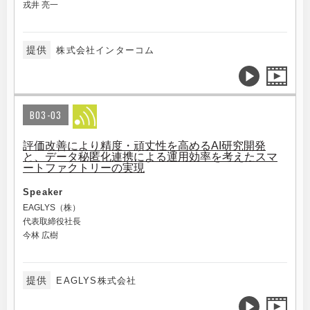
戎井 亮一
提供
株式会社インターコム
B03-03
評価改善により精度・頑丈性を高めるAI研究開発
と、データ秘匿化連携による運用効率を考えたスマ
ートファクトリーの実現
Speaker
EAGLYS（株）
代表取締役社長
今林 広樹
提供
EAGLYS株式会社