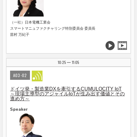
（一社）日本電機工業会
スマートマニュファクチャリング特別委員会 委員長
苗村 万紀子
10:25
11:05
|
A03-02
ドイツ発・製造業DXを牽引するCUMULOCITY IoT
～現場主導型のアジャイルIoTが生み出す価値とその
進め方～
Speaker