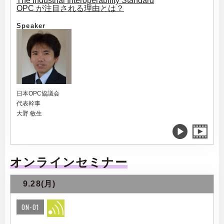
The Industrial Interoperability Standard
OPC が注目される理由とは？
Speaker
日本OPC協議会
代表幹事
大野 敏生
オンラインセミナー
9.28(月)
ON-01