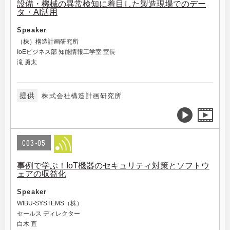
設備・機械の異常検知に着目した製造現場でのデー
タ・AI活用
Speaker
（株）構造計画研究所
IoEビジネス部 知能情報工学室 室長
滝 勇太
提供
株式会社構造計画研究所
C03-05
事例で学ぶ！IoT機器のセキュリティ対策とソフトウ
ェアの収益化
Speaker
WIBU-SYSTEMS（株）
セールス ディレクター
白木 直