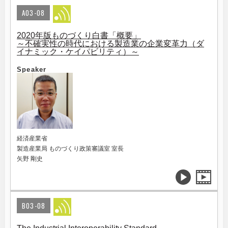
A03-08
2020年版ものづくり白書「概要」
～不確実性の時代における製造業の企業変革力（ダ
イナミック・ケイパビリティ）～
Speaker
経済産業省
製造産業局 ものづくり政策審議室 室長
矢野 剛史
B03-08