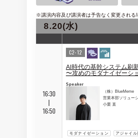
※講演内容及び講演者は予告なく変更される
8.20(水)
C2-12
AI時代の基幹システム刷
〜攻めのモダナイゼーショ
Speaker
16:30
（株）BlueMeme
営業本部ソリュー
|
小栗 直
16:50
モダナイゼーション
アジャイル開