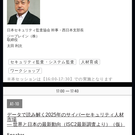
日本セキュリティ監査協会 幹事・西日本支部長
ジーブレイン（株）
取締役
太田 利次
セキュリティ監査・システム監査
人材育成
ワークショップ
※本セッションは【16:00-17:30】での実施となります
17:00
17:40
|
A1-10
データで読み解く2025年のサイバーセキュリティ人材
市場
― 世界と日本の最新動向（ISC2最新調査より）（仮）
Speaker