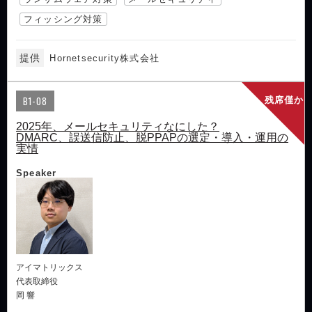
フィッシング対策
提供
Hornetsecurity株式会社
B1-08
残席僅か
2025年、メールセキュリティなにした？
DMARC、誤送信防止、脱PPAPの選定・導入・運用の
実情
Speaker
アイマトリックス
代表取締役
岡 響