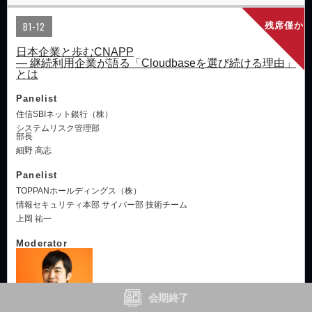
B1-12
残席僅か
日本企業と歩むCNAPP
― 継続利用企業が語る「Cloudbaseを選び続ける理由」
とは
Panelist
住信SBIネット銀行（株）
システムリスク管理部
部長
細野 高志
Panelist
TOPPANホールディングス（株）
情報セキュリティ本部 サイバー部 技術チーム
上岡 祐一
Moderator
会期終了