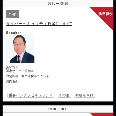
08:50
09:20
|
A1-01
残席僅か
サイバーセキュリティ政策について
Speaker
内閣官房
国家サイバー統括室
対処調整・官民連携等ユニット
川内 拓行
重要インフラセキュリティ
その他
初級者向け
09:30
10:10
|