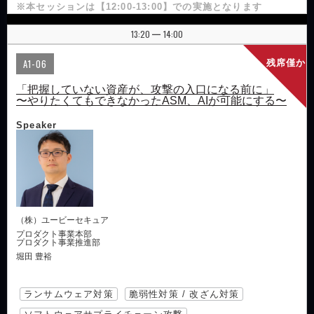
※本セッションは【12:00-13:00】での実施となります
13:20
14:00
|
A1-06
残席僅か
「把握していない資産が、攻撃の入口になる前に」
〜やりたくてもできなかったASM、AIが可能にする〜
Speaker
（株）ユービーセキュア
プロダクト事業本部
プロダクト事業推進部
堀田 豊裕
ランサムウェア対策
脆弱性対策 / 改ざん対策