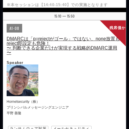
※本セッションは【14:40-15:40】での実施となります
15:10
15:50
|
A1-08
残席僅か
DMARCは「p=rejectがゴール」ではない、none放置も
reject即設定も危険！
〜 判断できる企業だけが実現する戦略的DMARC運用
〜
Speaker
Hornetsecurity（株）
プリンシパルメッセージングエンジニア
平野 善隆
ランサムウェア対策
メールセキュリティ