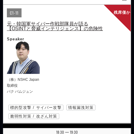
C1-11
残席僅か
元・韓国軍サイバー作戦部隊員が語る
【OSINTと脅威インテリジェンス】の危険性
Speaker
（株）NSHC Japan
取締役
パク バムジュン
標的型攻撃 / サイバー攻撃
情報漏洩対策
脆弱性対策 / 改ざん対策
18:30
19:30
|