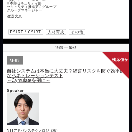
IT本部セキュリティ部
セキュリティ推進第２グループ
グループマネージャー
渡辺 文恵
PSIRT / CSIRT
人材育成
その他
16:05
16:45
|
A1-09
残席僅か
自社システムは本当に大丈夫？経営リスクを防ぐ効率的
なペネトレーションテスト
～Cymulateを例に～
Speaker
NTTアドバンステクノロジ（株）