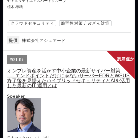
セキュリティエキスパートグループ
植木 雄哉
クラウドセキュリティ
脆弱性対策 / 改ざん対策
提供
株式会社アシュアード
WS1-07
残席僅か
オンプレ資産を活かす中小企業の最新サイバー対策
── エンドポイントだけじゃないサーバーEDRとWSUS
終了後を見据えたハイブリッドセキュリティとAIを活用
した最新のIT 運用とは
Speaker
日本マイクロソフト（株）