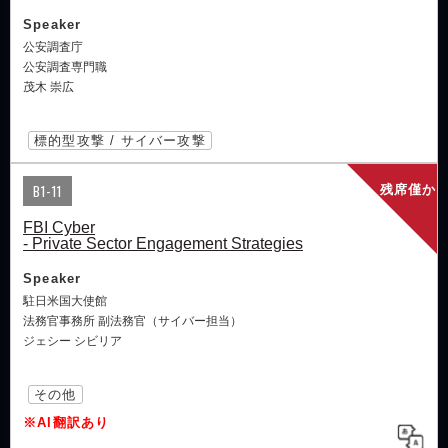
Speaker
公安調査庁
公安調査専門職
茂木 崇広
標的型攻撃 / サイバー攻撃
B1-11
残席僅か
FBI Cyber
- Private Sector Engagement Strategies
Speaker
駐日米国大使館
法務官事務所 副法務官（サイバー担当）
ジェシー シビリア
その他
※AI翻訳あり