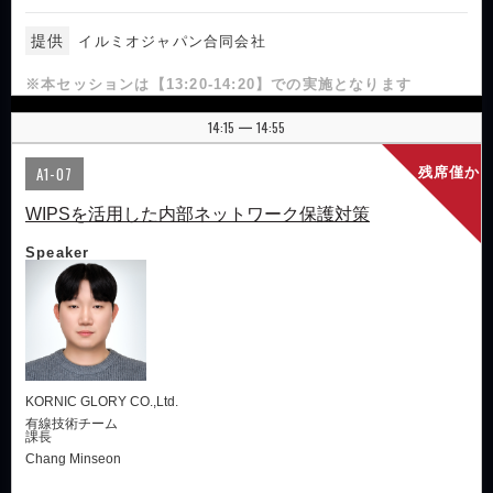
提供
イルミオジャパン合同会社
※本セッションは【13:20-14:20】での実施となります
14:15
14:55
|
A1-07
残席僅か
WIPSを活用した内部ネットワーク保護対策
Speaker
KORNIC GLORY CO.,Ltd.
有線技術チーム
課長
Chang Minseon