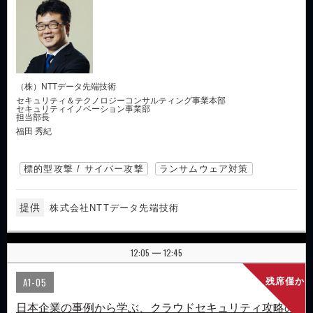
（株）NTTデータ先端技術
セキュリティ＆テクノロジーコンサルティング事業本部
セキュリティイノベーション事業部
担当部長
福田 秀紀
標的型攻撃 / サイバー攻撃
ランサムウェア対策
提供
株式会社NTTデータ先端技術
12:05
12:45
|
A1-05
残席僅か
日本企業の事例から学ぶ、クラウドセキュリティ攻略の