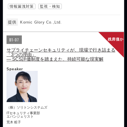
情報漏洩対策
監視・検知
提供
Kornic Glory Co.,Ltd.
B1-07
残席僅か
サプライチェーンセキュリティが、現場で行き詰まる
「3つの理由」
― SCS評価制度を踏まえた、持続可能な現実解
Speaker
（株）ソリトンシステムズ
ITセキュリティ事業部
エバンジェリスト
荒木 粧子