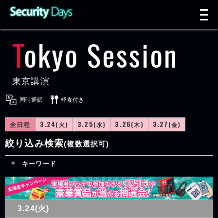
t
n
Tokyo Session
東京講演
同時通訳
軽食付き
全日程
3.24
3.25
3.26
3.27
(火)
(水)
(木)
(金)
絞り込み検索
(複数選択可)
キーワード
3.24(火)