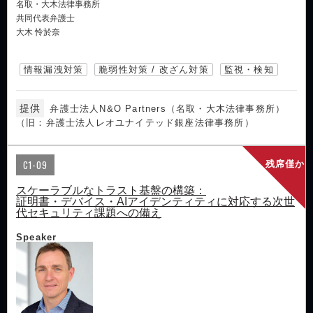
名取・大木法律事務所
共同代表弁護士
大木 怜於奈
情報漏洩対策
脆弱性対策 / 改ざん対策
監視・検知
提供
弁護士法人N&O Partners（名取・大木法律事務所）
（旧：弁護士法人レオユナイテッド銀座法律事務所）
C1-09
残席僅か
スケーラブルなトラスト基盤の構築：
証明書・デバイス・AIアイデンティティに対応する次世
代セキュリティ課題への備え
Speaker