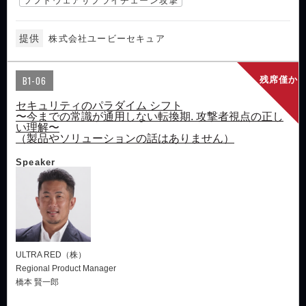
ソフトウェアサプライチェーン攻撃
提供
株式会社ユービーセキュア
B1-06
残席僅か
セキュリティのパラダイム シフト
〜今までの常識が通用しない転換期. 攻撃者視点の正し
い理解〜
（製品やソリューションの話はありません）
Speaker
ULTRA RED（株）
Regional Product Manager
橋本 賢一郎