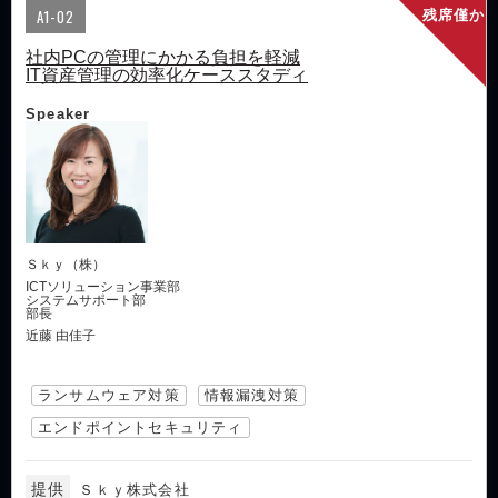
A1-02
残席僅か
社内PCの管理にかかる負担を軽減
IT資産管理の効率化ケーススタディ
Speaker
Ｓｋｙ（株）
ICTソリューション事業部
システムサポート部
部長
近藤 由佳子
ランサムウェア対策
情報漏洩対策
エンドポイントセキュリティ
提供
Ｓｋｙ株式会社