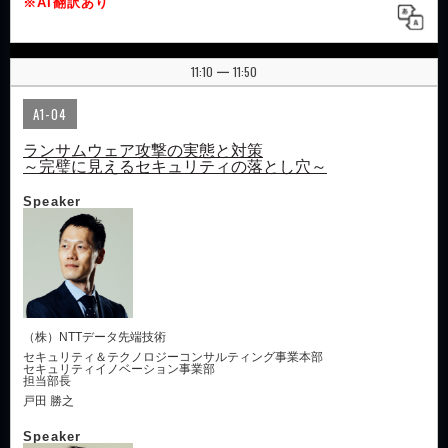
※AI翻訳あり
11:10
11:50
|
A1-04
ランサムウェア攻撃の実態と対策
～完璧に見えるセキュリティの落とし穴～
Speaker
（株）NTTデータ先端技術
セキュリティ＆テクノロジーコンサルティング事業本部
セキュリティイノベーション事業部
担当部長
戸田 勝之
Speaker