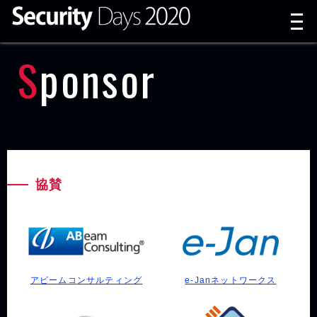
t
n
Sponsor
協賛
アビームコンサルティング
e-Janネットワークス