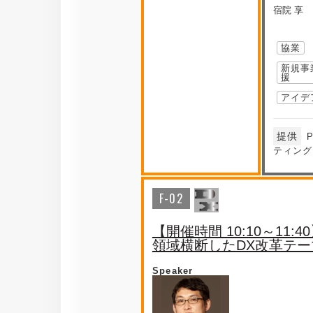
宿院 享
協業
新規事
援
アイデ
提供
ティング
F-02
【開催時間 10:10～11:4
領域横断したDX改革テ
Speaker