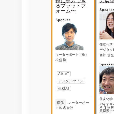
軽に導入でき
の展
るプラットフ
ォーム〜
Speake
Speaker
住友化学
デジタル
マーターポート（株）
西野 信也
松盛 剛
Speake
AI/IoT
デジタルツイン
生成AI
住友化学
提供
マーターポー
バイオサ
所 生体
ト株式会社
質探索チ