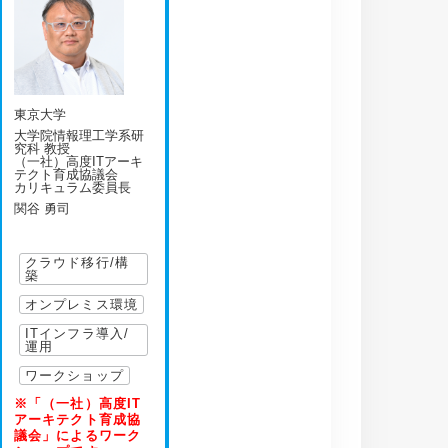
東京大学
大学院情報理工学系研
究科 教授
（一社）高度ITアーキ
テクト育成協議会
カリキュラム委員長
関谷 勇司
クラウド移行/構
築
オンプレミス環境
ITインフラ導入/
運用
ワークショップ
※「（一社）高度IT
アーキテクト育成協
議会」によるワーク