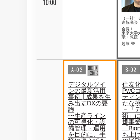
10:00
（一社）
進協議会
会長 /
東京大学
環・教授
越塚 登
A-02
B-02
デジタルツイ
住友
ンの最新活用
PwC
事例 | 成果を生
ティ
み出すDXの要
たな
諦
－「デ
〜生産ライン
術」
の可視化・設
規事
備管理・運用
「Bio
を目的に、手
ち上