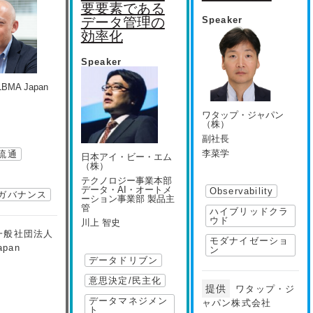
要要素である
データ管理の
Speaker
効率化
Speaker
MA Japan
ワタップ・ジャパン
（株）
副社長
李菜学
流通
日本アイ・ビー・エム
（株）
テクノロジー事業本部
データ・AI・オートメ
Observability
ガバナンス
ーション事業部 製品主
管
ハイブリッドクラ
ウド
川上 智史
一般社団法人
モダナイゼーショ
apan
ン
データドリブン
意思決定/民主化
提供
ワタップ・ジ
データマネジメン
ャパン株式会社
ト