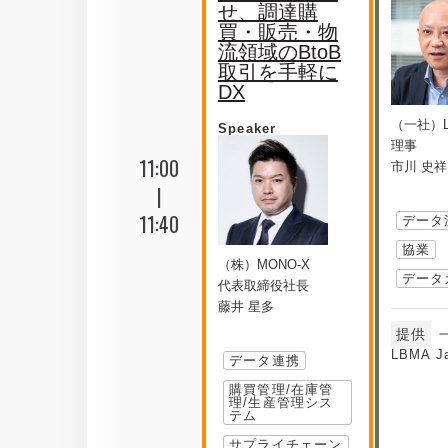
せ、調達購
買・販売・物
流領域のBtoB
取引を手軽に
DX
（一社）LB
Speaker
理事
11:00
市川 史祥
|
11:40
データ
協業
（株）MONO-X
データ
代表取締役社長
藤井 星多
提供
LBMA J
データ連携
購買管理/在庫管
理/生産管理シス
テム
サプライチェーン