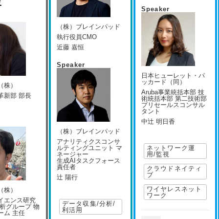
望
Speaker
r
（株）ブレインパッド
執行役員CMO
近藤 嘉恒
Speaker
日本ヒューレット・パ
ッカード（同）
（株）
Aruba事業統括本部 技
革新部 部長
術統括本部 第二技術部
プリセールスコンサル
タント
中辻 明日香
r
（株）ブレインパッド
アナリティクスコンサ
ルティングユニット マ
ネットワーク運
ネージャー
用/監視
生成AIタスクフォース
責任者
クラウドネイティ
ブ
辻 陽行
ワイヤレスネット
（株）
ワーク
イエンス研究
データ収集/分析/
解析グループ 物
利活用
ーム 主任