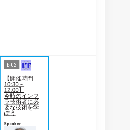
E-02
【開催時間
10:30～
12:00】
今時のインフ
ラ技術者に必
要な技術を学
ぼう
Speaker