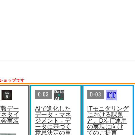
ショップです
C-03
D-03
情報デー
AIで進化した
ITモニタリング
マネタイ
データ・マネ
における課題
社会実装
ジメント - デ
と、DX-IT運用
ータに基づく
の実現に向け
r
意思決定の重
てのご提言