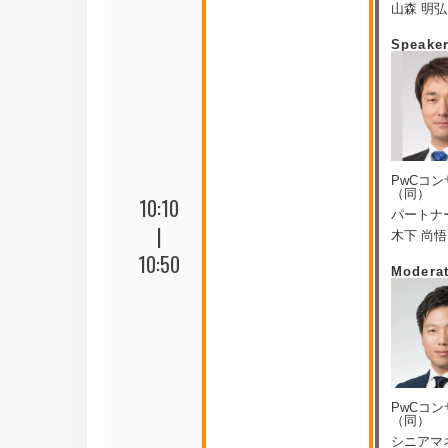
山森 明弘
Speake
PwCコ
（同）
10:10
パートナ
|
木下 尚悟
10:50
Modera
PwCコ
（同）
シニアマ