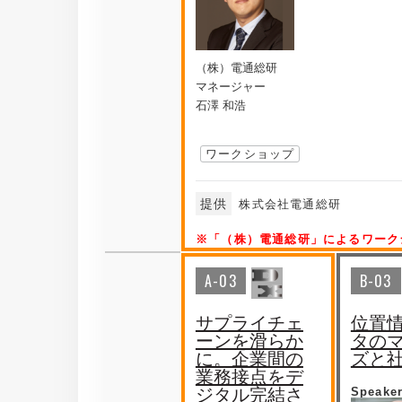
（株）電通総研
マネージャー
石澤 和浩
ワークショップ
提供
株式会社電通総研
※「（株）電通総研」によるワーク
A-03
B-03
サプライチェ
位置
ーンを滑らか
タの
に。企業間の
ズと
業務接点をデ
ジタル完結さ
Speake