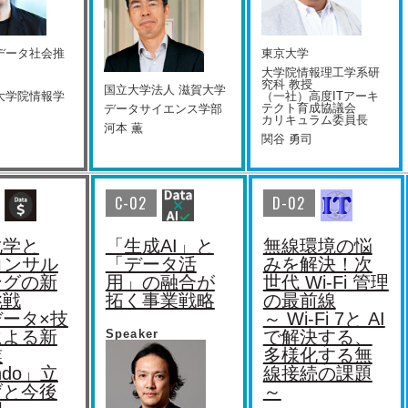
データ社会推
東京大学
大学院情報理工学系研
究科 教授
国⽴⼤学法⼈ 滋賀⼤学
大学院情報学
（一社）高度ITアーキ
テクト育成協議会
データサイエンス学部
カリキュラム委員長
河本 薫
関谷 勇司
C-02
D-02
化学と
「生成AI」と
無線環境の悩
コンサル
「データ活
みを解決！次
ングの新
用」の融合が
世代 Wi-Fi 管理
挑戦
拓く事業戦略
の最前線
ータ×技
～ Wi-Fi 7と AI
による新
Speaker
で解決する、
業
多様化する無
ndo」立
線接続の課題
げと今後
～