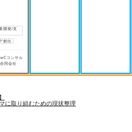
業開発/支
ア創出
PwCコンサル
合同会社
0】
ーマに取り組むための現状整理