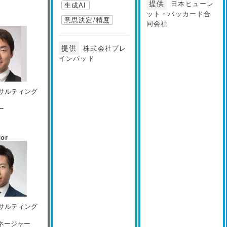
提供
日本ヒューレ
生成AI
ット・パッカード合
意思決定/精度
r
同会社
提供
株式会社ブレ
インパッド
ンサルティング
ー
tor
ンサルティング
ネージャー