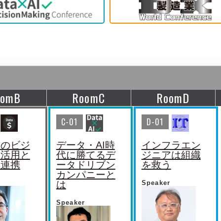
oomB
RoomC
RoomD
C-01
D-01
タのビジ
データ・AI時
インフラエン
利活用と
代に勝てるデ
ジニアは組織
タ連携
ータドリブン
を救う
カンパニーと
は
Speaker
Speaker