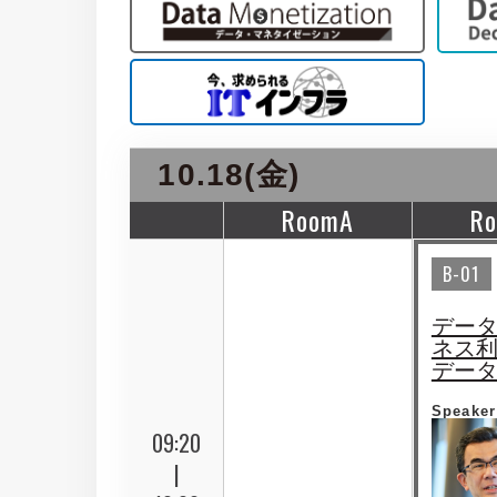
10.18(金)
RoomA
R
B-01
デー
ネス
デー
Speaker
09:20
|