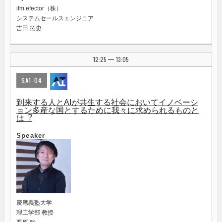
ifm efector（株）
システムセールスエンジニア
吉田 拓史
12:25
13:05
|
SA1-04
到来する⼈とAIが共⽣する社会においてイノベーシ
ョン多産な国とするために我々に求められるものと
は︖
Speaker
慶應義塾大学
理工学部 教授