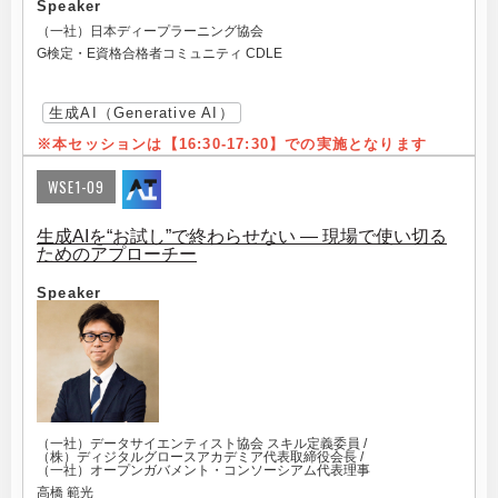
Speaker
（一社）日本ディープラーニング協会
G検定・E資格合格者コミュニティ CDLE
生成AI（Generative AI）
※本セッションは【16:30-17:3
0】での実施となります
WSE1-09
生成AIを“お試し”で終わらせない ― 現場で使い切る
ためのアプローチー
Speaker
（一社）データサイエンティスト協会 スキル定義委員 /
（株）ディジタルグロースアカデミア代表取締役会長 /
（一社）オープンガバメント・コンソーシアム代表理事
高橋 範光