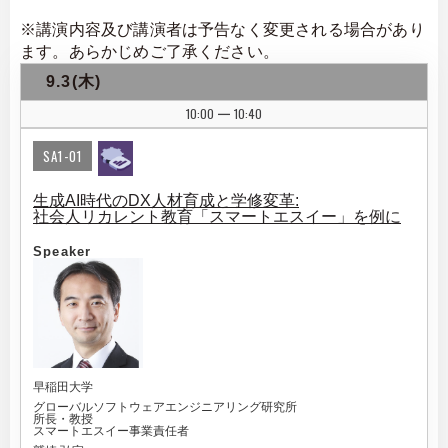
※講演内容及び講演者は予告なく変更される場合があり
ます。あらかじめご了承ください。
9.3(木)
10:00
10:40
|
SA1-01
生成AI時代のDX人材育成と学修変革:
社会人リカレント教育「スマートエスイー」を例に
Speaker
早稲田大学
グローバルソフトウェアエンジニアリング研究所
所長・教授
スマートエスイー事業責任者