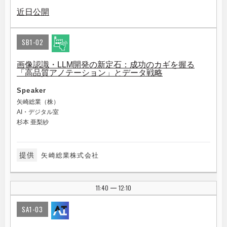
近日公開
SB1-02
画像認識・LLM開発の新定石：成功のカギを握る
「高品質アノテーション」とデータ戦略
Speaker
矢崎総業（株）
AI・デジタル室
杉本 亜梨紗
提供
矢崎総業株式会社
11:40
12:10
|
SA1-03