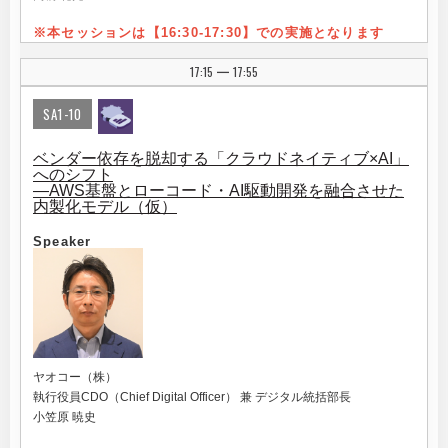
※本セッションは【16:30-17:3
0】での実施となります
17:15
17:55
|
SA1-10
ベンダー依存を脱却する「クラウドネイティブ×AI」
へのシフト
―AWS基盤とローコード・AI駆動開発を融合させた
内製化モデル（仮）
Speaker
ヤオコー（株）
執行役員CDO（Chief Digital Officer） 兼 デジタル統括部長
小笠原 暁史