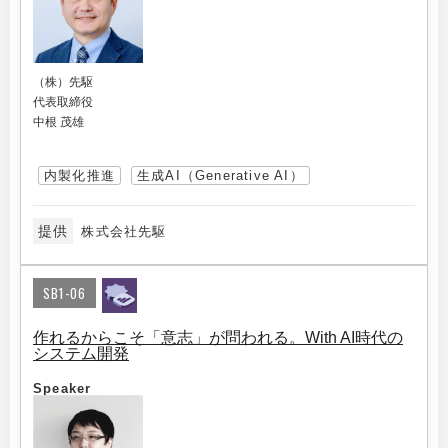
（株）先駆
代表取締役
中根 茂雄
内製化推進
生成AI（Generative AI）
提供
株式会社先駆
SB1-06
作れるからこそ「意志」が問われる。With AI時代の
システム開発
Speaker