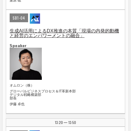
栗原 聡
SB1-04
生成AI活用によるDX推進の本質「現場の内発的動機
と経営のエンパワーメントの融合」
Speaker
オムロン（株）
グローバルビジネスプロセス＆IT革新本部
デジタル戦略構築部
部長
伊藤 卓也
13:20
13:50
|