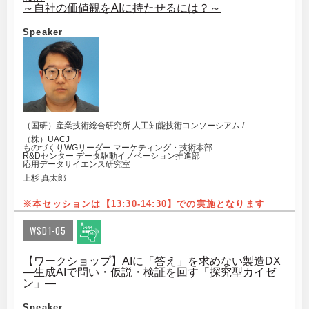
～自社の価値観をAIに持たせるには？～
Speaker
（国研）産業技術総合研究所 人工知能技術コンソーシアム /
（株）UACJ
ものづくりWGリーダー マーケティング・技術本部
R&Dセンター データ駆動イノベーション推進部
応用データサイエンス研究室
上杉 真太郎
※本セッションは【13:30-14:3
0】での実施となります
WSD1-05
【ワークショップ】AIに「答え」を求めない製造DX
―生成AIで問い・仮説・検証を回す「探究型カイゼ
ン」―
Speaker