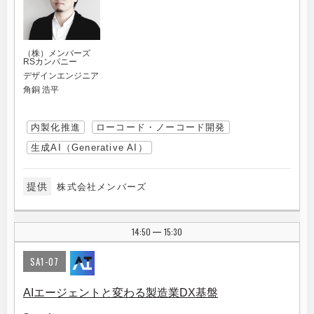
（株）メンバーズ
RSカンパニー
デザインエンジニア
角銅 浩平
内製化推進
ローコード・ノーコード開発
生成AI（Generative AI）
提供
株式会社メンバーズ
14:50
15:30
|
SA1-07
AIエージェントと変わる製造業DX基盤