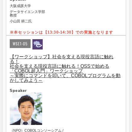
大阪成蹊大学
データサイエンス学部
教授
小山田 耕二氏
※本セッションは【13:30-14:3
0】での実施となります
WSE1-05
【ワークショップ】社会を支える現役言語に触れ
る！
社会を支える現役言語に触れる！OSSで始める
「COBOL超入門」ワークショップ
～実際にコマンドを叩いて、COBOLプログラムを動
かしてみよう～
Speaker
（NPO）COBOLコンソーシアム /