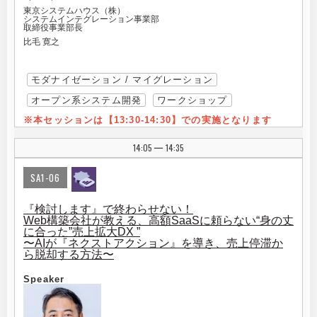
東京システムハウス（株）
システムインテグレーション事業部
取締役事業部長
比毛 寛之
モダナイゼーション / マイグレーション
オープン系システム開発
ワークショップ
※本セッションは【13:30-14:3
0】での実施となります
14:05
14:35
|
SA1-06
『検討します』で終わらせない！
Web構築会社が教える、高額SaaSに頼らない“身の丈
に合った”売上拡大DX ”
〜AIが『ネクストアクション』を導き、売上停滞か
ら脱却する方法〜
Speaker