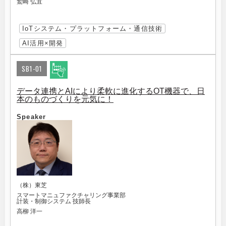
鷲崎 弘宜
IoTシステム・プラットフォーム・通信技術
AI活用×開発
SB1-01
データ連携とAIにより柔軟に進化するOT機器で、日
本のものづくりを元気に！
Speaker
（株）東芝
スマートマニュファクチャリング事業部
計装・制御システム 技師長
高柳 洋一