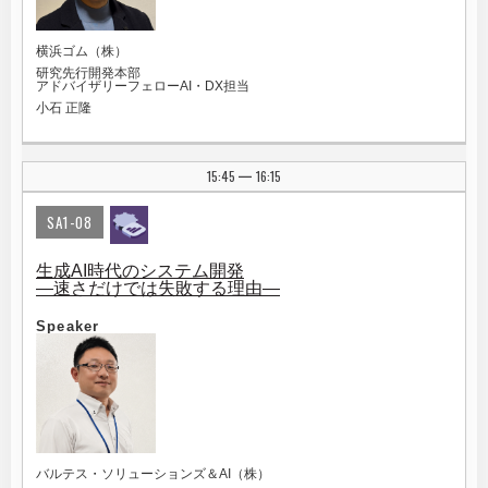
横浜ゴム（株）
研究先行開発本部
アドバイザリーフェローAI・DX担当
小石 正隆
15:45
16:15
|
SA1-08
生成AI時代のシステム開発
―速さだけでは失敗する理由―
Speaker
バルテス・ソリューションズ＆AI（株）