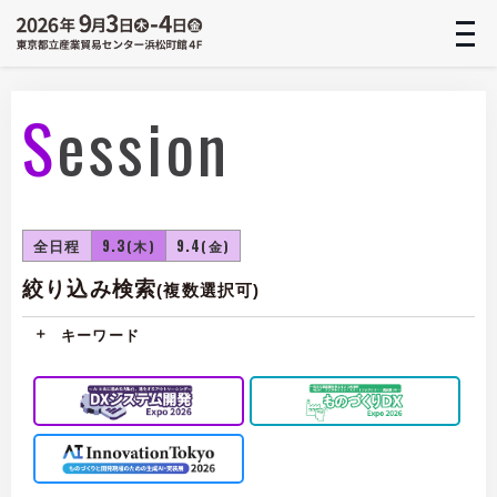
t
n
Session
全日程
9.3
9.4
(木)
(金)
絞り込み検索
(複数選択可)
キーワード