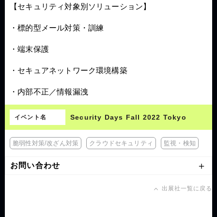
【セキュリティ対象別ソリューション】
・標的型メール対策・訓練
・端末保護
・セキュアネットワーク環境構築
・内部不正／情報漏洩
Security Days Fall 2022 Tokyo
イベント名
脆弱性対策/改ざん対策
クラウドセキュリティ
監視・検知
お問い合わせ
出展社一覧に戻る