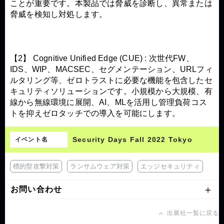
ことが重要です。本製品では脅威を診断し、異常または
脅威を検知し対処します。
【2】 Cognitive Unified Edge (CUE) : 次世代FW、
IDS、WIP、MACSEC、セグメンテーション、URLフィ
ルタリング等、ゼロトラストに必要な機能を包含したセ
キュリティソリューションです。小規模から大規模、有
線から無線環境に展開、AI、MLを活用し管理負荷コス
トを抑えゼロタッチでの導入を可能にします。
Security Days Fall 2022 Tokyo
イベント名
標的型攻撃対策
ランサムウェア対策
エッジセキュリティ
お問い合わせ
出展社一覧に戻る