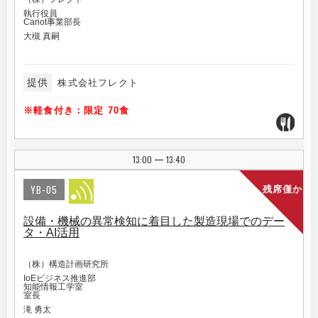
執行役員
Cariot事業部長
大槻 真嗣
提供
株式会社フレクト
※軽食付き：限定 70食
13:00
13:40
|
YB-05
残席僅か
設備・機械の異常検知に着目した製造現場でのデー
タ・AI活用
（株）構造計画研究所
IoEビジネス推進部
知能情報工学室
室長
滝 勇太