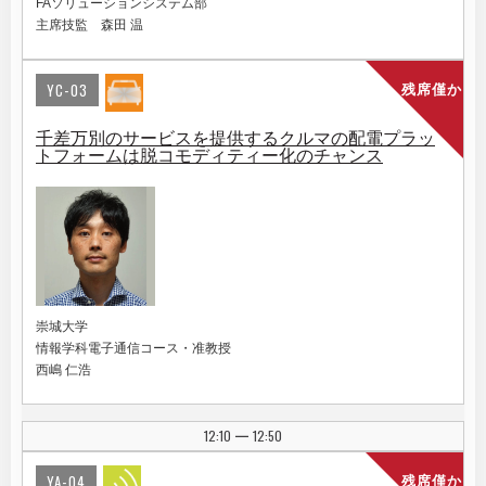
FAソリューションシステム部
主席技監 森田 温
YC-03
残席僅か
千差万別のサービスを提供するクルマの配電プラッ
トフォームは脱コモディティー化のチャンス
崇城大学
情報学科電子通信コース・准教授
西嶋 仁浩
12:10
12:50
|
YA-04
残席僅か