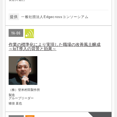
提供
一般社団法人Edgecrossコンソーシアム
YA-06
作業の標準化により実現した職場の改善風土醸成
～IoT導入の背景と効果～
（株）登米村田製作所
製造
グループリーダー
猪俣 直也