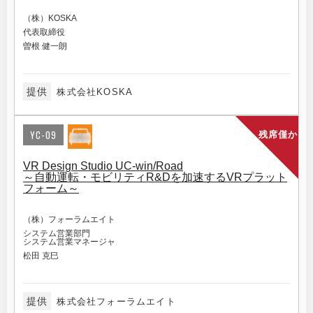
（株）KOSKA
代表取締役
曽根 健一朗
提供
株式会社KOSKA
YC-09
残席僅か
VR Design Studio UC-win/Road
～自動運転・モビリティR&Dを加速するVRプラット
フォーム～
（株）フォーラムエイト
システム営業部門
システム営業マネージャ
松田 克巳
提供
株式会社フォーラムエイト