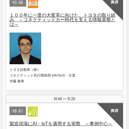
YC-06
満席
１００年に一度の大変革に向けた、トヨタの取り組
み ～コネクティッドカー時代を支える情報基盤と
は～
トヨタ自動車（株）
コネクティッド先行開発部 InfoTech・主査
伊藤 雅典
14:40
15:20
|
YB-07
満席
製造現場にAI・IoTを適用する実際 ～事例中心～