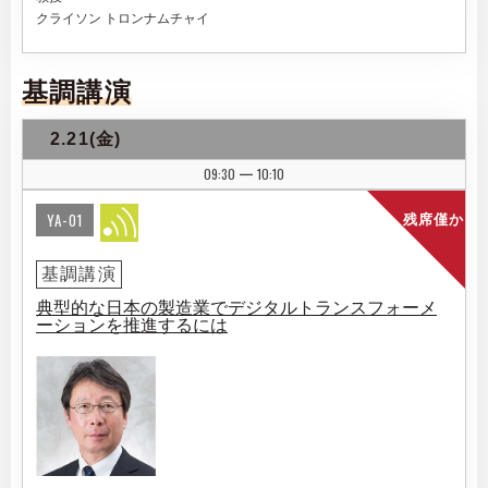
クライソン トロンナムチャイ
基調講演
2.21(金)
09:30
10:10
|
YA-01
残席僅か
基調講演
典型的な日本の製造業でデジタルトランスフォーメ
ーションを推進するには