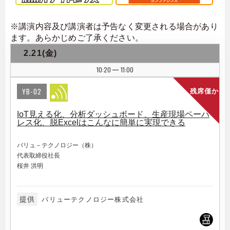
※講演内容及び講演者は予告なく変更される場合があり
ます。あらかじめご了承ください。
2.21(金)
10:20
11:00
|
YB-02
残席僅か
IoT見える化、分析ダッシュボード、生産現場ペーパ
レス化、脱Excelはこんなに簡単に実現できる
バリュ－テクノロジー（株）
代表取締役社長
桜井 洪明
提供
バリューテクノロジー株式会社