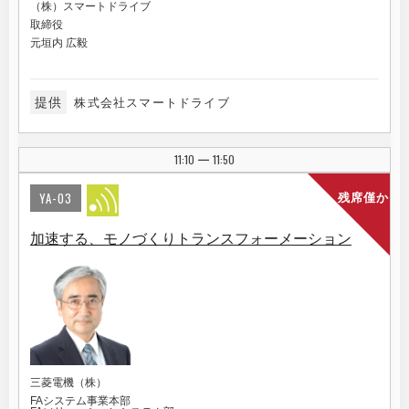
（株）スマートドライブ
取締役
元垣内 広毅
提供
株式会社スマートドライブ
11:10
11:50
|
YA-03
残席僅か
加速する、モノづくりトランスフォーメーション
三菱電機（株）
FAシステム事業本部