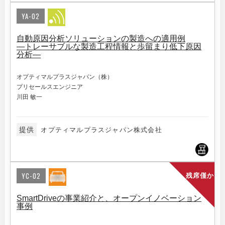
YA-02
自動原因分析ソリューションの製造への適用例
―トレーサブルな製造工程情報と歩留まり低下原因
分析―
オプティマルプラスジャパン（株）
プリセールスエンジニア
川田 敏一
提供
オプティマルプラスジャパン株式会社
YC-02
残席僅か
SmartDriveの事業紹介と、オープンイノベーション
事例