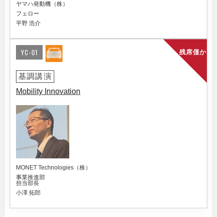
ヤマハ発動機（株）
フェロー
平野 浩介
YC-01
残席僅か
基調講演
Mobility Innovation
MONET Technologies（株）
事業推進部
担当部長
小澤 拓郎