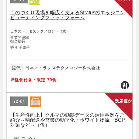
ものづくり現場を幅広く支えるStratusのエッジコン
ピューティングプラットフォーム
日本ストラタステクノロジー（株）
事業開発部
担当部長
香月 千成子
提供
日本ストラタステクノロジー株式会社
※軽食付き：限定 70食
YC-04
残席僅か
【生産性向上】クルマの動態データの活用事例をご
紹介～輸配送や営業の効率化・ホワイト物流・BCP
対策など～（仮）
（株）フレクト