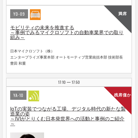
YD-09
満席
モビリティの未来を推進する
～事例でみるマイクロソフトの自動車業界での取り
組み～
日本マイクロソフト（株）
エンタープライズ事業本部 オートモーティブ営業統括本部 技術部長
豊田 和重
17:10
17:50
|
YA-10
残席僅か
IoTの実装でつながる工場、デジタル時代の新たな製
造業の姿
～IVIがとりくむ日本発世界への活動と事例のご紹介
～