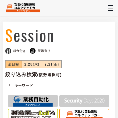
t
n
Session
軽食付き
展示有り
全日程
2.20
2.21
(木)
(金)
絞り込み検索
(複数選択可)
キーワード