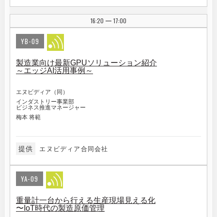
16:20
17:00
|
YB-09
製造業向け最新GPUソリューション紹介
～エッジAI活用事例～
エヌビディア（同）
インダストリー事業部
ビジネス推進マネージャー
梅本 将範
提供
エヌビディア合同会社
YA-09
重量計一台から行える生産現場見える化
〜IoT時代の製造原価管理