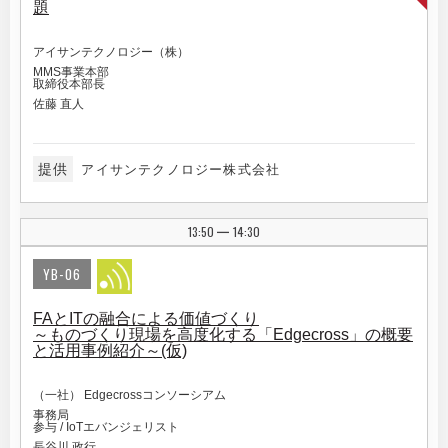
題
アイサンテクノロジー（株）
MMS事業本部
取締役本部長
佐藤 直人
提供
アイサンテクノロジー株式会社
13:50
14:30
|
YB-06
FAとITの融合による価値づくり
～ものづくり現場を高度化する「Edgecross」の概要
と活用事例紹介～(仮)
（一社） Edgecrossコンソーシアム
事務局
参与 / IoTエバンジェリスト
長谷川 政行