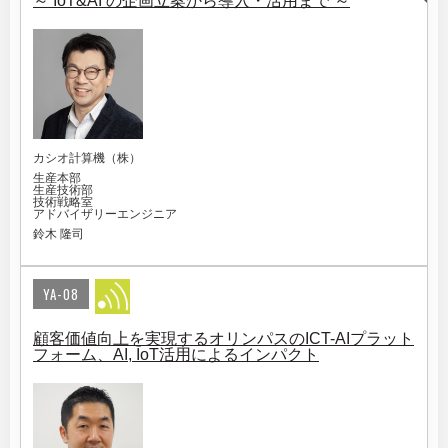
～ IoT&AI の企画立案から導入・活用まで ～
カシオ計算機（株）
生産本部
生産技術部
技術戦略室
アドバイザリーエンジニア
鈴木 隆司
YA-08
顧客価値向上を実現するオリンパスのICT-AIプラット
フォーム、AI, IoT活用によるインパクト