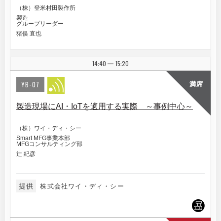
（株）登米村田製作所
製造
グループリーダー
猪俣 直也
14:40
15:20
|
YB-07
満席
製造現場にAI・IoTを適用する実際 ～事例中心～
（株）ワイ・ディ・シー
Smart MFG事業本部
MFGコンサルティング部
辻 紀彦
提供
株式会社ワイ・ディ・シー