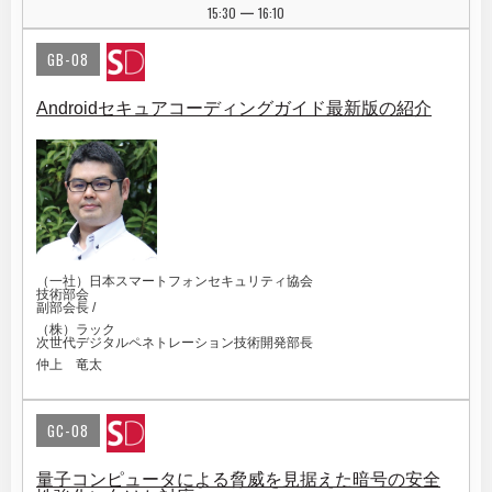
15:30
16:10
|
GB-08
Androidセキュアコーディングガイド最新版の紹介
（一社）日本スマートフォンセキュリティ協会
技術部会
副部会長 /
（株）ラック
次世代デジタルペネトレーション技術開発部長
仲上 竜太
GC-08
量子コンピュータによる脅威を見据えた暗号の安全