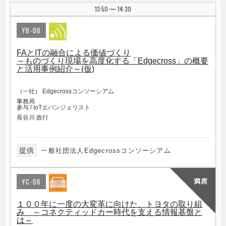
13:50
14:30
|
YB-06
FAとITの融合による価値づくり
～ものづくり現場を高度化する「Edgecross」の概要
と活用事例紹介～(仮)
（一社） Edgecrossコンソーシアム
事務局
参与 / IoTエバンジェリスト
長谷川 政行
提供
一般社団法人Edgecrossコンソーシアム
YC-06
満席
１００年に一度の大変革に向けた、トヨタの取り組
み ～コネクティッドカー時代を支える情報基盤と
は～