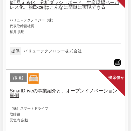
IoT見える化、分析ダッシュボード、生産現場ペーパ
レス化、脱Excelはこんなに簡単に実現できる
バリュ－テクノロジー（株）
代表取締役社長
桜井 洪明
提供
バリューテクノロジー株式会社
YC-02
残席僅か
SmartDriveの事業紹介と、オープンイノベーション
事例
（株）スマートドライブ
取締役
元垣内 広毅