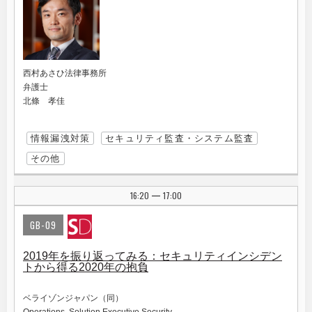
西村あさひ法律事務所
弁護士
北條 孝佳
情報漏洩対策
セキュリティ監査・システム監査
その他
16:20
17:00
|
GB-09
2019年を振り返ってみる：セキュリティインシデン
トから得る2020年の抱負
ベライゾンジャパン（同）