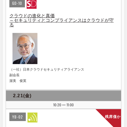
GD-10
クラウドの進化と真価
～セキュリティとコンプライアンスはクラウドが守
る
（一社）日本クラウドセキュリティアライアンス
副会長
渥美 俊英
2.21(金)
10:20
11:00
|
YB-02
残席僅か