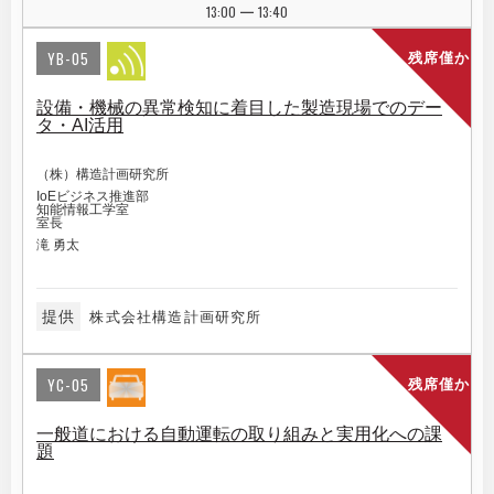
13:00
13:40
|
YB-05
残席僅か
設備・機械の異常検知に着目した製造現場でのデー
タ・AI活用
（株）構造計画研究所
IoEビジネス推進部
知能情報工学室
室長
滝 勇太
提供
株式会社構造計画研究所
YC-05
残席僅か
一般道における自動運転の取り組みと実用化への課
題