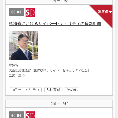
11:10
11:50
|
GC-03
残席僅か
総務省におけるサイバーセキュリティの最新動向
総務省
大臣官房審議官（国際技術、サイバーセキュリティ担当）
二宮 清治
IoTセキュリティ
人材育成
その他
12:10
12:50
|
GC-04