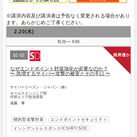
※講演内容及び講演者は予告なく変更される場合があり
ます。あらかじめご了承ください。
2.20(木)
10:20
11:00
|
GC-02
残席僅か
なぜエンドポイント対策強化が必要なのか？
〜 急増するサイバー攻撃の被害とその手口 〜
サイバーリーズン・ジャパン（株）
セールスエンジニア部
中部エリア担当部長
遠藤 肇
標的型攻撃対策
エンドポイントセキュリティ
インシデントレスポンス/CSIRT/SOC