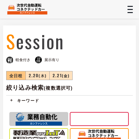
t
n
Session
軽食付き
展示有り
全日程
2.20
2.21
(木)
(金)
絞り込み検索
(複数選択可)
キーワード