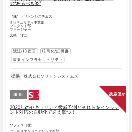
の“あるべき姿”
（株）ソリトンシステムズ
ITセキュリティ事業部
プロダクト部
マネージャー
宮崎 洋二
認証/ID管理
暗号化/証明書
重要インフラセキュリティ
提供
株式会社ソリトンシステムズ
GD-05
残席僅か
2020年のセキュリティ脅威予測とそれらをインシデ
ント対応の自動化で迎え撃つ！
ソフォス（株）
セールスエンジニアリング本部