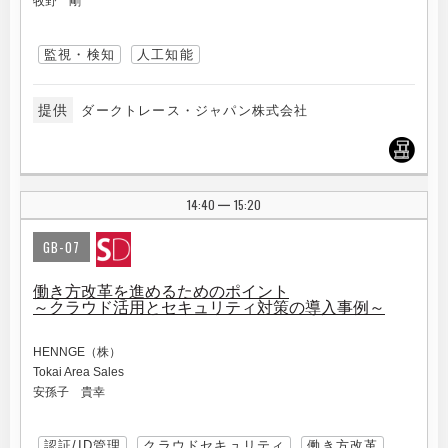
牧野 剛
監視・検知
人工知能
提供
ダークトレース・ジャパン株式会社
14:40
15:20
|
GB-07
働き方改革を進めるためのポイント
～クラウド活用とセキュリティ対策の導入事例～
HENNGE（株）
Tokai Area Sales
安孫子 貴幸
認証/ID管理
クラウドセキュリティ
働き方改革