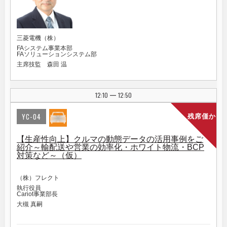
三菱電機（株）
FAシステム事業本部
FAソリューションシステム部
主席技監 森田 温
12:10
12:50
|
YC-04
残席僅か
【生産性向上】クルマの動態データの活用事例をご
紹介～輸配送や営業の効率化・ホワイト物流・BCP
対策など～（仮）
（株）フレクト
執行役員
Cariot事業部長
大槻 真嗣