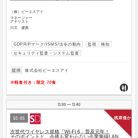
（株）ピーエスアイ
マネージャー
アナリスト
川又 健典
GDPR/Pマーク/ISMS/法令の動向
監視・検知
セキュリティ監査・システム監査
提供
株式会社ピーエスアイ
※軽食付き：限定 70食
13:00
13:40
|
GC-05
残席僅か
次世代ワイヤレス規格「Wi-Fi 6」普及元年！
そのポイントと、今後も変わらない企業無線LAN