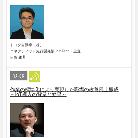
トヨタ自動車（株）
コネクティッド先行開発部 InfoTech・主査
伊藤 雅典
YA-06
作業の標準化により実現した職場の改善風土醸成
～IoT導入の背景と効果～