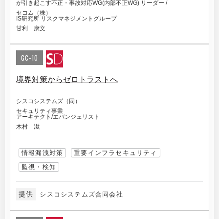
が引き起こす不正・事故対応WG(内部不正WG) リーダー /
セコム（株）
IS研究所 リスクマネジメントグループ
甘利 康文
GC-10
境界対策からゼロトラストへ
シスコシステムズ（同）
セキュリティ事業
アーキテクト/エバンジェリスト
木村 滋
情報漏洩対策
重要インフラセキュリティ
監視・検知
提供
シスコシステムズ合同会社