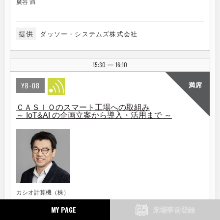
廣谷 満
提供
ダッソー・システムズ株式会社
15:30
16:10
|
YB-08
満席
ＣＡＳＩＯのスマート工場への取組み
～ IoT&AI の企画立案から導入・活用まで ～
カシオ計算機（株）
生産本部
MY PAGE
生産技術部
来場事前登録
技術戦略室