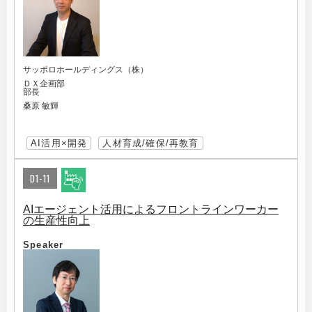
サッポロホールディングス（株）
ＤＸ企画部
部長
桑原 敏輝
AI活用×開発
人材育成/確保/再教育
D1-11
AIエージェント活用によるフロントラインワーカー
の生産性向上
Speaker