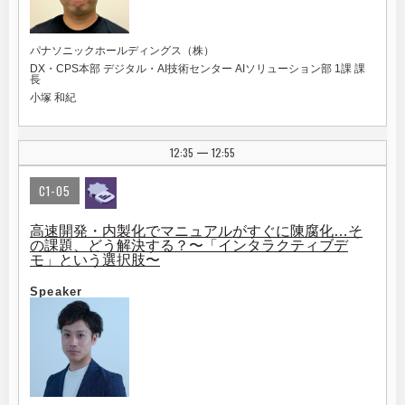
パナソニックホールディングス（株）
DX・CPS本部 デジタル・AI技術センター AIソリューション部 1課 課
長
小塚 和紀
12:35
12:55
|
C1-05
高速開発・内製化でマニュアルがすぐに陳腐化…そ
の課題、どう解決する？〜「インタラクティブデ
モ」という選択肢〜
Speaker