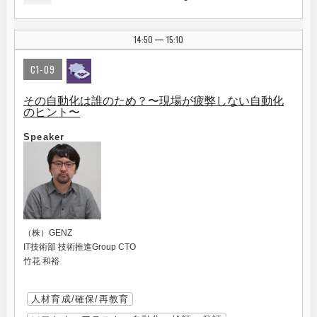
14:50
15:10
|
C1-09
その自動化は誰のため？〜現場が疲弊しない自動化
のヒント〜
Speaker
（株）GENZ
IT技術部 技術推進Group CTO
竹花 和裕
人材育成/確保/再教育