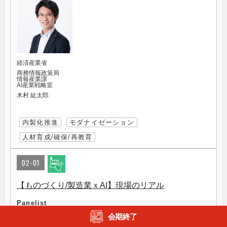
経済産業省
商務情報政策局
情報産業課
AI産業戦略室
木村 紘太郎
内製化推進
モダナイゼーション
人材育成/確保/再教育
D2-01
【ものづくり/製造業ｘAI】現場のリアル
Panelist
会期終了