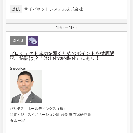
提供
サイバネットシステム株式会社
11:30
11:50
|
C1-03
プロジェクト成功を導くためのポイントを徹底解
説！秘訣は脱『外注化vs内製化』にあり！
Speaker
バルテス・ホールディングス（株）
品質ビジネスイノベーション部 部長 兼 首席研究員
石原 一宏