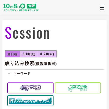
t
n
Session
全日程
8.19
8.20
(火)
(水)
絞り込み検索
(複数選択可)
キーワード