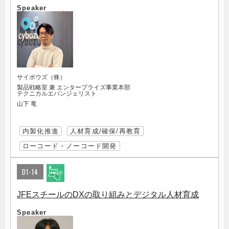
Speaker
サイボウズ（株）
製品戦略室 兼 エンタープライズ事業本部
テクニカルエバンジェリスト
山下 竜
内製化推進
人材育成/確保/再教育
ローコード・ノーコード開発
D1-14
JFEスチールのDXの取り組みとデジタル人材育成
Speaker