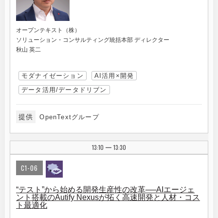
オープンテキスト（株）
ソリューション・コンサルティング統括本部 ディレクター
秋山 英二
モダナイゼーション
AI活用×開発
データ活用/データドリブン
提供
OpenTextグループ
13:10
13:30
|
C1-06
“テスト”から始める開発生産性の改革──AIエージェ
ント搭載のAutify Nexusが拓く高速開発と人材・コス
ト最適化