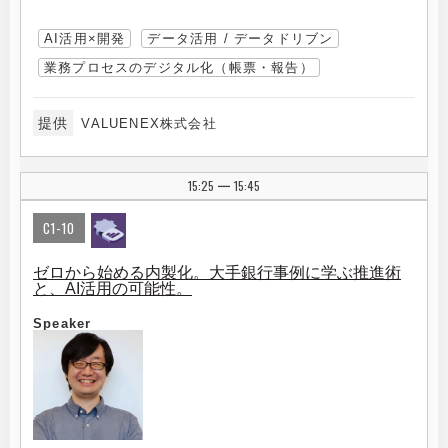
AI活用×開発
データ活用 / データドリブン
業務プロセスのデジタル化（帳票・報告）
提供
VALUENEX株式会社
15:25
15:45
|
C1-10
ゼロから始める内製化。大手銀行事例に学ぶ推進術
と、AI活用の可能性。
Speaker