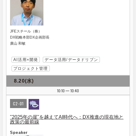
JFEスチール（株）
DX戦略本部DX企画部長
廣山 和敏
AI活用×開発
データ活用/データドリブン
プロジェクト管理
8.20(水)
10:10
10:40
|
C2-01
"2025年の崖"を越えてAI時代へ：DX推進の現在地と
政策の最前線
Speaker