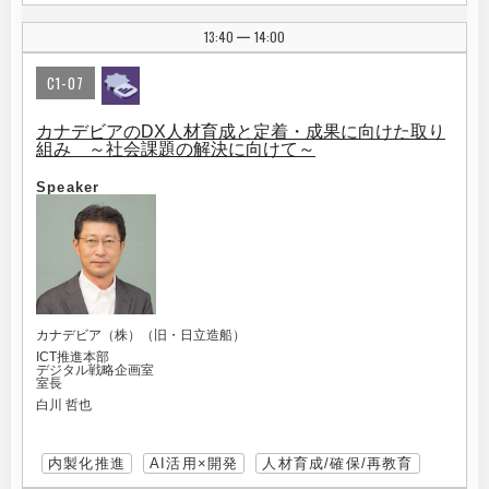
13:40
14:00
|
C1-07
カナデビアのDX人材育成と定着・成果に向けた取り
組み ～社会課題の解決に向けて～
Speaker
カナデビア（株）（旧・日立造船）
ICT推進本部
デジタル戦略企画室
室長
白川 哲也
内製化推進
AI活用×開発
人材育成/確保/再教育