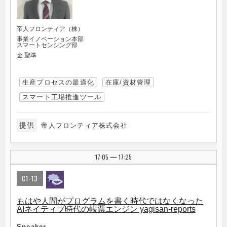
帝人フロンティア（株）
事業イノベーション本部
スマートセンシング部
金 聖準
生産プロセスの最適化
在庫/資材管理
スマート工場推進ツール
提供
帝人フロンティア株式会社
17:05
17:25
|
C1-13
もはや人間がプログラムを書く時代ではなくなった
AIネイティブ時代の帳票エンジン yagisan-reports
Speaker