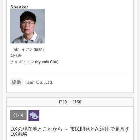
Speaker
（株）イアン (iaan)
副代表
チョ·ギュミン (Kyumin Cho)
提供
Iaan Co.,Ltd.
17:30
17:50
|
C1-14
DXの現在地とこれから ～ 市民開発とAI活用で見直す
DX戦略