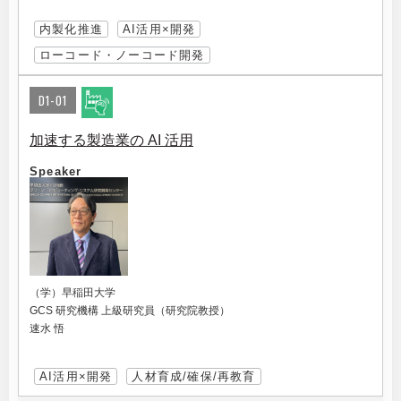
内製化推進
AI活用×開発
ローコード・ノーコード開発
D1-01
加速する製造業の AI 活用
Speaker
（学）早稲田大学
GCS 研究機構 上級研究員（研究院教授）
速水 悟
AI活用×開発
人材育成/確保/再教育