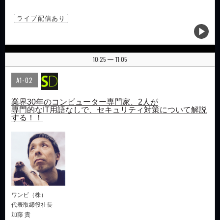
ライブ配信あり
10:25
11:05
|
A1-02
業界30年のコンピューター専門家、2人が
専門的なIT用語なしで、セキュリティ対策について解説
する！！
ワンビ（株）
代表取締役社長
加藤 貴