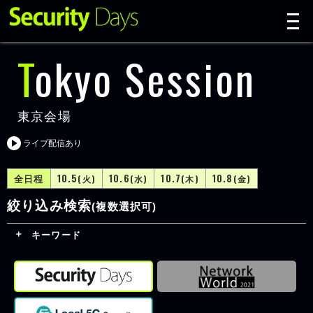
t
n
Tokyo Session
東京会場
ライブ配信あり
全日程
10.5
10.6
10.7
10.8
(火)
(水)
(木)
(金)
絞り込み検索
(複数選択可)
キーワード