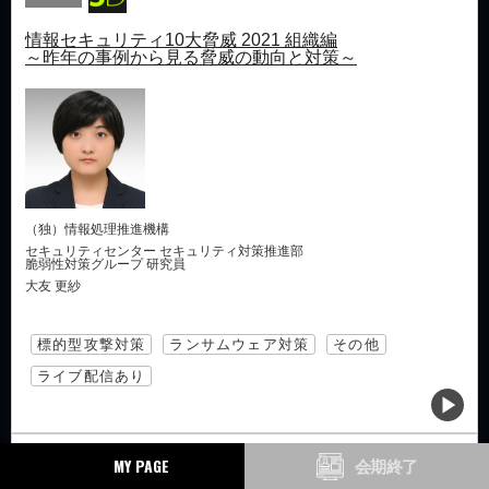
情報セキュリティ10大脅威 2021 組織編
～昨年の事例から見る脅威の動向と対策～
（独）情報処理推進機構
セキュリティセンター セキュリティ対策推進部
脆弱性対策グループ 研究員
大友 更紗
標的型攻撃対策
ランサムウェア対策
その他
ライブ配信あり
C1-10
MY PAGE
会期終了