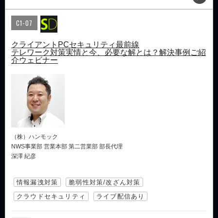
C1-07
クライアントPCセキュリティ最前線
テレワーク対策実情と今、必要な解とは？解決事例ご紹
介ウェビナー
（株）ハンモック
NWS事業部 営業本部 第二営業部 部長代理
深澤 紀彦
情報漏洩対策
脆弱性対策/改ざん対策
クラウドセキュリティ
ライブ配信あり