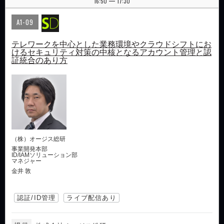
16:50
17:30
|
A1-09
テレワークを中心とした業務環境やクラウドシフトにお
けるセキュリティ対策の中核となるアカウント管理と認
証統合のあり方
（株）オージス総研
事業開発本部
ID/IAMソリューション部
マネジャー
金井 敦
認証/ID管理
ライブ配信あり