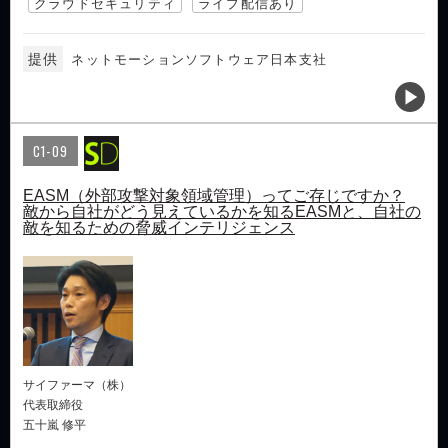
クラウドセキュリティ
ライブ配信あり
提供
ネットモーションソフトウェア日本支社
C1-09
EASM（外部攻撃対象領域管理）ってご存じですか？
敵から自社がどう見えているかを知るEASMと、自社の
敵を知るための脅威インテリジェンス
サイファーマ（株）
代表取締役
五十嵐 修平