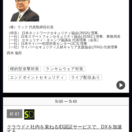
（株）ラック 代表取締役社長
（特非） 日本ネットワークセキュリティ協会(JNSA) 理事
（一社）日本スマートフォンセキュリティ協会(JSSEC) 理事、事務局長
（一社） セキュリティ・キャンプ協議会 代表理事（会長）
（一社）日本サイバー犯罪対策センター(JC3) 理事
（一社）サイバーセキュリティ人材キャリア支援協会(JTAG) 代表理事
西本 逸郎
標的型攻撃対策
ランサムウェア対策
エンドポイントセキュリティ
ライブ配信あり
15:00
15:40
|
A1-07
クラウドと社内を束ねるID認証サービスで、DXを加速
する