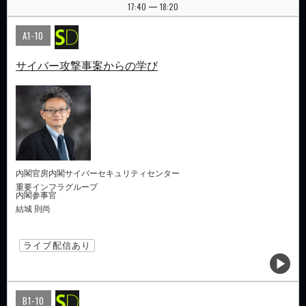
17:40
18:20
|
A1-10
サイバー攻撃事案からの学び
内閣官房内閣サイバーセキュリティセンター
重要インフラグループ
内閣参事官
結城 則尚
ライブ配信あり
B1-10