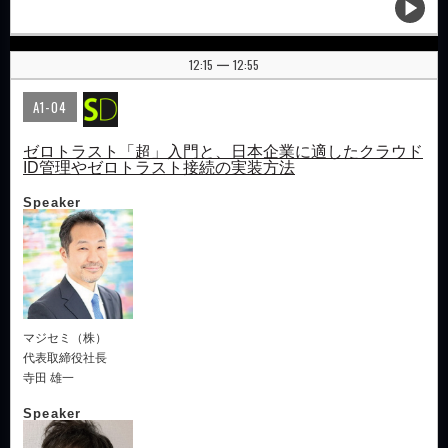
12:15
12:55
|
A1-04
ゼロトラスト「超」入門と、日本企業に適したクラウド
ID管理やゼロトラスト接続の実装方法
Speaker
マジセミ（株）
代表取締役社長
寺田 雄一
Speaker