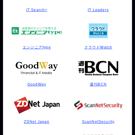
IT Search+
IT Leaders
エンジニアtype
クラウドWatch
GoodWay
週刊BCN
ZDNet Japan
ScanNetSecurity