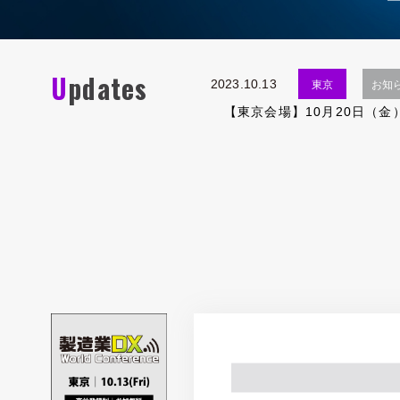
2024.07.10
2023.11.02
東京
お知らせ
【20
本
Updates
2023.10.13
東京
お知
【東京会場】10月20日（