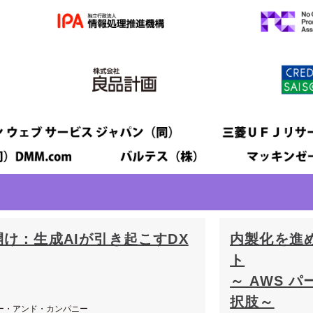
開け：生成AIが引き起こすDX
内製化を進
ト
～ AWS 
択肢～
ー・アンド・カンパニー