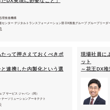
たDX実現に必要なこと」
処理推進機構
盤センター デジタルトランスフォーメーション部 DX推進グループ グループリーダ
也
あたって押さえておくべきポ
現場社員に
ット
ナーと連携した内製化という選
～花王DX
ェブ サービス ジャパン（同）
トナーソリューションアーキテクト
矢