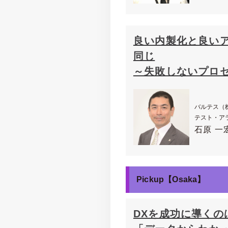
良い内製化と良い
同じ
～失敗しないプロ
バルテス（
テスト・ア
石原 一
Pickup【Osaka】
DXを成功に導くの