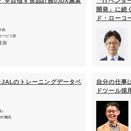
"を目指す良品計画のDX施策
「ITベン
開発」に続
ド・ローコ
計画
Tサービス部
竜弥
JALのトレーニングデータベ
自分の仕事
ドツール採
株）
87機長