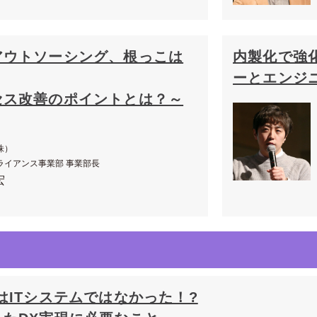
アウトソーシング、根っこは
内製化で強
ーとエンジ
セス改善のポイントとは？～
株）
ライアンス事業部 事業部長
宏
はITシステムではなかった！?