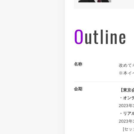
Outline
名称
改めて
※本イ
会期
【東京
・オン
2023
・リア
2023
[セッショ