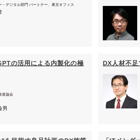
ー・デジタル部門 パートナー、東京オフィス
彦
tGPTの活用による内製化の極
DX人材不
推進協会
輪男