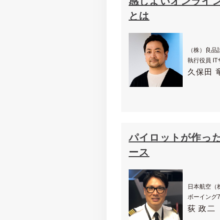
感じよいオンライン
とは
（株）良品
執行役員 I
久保田 
パイロットが作った
ース
日本航空（
ボーイング7
荻 政二