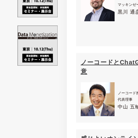
マッキンゼ
黒川 通
ノーコードとCha
意
ノーコード
代表理事
中山 五