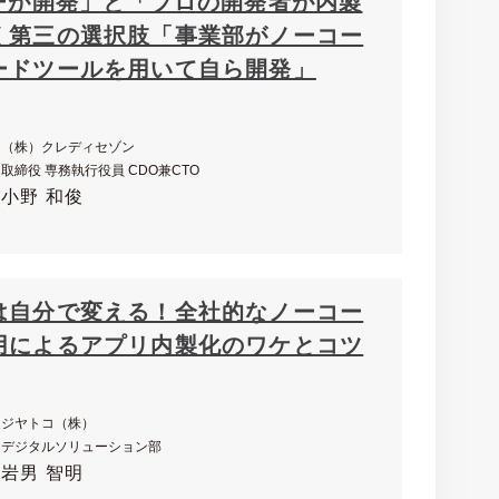
ダーが開発」と「プロの開発者が内製
く第三の選択肢「事業部がノーコー
ードツールを用いて自ら開発」
（株）クレディセゾン
取締役 専務執行役員 CDO兼CTO
小野 和俊
は自分で変える！全社的なノーコー
用によるアプリ内製化のワケとコツ
ジヤトコ（株）
デジタルソリューション部
岩男 智明