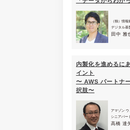
「データからわかっ
（独）情報
デジタル基
田中 雅
内製化を進めるに
イント
〜 AWS パート
択肢〜
アマゾン ウ
シニアパー
高橋 達