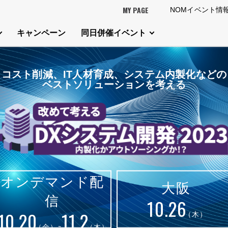
MY PAGE
NOMイベント情
キャンペーン
同日併催イベント
コスト削減、IT人材育成、システム内製化などの
ベストソリューションを考える
オンデマンド配
大阪
信
10.26
（木）
10.20
11.2
（金）~
（木）