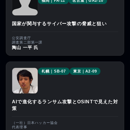
福岡｜FA-11
名古屋｜GA2-10
国家が関与するサイバー攻撃の脅威と狙い
公安調査庁
調査第二部第一課
陶山 一平 氏
札幌｜SB-07
東京｜A2-09
AIで進化するランサム攻撃とOSINTで見えた対
策
（一社）日本ハッカー協会
代表理事