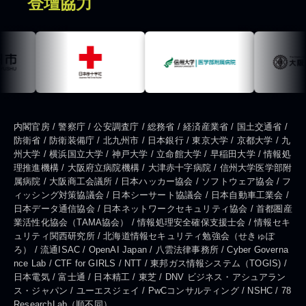
登壇協力
内閣官房 / 警察庁 / 公安調査庁 / 総務省 / 経済産業省 / 国土交通省 /
防衛省 / 防衛装備庁 / 北九州市 / 日本銀行 / 東京大学 / 京都大学 / 九
州大学 / 横浜国立大学 / 神戸大学 / 立命館大学 / 早稲田大学 / 情報処
理推進機構 / 大阪府立病院機構 / 大津赤十字病院 / 信州大学医学部附
属病院 / 大阪商工会議所 / 日本ハッカー協会 / ソフトウェア協会 / フ
ィッシング対策協議会 / 日本シーサート協議会 / 日本自動車工業会 /
日本データ通信協会 / 日本ネットワークセキュリティ協会 / 首都圏産
業活性化協会（TAMA協会） / 情報処理安全確保支援士会 / 情報セキ
ュリティ関西研究所 / 北海道情報セキュリティ勉強会（せきゅぽ
ろ） / 流通ISAC / OpenAI Japan / 八雲法律事務所 / Cyber Governa
nce Lab / CTF for GIRLS / NTT / 東邦ガス情報システム（TOGIS) /
日本電気 / 富士通 / 日本精工 / 東芝 / DNV ビジネス・アシュアラン
ス・ジャパン / ユーエスジェイ / PwCコンサルティング / NSHC / 78
ResearchLab（順不同）