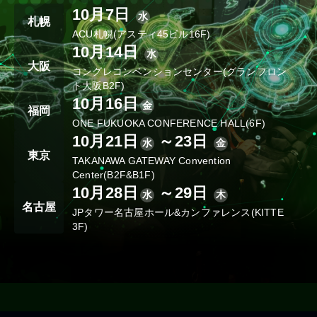
10月7日
水
札幌
ACU札幌(アスティ45ビル16F)
10月14日
水
大阪
コングレコンベンションセンター(グランフロン
ト大阪B2F)
10月16日
金
福岡
ONE FUKUOKA CONFERENCE HALL(6F)
10月21日
～23日
水
金
東京
TAKANAWA GATEWAY Convention
Center(B2F&B1F)
10月28日
～29日
水
木
名古屋
JPタワー名古屋ホール&カンファレンス(KITTE
3F)