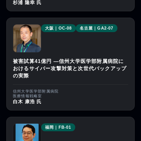
杉浦 隆幸 氏
大阪｜OC-08
名古屋｜GA2-07
被害試算41億円 ―信州大学医学部附属病院に
おけるサイバー攻撃対策と次世代バックアップ
の実際
信州大学医学部附属病院
医療情報戦略室
白木 康浩 氏
福岡｜FB-01