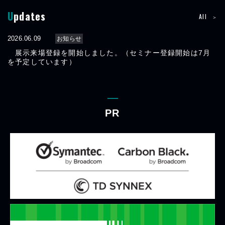
Updates
2026.07.13
2026.06.09
東京
お知らせ
大阪
名古屋
福岡
北海道
お知らせ
All
セミナー登録を開始しました。
展示来場登録を開始しました。（セミナー登録開始は7月
を予定しています）
2026.08.03
東京
大阪
名古屋
福岡
北海道
お知らせ
来場者キャンペーンページを公開しました。
PR