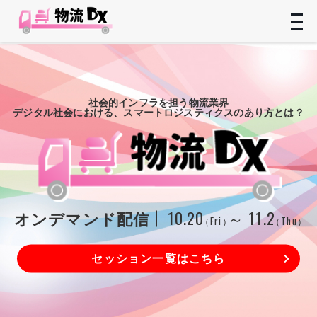
t
n
社会的インフラを担う物流業界
デジタル社会における、スマートロジスティクスのあり方とは？
オンデマンド配信
10.20
～ 11.2
（Fri）
（Thu）
セッション一覧はこちら