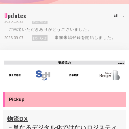
Updates
2023.11.02
2023.10.12
お知らせ
お知らせ
オンデマンド配信
2023.10.12
All
お知らせ
本イベントは会期を終了しました。ご参加いただきありが
10月20日（金）よりオンデマンド配信を開始いたします
ご来場いただきありがとうございました。
とうございました。
（一部許諾の取れたセッションのみ）
事前来場登録を開始しました。
2023.09.07
お知らせ
Pickup
物流DX
－単なるデジタル化ではないロジスティ