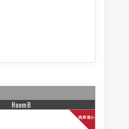
RoomB
残席僅か