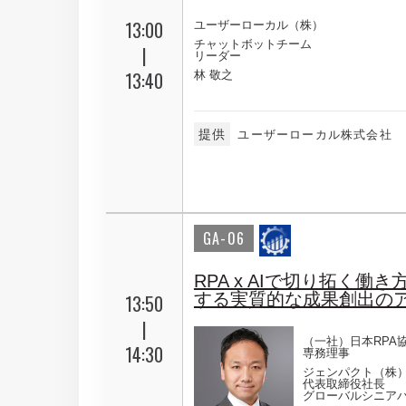
13:00
ユーザーローカル（株）
チャットボットチーム
|
リーダー
13:40
林 敬之
提供
ユーザーローカル株式会社
GA-06
RPA x AIで切り拓く働
する実質的な成果創出の
13:50
|
（一社）日本RPA
14:30
専務理事
ジェンパクト（株
代表取締役社長
グローバルシニア