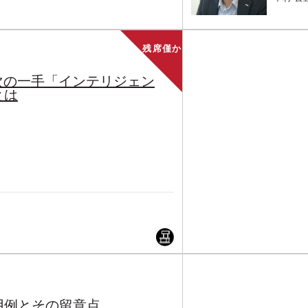
残席僅か
次の一手「インテリジェン
とは
用例とその留意点