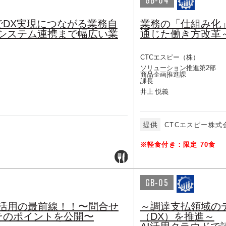
GB-04
DX実現につながる業務自
業務の「仕組み化
らシステム連携まで幅広い業
通じた働き方改革
CTCエスピー（株）
ソリューション推進第2部
商品企画推進課
課長
井上 悦義
提供
CTCエスピー株式
※軽食付き：限定 70食
GB-05
ット活用の最前線！！〜問合せ
～調達支払領域の
そのポイントを公開〜
（DX）を推進～