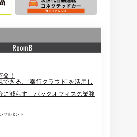
RoomB
革命！
現できる、“奉行クラウド”を活用し
分に減らす」バックオフィスの業務
ンサルタント