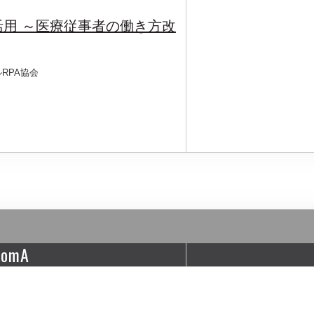
活用 ～医療従事者の働き方改
RPA協会
oomA