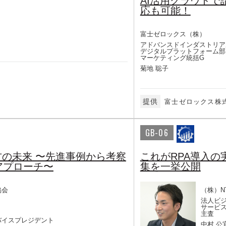
AI活用クラウドで
応も可能！
富士ゼロックス（株）
アドバンスドインダストリア
デジタルプラットフォーム部
マーケティング統括G
菊地 聡子
提供
富士ゼロックス株
GB-06
き方の未来 〜先進事例から考察
これがRPA導入
アプローチ〜
集を一挙公開
協会
（株）N
法人ビ
）
サービ
主査
バイスプレジデント
中村 公