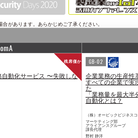
場合があります。あらかじめご了承ください。
oomA
GB-02
残席僅か
自動化サービス 〜失敗しな
企業業務の生産性
すべての企業で実
た
「業務量を最大半
自動化とは？
（株）オービックビジネスコ
マーケティング部
アライアンスグループ
課長代理
野村 静洋