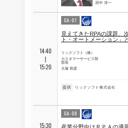
田中 淳一
GA-07
見えてきたRPAの課題、
ト・オートメーション」
14:40
リックソフト（株）
|
カスタマーサービス部
部長
15:20
大塚 和彦
提供
リックソフト株式会社
GA-08
15:30
産業分野向けＲＰＡの適