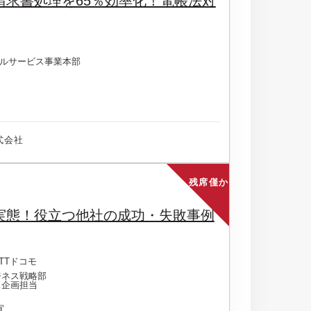
請求書処理を65％効率化！電帳法対
ルサービス事業本部
式会社
残席僅か
の実態！役立つ他社の成功・失敗事例
TTドコモ
ジネス戦略部
ス企画担当
宜