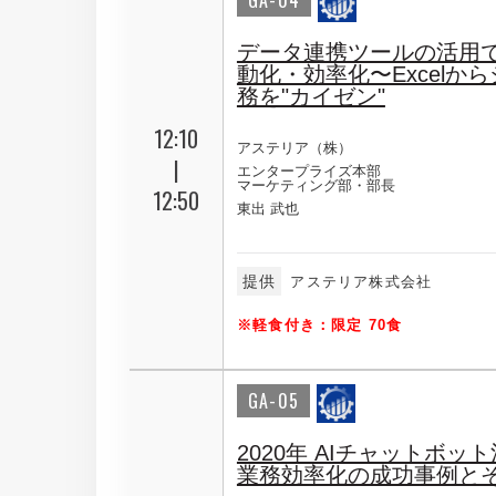
GA-04
データ連携ツールの活用で
動化・効率化〜Excelか
務を"カイゼン"
12:10
アステリア（株）
|
エンタープライズ本部
マーケティング部・部長
12:50
東出 武也
提供
アステリア株式会社
※軽食付き：限定 70食
GA-05
2020年 AIチャットボ
業務効率化の成功事例と