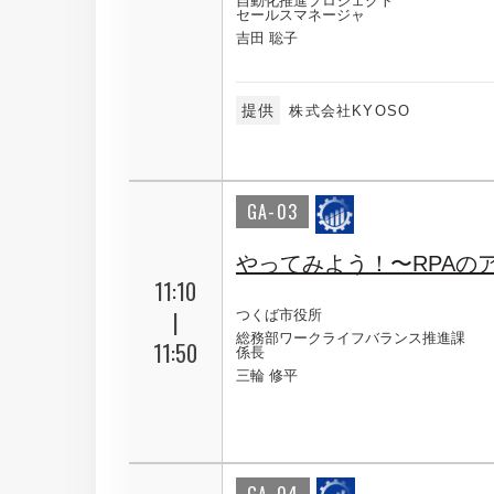
自動化推進プロジェクト
セールスマネージャ
吉田 聡子
提供
株式会社KYOSO
GA-03
やってみよう！〜RPAの
11:10
|
つくば市役所
総務部ワークライフバランス推進課
11:50
係長
三輪 修平