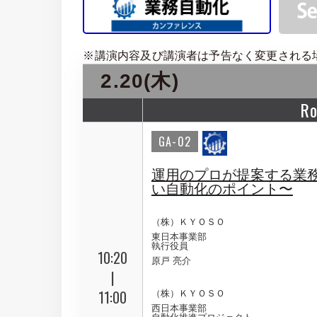
※講演内容及び講演者は予告なく変更される
2.20(木)
R
GA-02
運用のプロが提案する業務
い自動化のポイント〜
（株）ＫＹＯＳＯ
東日本事業部
執行役員
10:20
原戸 亮介
|
11:00
（株）ＫＹＯＳＯ
西日本事業部