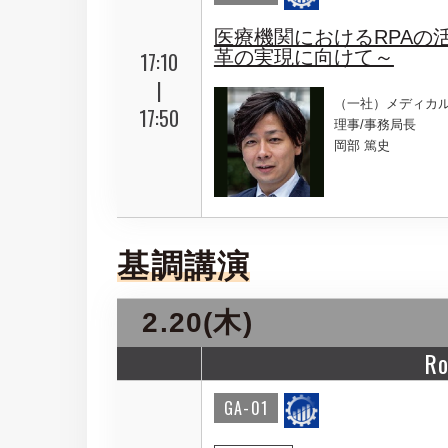
医療機関におけるRPAの
革の実現に向けて～
17:10
|
（一社）メディカル
17:50
理事/事務局長
岡部 篤史
基調講演
2.20(木)
R
GA-01