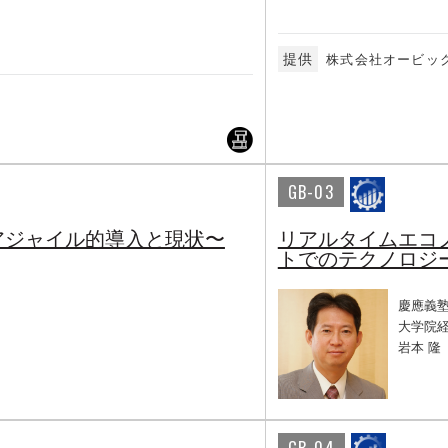
提供
株式会社オービッ
GB-03
アジャイル的導入と現状〜
リアルタイムエコ
トでのテクノロジ
慶應義
大学院
岩本 隆