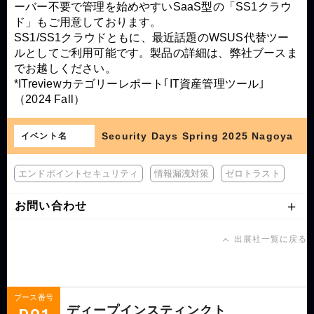
ーバー不要で管理を始めやすいSaaS型の「SS1クラウ
ド」もご用意しております。
SS1/SS1クラウドともに、最近話題のWSUS代替ツー
ルとしてご利用可能です。製品の詳細は、弊社ブースま
でお越しください。
*ITreviewカテゴリーレポート｢IT資産管理ツール｣
（2024 Fall）
Security Days Spring 2025 Nagoya
イベント名
エンドポイントセキュリティ
情報漏洩対策
ゼロトラスト
お問い合わせ
出展社一覧に戻る
ブース番号
ディープインスティンクト