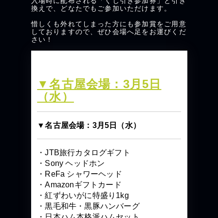
入場時に配布される「くじ引き参加券」と引き
換えで、どなたでもご参加いただけます。
惜しくも外れてしまった方にも参加賞をご用意
しておりますので、ぜひ会場へ足をお運びくだ
さい！
情報一覧
▼名古屋会場：3月5日
（水）
▼名古屋会場：3月5日（水）
・JTB旅行カタログギフト
・Sony ヘッドホン
・ReFa シャワーヘッド
・Amazonギフトカード
・紅ずわいがに特盛り1kg
・黒毛和牛・黒豚ハンバーグ
・日本ハム本格派ハムセット