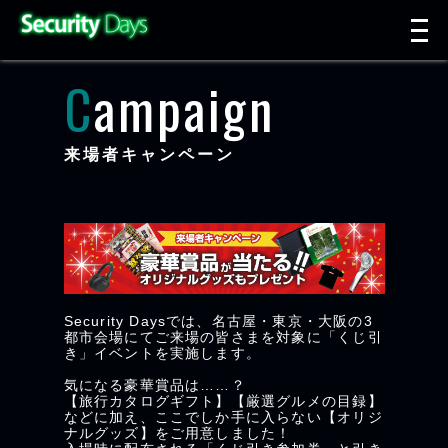
t
n
Campaign
来場者キャンペーン
Security Daysでは、名古屋・東京・大阪の3
都市会場にてご来場の皆さまを対象に「くじ引
き」イベントを実施します。
気になる豪華賞品は……？
【旅行カタログギフト】【厳選グルメの目録】
などに加え、ここでしか手に入らない【オリジ
ナルグッズ】をご用意しました！