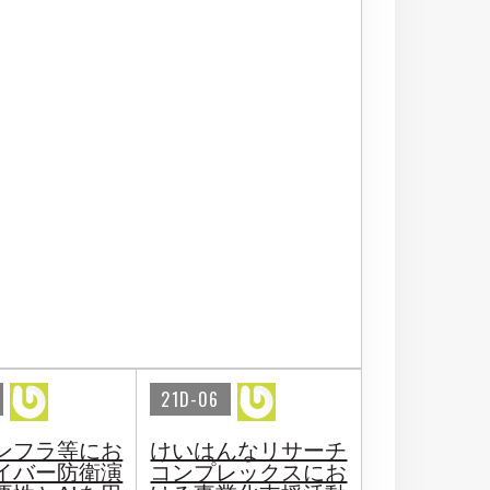
21D-06
ンフラ等にお
けいはんなリサーチ
イバー防衛演
コンプレックスにお