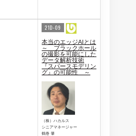
21D-09
本当のエッジAIとは
～ ブラックホール
の撮影を可能にした
データ解析技術
『スパースモデリン
グ』の可能性 ～
（株）ハカルス
シニアマネージャー
鶴巻 肇