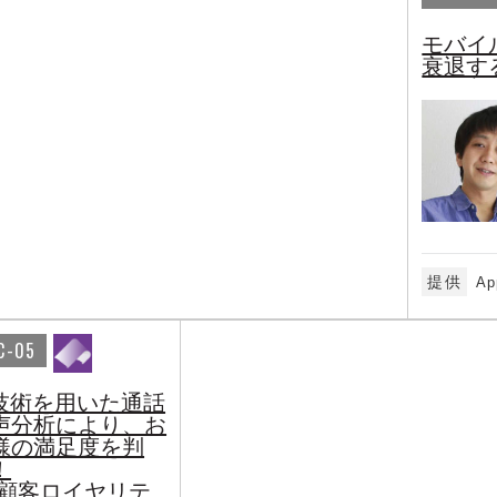
モバイ
衰退す
提供
Ap
C-05
I技術を用いた通話
声分析により、お
様の満足度を判
！
 顧客ロイヤリテ