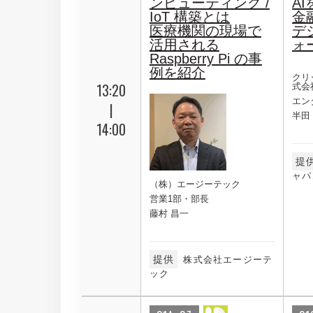
ンピューティング /
A
IoT 構築とは
金
医療機関の現場で
デ
活用される
ォ
Raspberry Pi の事
例を紹介
クリ
13:20
式会
エン
|
半田
14:00
提
ャパ
（株）エージーテック
営業1部・部長
藤村 昌一
提供
株式会社エージーテ
ック