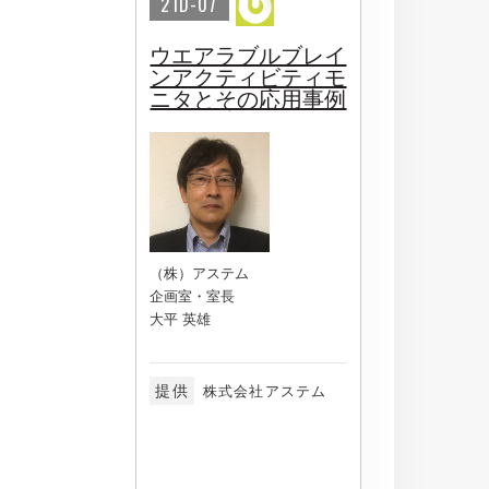
21D-07
ウエアラブルブレイ
ンアクティビティモ
ニタとその応用事例
（株）アステム
企画室・室長
大平 英雄
提供
株式会社アステム