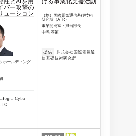
要性とAIを用
ける事業化支援活動
イバー攻撃の
リューション
（株）国際電気通信基礎技術
研究所（ATR）
事業開発室・担当部長
中嶋 淳策
提供
株式会社国際電気通
信基礎技術研究所
クホールディング
朗
rategic Cyber
 LLC