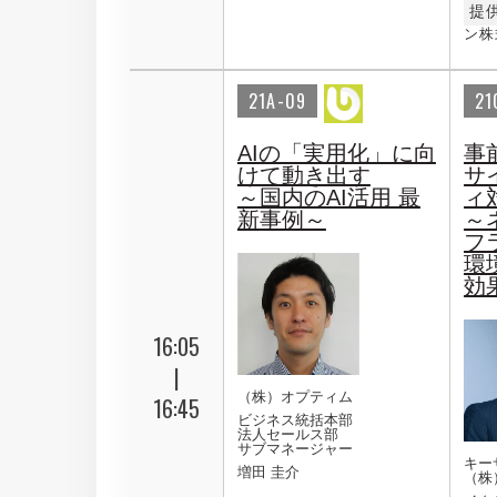
提
ン株
21A-09
21
AIの「実用化」に向
事
けて動き出す
サ
～国内のAI活用 最
ィ
新事例～​
～
フ
環
効
16:05
|
（株）オプティム
16:45
ビジネス統括本部
法人セールス部
サブマネージャー
キー
増田 圭介
（株