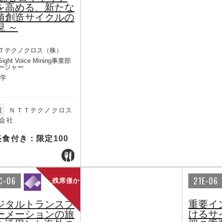
を高める、新たな
値創造サイクルの
現 ～
Ｔテクノクロス（株）
Sight Voice Mining事業部
ージャー
 学
供
ＮＴＴテクノクロス
会社
軽食付き：限定100
C-06
21E-06
残席僅か
ジタルトランスフ
重要イ
ーメーションの旅
けるサ