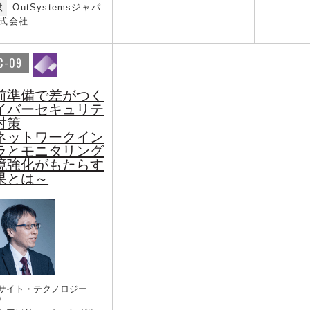
供
OutSystemsジャパ
式会社
C-09
前準備で差がつく
イバーセキュリテ
対策
ネットワークイン
ラとモニタリング
境強化がもたらす
果とは～
サイト・テクノロジー
）