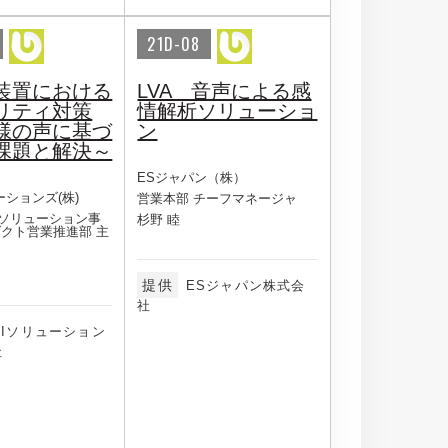
21D-08
装置における
LVA 音声による感
リティ対策
情解析ソリューショ
様の声に基づ
ン
課題と解決～
ESジャパン（株）
ーションズ(株)
営業本部 チーフマネージャ
ソリューション事
杉野 睦
ダクト営業推進部 主
提供
ESジャパン株式会
社
CIソリューション
社