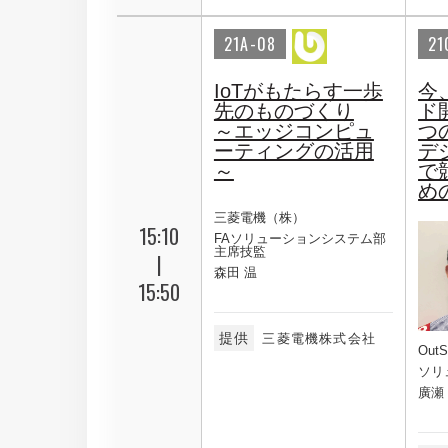
21A-08
21
IoTがもたらす一歩
今
先のものづくり
ド
～エッジコンピュ
つ
ーティングの活用
デ
～
で
め
三菱電機（株）
15:10
FAソリューションシステム部
主席技監
|
森田 温
15:50
提供
三菱電機株式会社
Out
ソリ
廣瀬