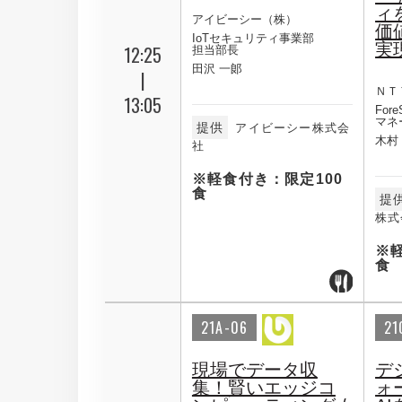
ィ
アイビーシー（株）
価
IoTセキュリティ事業部
実
12:25
担当部長
田沢 一郞
|
ＮＴ
13:05
Fore
マネ
提供
アイビーシー株式会
木村
社
※軽食付き：限定100
食
提
株式
※
食
21A-06
21
現場でデータ収
デ
集！賢いエッジコ
ォ