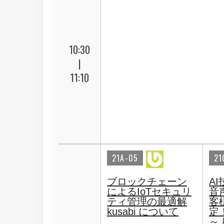
10:30
|
11:10
21A-05
21
ブロックチェーン
A
によるIoTセキュリ
音
ティ管理の最適解
客
kusabi について
定
～