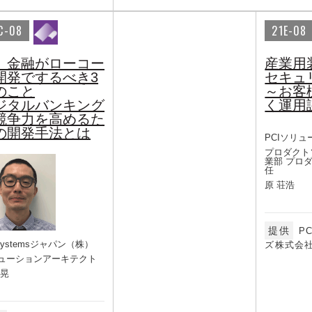
C-08
21E-08
、金融がローコー
産業用
開発でするべき3
セキュ
のこと
～お客
ジタルバンキング
く運用
競争力を高めるた
の開発手法とは
PCIソリュ
プロダクト
業部 プロ
任
原 荘浩
提供
P
Systemsジャパン（株）
ズ株式会
ューションアーキテクト
 晃