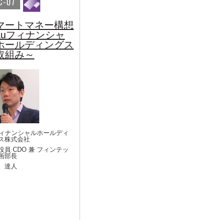
C-07
マートマネー構想
auフィナンシャ
ホールディングス
取組み～
フィナンシャルホールディ
ス株式会社
役員 CDO 兼 フィンテッ
画部長
 達人