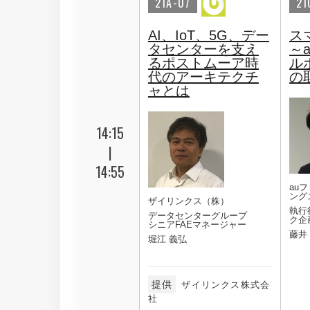
21A-07
21
AI、IoT、5G、デー
ス
タセンターを支え
～
るポストムーア時
ル
代のアーキテクチ
の
ャとは
14:15
|
14:55
au
ング
ザイリンクス（株）
執行
データセンターグループ
ク企
シニアFAEマネージャー
藤井
堀江 義弘
提供
ザイリンクス株式会
社