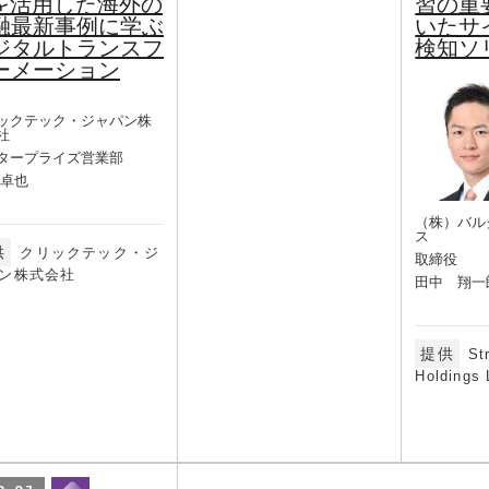
Iを活用した海外の
習の重
融最新事例に学ぶ
いたサ
ジタルトランスフ
検知ソ
ーメーション
ックテック・ジャパン株
社
タープライズ営業部
 卓也
（株）バル
ス
供
クリックテック・ジ
取締役
ン株式会社
田中 翔一
提供
St
Holdings