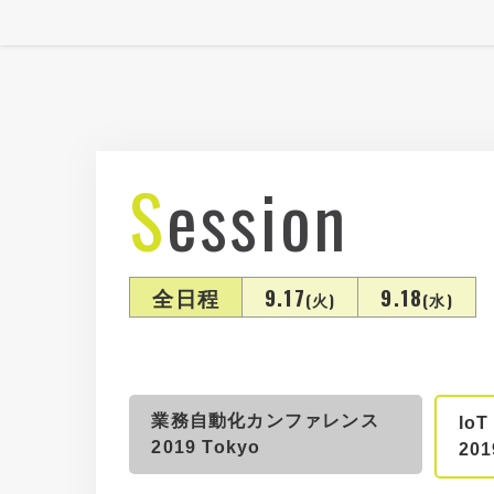
Session
全日程
9.17
9.18
(火)
(水)
業務自動化カンファレンス
IoT
2019 Tokyo
201