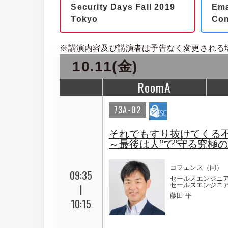
Security Days Fall 2019
Ema
Tokyo
Con
※講演内容及び講演者は予告なく変更される
10.11(金)
RoomA
73A-02
それでもすり抜けてくる
～最後は人”で”守る究極
コフェンス（同）
09:35
セールスエンジニ
セールスエンジニ
|
藤田 平
10:15