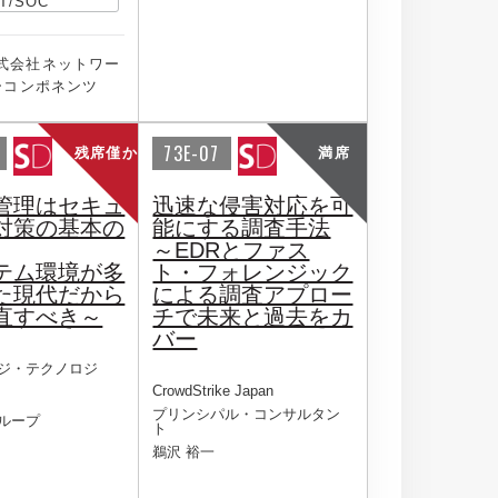
T/SOC
式会社ネットワー
ーコンポネンツ
73E-07
残席僅か
満席
D管理はセキュ
迅速な侵害対応を可
対策の基本の
能にする調査手法
～EDRとファス
テム環境が多
ト・フォレンジック
た現代だから
による調査アプロー
直すべき～
チで未来と過去をカ
バー
ジ・テクノロジ
CrowdStrike Japan
プリンシパル・コンサルタン
ループ
ト
鵜沢 裕一