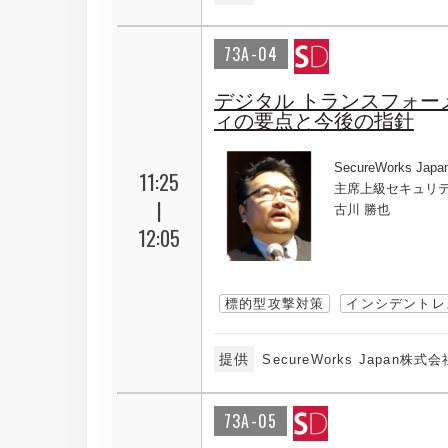
73A-04
デジタル トランスフォ
ィの要点と今後の指針
SecureWorks Ja
11:25
主席上級セキュリ
|
古川 勝也
12:05
標的型攻撃対策
インシデントレス
提供
SecureWorks Japan株式会
73A-05