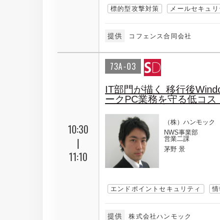
標的型攻撃対策
メールセキュリ
提供
コフェンス合同会社
73A-03
IT部門が描く 移行後Win
ークPC業務を守る低コス
（株）ハンモック
10:30
NWS事業部
営業二課
|
茅野 景
11:10
エンドポイントセキュリティ
情
提供
株式会社ハンモック