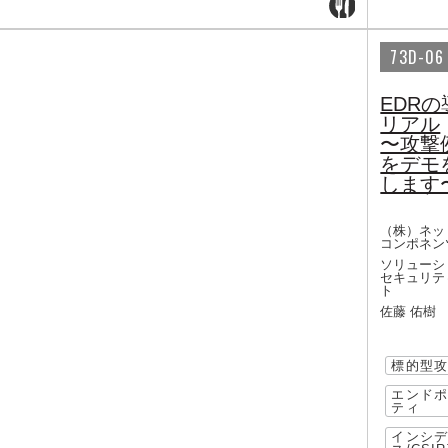
73D-06
EDR
リアル
〜攻撃
をデモ
します
（株）ネッ
コンポネン
ソリューシ
セキュリテ
ト
佐藤 佑樹
標的型
エンド
ティ
インシ