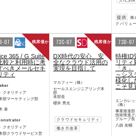
ス/CSIR
提供
株
クバリュ
B-07
73C-07
73D-07
残席僅か
残席僅か
ice 365 / G Suite
DX時代の安心、安
特権I
比較と利用時に考
全なクラウド活用の
リティ
すべきメールセキ
実現を目指して
「き」
リティ
～シス
様化し
マカフィー（株）
aker
こそ見
セールスエンジニアリング本
）クオリティア
部
本部長
本部マーケティング部
エンカレッ
櫻井 秀光
（株）
木 泰
事業推進部
技術推進グ
グループ長
クラウドセキュリティ
onstrator
八釼 友輔
）クオリティア
働き方改革
本部クラウドサービス営