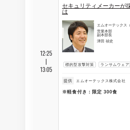
セキュリティメーカーが
は
エムオーテックス
営業本部
副本部長
津田 禎史
12:25
|
標的型攻撃対策
ランサムウェア
13:05
提供
エムオーテックス株式会社
※軽食付き：限定 300食