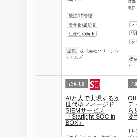
業部
滝口
認証/ID管理
メ
暗号化/証明書
情
生産性の向上
ク
提供
株式会社ソリトンシ
ステムズ
提
ア
73A-08
73
AIと人で実現する次
Of
世代型マネージド
テ
SIEMサービス
ら
『Starlight SOC in
要
BOX』
トレ
ジェイズ・コミュニケーショ