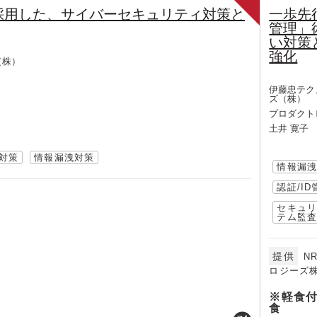
採用した、サイバーセキュリティ対策と
一歩先
管理」
い対策
強化
（株）
伊藤忠テク
ズ（株）
プロダクト
土井 寛子
対策
情報漏洩対策
情報漏
認証/ID
セキュ
テム監
提供
N
ロジーズ
※軽食付
食