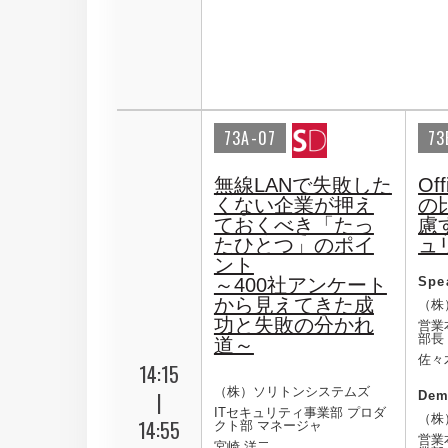
73A-07
73
無線LANで失敗した
Off
くない企業が押え
の
ておくべき「たっ
慮
たひとつ」のポイ
ュ
ント
～400社アンケート
Spe
から見えてきた成
（株
功と失敗の分かれ
営業
部長
道～
佐々
14:15
（株）ソリトンシステムズ
|
Dem
ITセキュリティ事業部 プロダ
（株
14:55
クト部 マネージャ
営業
宮崎 洋二