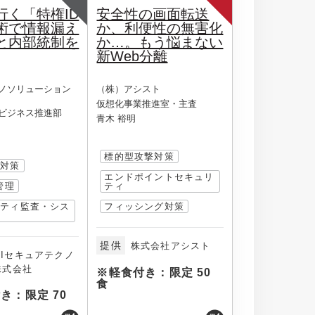
行く「特権ID
安全性の画面転送
術で情報漏え
か、利便性の無害化
と内部統制を
か…。もう悩まない
新Web分離
ノソリューション
（株）アシスト
仮想化事業推進室・主査
ビジネス推進部
青木 裕明
標的型攻撃対策
洩対策
エンドポイントセキュリ
管理
ティ
リティ監査・シス
フィッシング対策
査
提供
株式会社アシスト
RIセキュアテクノ
株式会社
※軽食付き：限定 50
食
き：限定 70