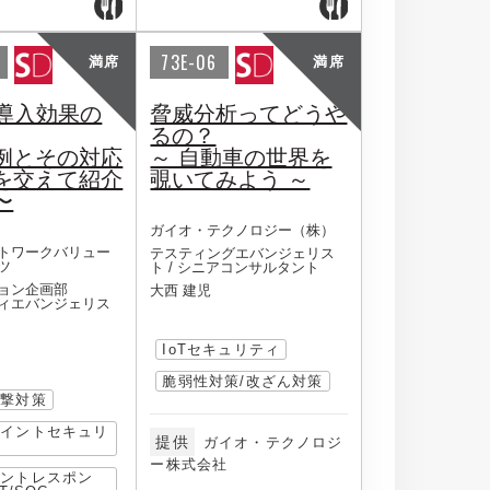
73E-06
満席
満席
の導入効果の
脅威分析ってどうや
るの？
例とその対応
～ 自動車の世界を
を交えて紹介
覗いてみよう ～
〜
ガイオ・テクノロジー（株）
トワークバリュー
テスティングエバンジェリス
ツ
ト / シニアコンサルタント
ョン企画部
大西 建児
ィエバンジェリス
IoTセキュリティ
脆弱性対策/改ざん対策
攻撃対策
ポイントセキュリ
提供
ガイオ・テクノロジ
ー株式会社
デントレスポン