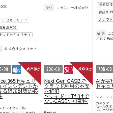
情報漏
 卓志
提供
マカフィー株式会社
認証/ID
クラウ
ールセキュリティ
報漏洩対策
提供
エ
ラウドセキュリティ
ノロジ株
供
株式会社クオリティ
B-08
73C-08
73D-08
残席僅か
残席僅か
fice 365セキュリ
Next Gen CASBで
AIが
ィインシデントか
クラウド利用の不安
セキュ
見る追加対策の必
を解消
性
〜シャドーITだけで
アイマトリ
ないCASBの可能性
カスタマー
セールスエ
ンドマイクロ（株）
マネージャ
Bitglass