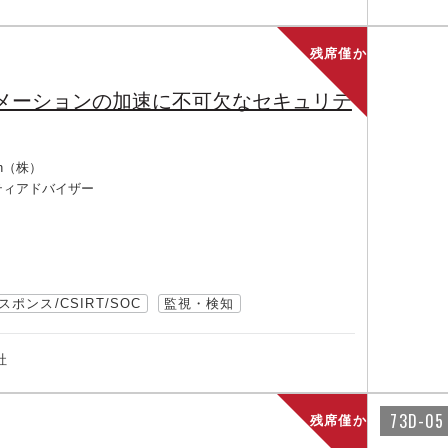
残席僅か
ーメーションの加速に不可欠なセキュリテ
pan（株）
ティアドバイザー
ポンス/CSIRT/SOC
監視・検知
社
73D-05
残席僅か