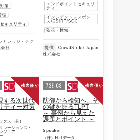
エンドポイントセキュリ
洩対策
ティ
管理
インシデントレスポン
ス/CSIRT/SOC
ドセキュリティ
監視・検知
ンカレッジ・テク
提供
式会社
CrowdStrike Japan
株式会社
73E-08
残席僅か
残席僅か
実現する次世代
防御から検知へ、そ
リティー対策
の鍵を握るTLPT
～ 事例から見えた
課題とポイント ～
ックス（株）
リレーションズ・
Speaker
ンジニア
ー
（株）NTTデータ