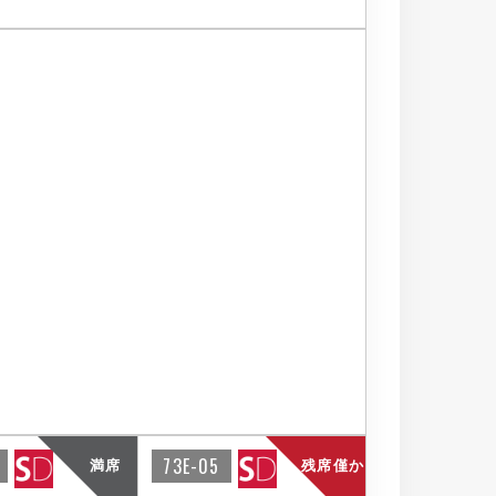
73E-05
満席
残席僅か