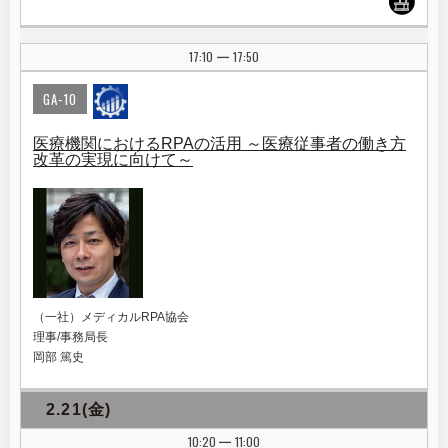
17:10
17:50
|
GA-10
医療機関におけるRPAの活用 ～医療従事者の働き方
改革の実現に向けて～
（一社）メディカルRPA協会
理事/事務局長
岡部 篤史
2.21(金)
10:20
11:00
|