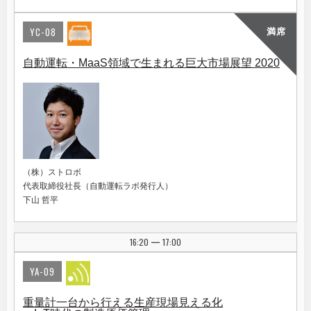
YC-08
満席
自動運転・MaaS領域で生まれる巨大市場展望 2020
（株）ストロボ
代表取締役社長（自動運転ラボ発行人）
下山 哲平
16:20
17:00
|
YA-09
重量計一台から行える生産現場見える化