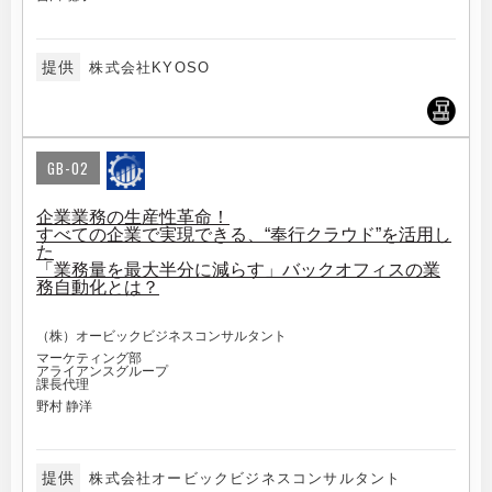
提供
株式会社KYOSO
GB-02
企業業務の生産性革命！
すべての企業で実現できる、“奉行クラウド”を活用し
た
「業務量を最大半分に減らす」バックオフィスの業
務自動化とは？
（株）オービックビジネスコンサルタント
マーケティング部
アライアンスグループ
課長代理
野村 静洋
提供
株式会社オービックビジネスコンサルタント