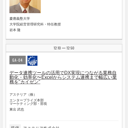
慶應義塾大学
大学院経営管理研究科・特任教授
岩本 隆
12:10
12:50
|
GA-04
データ連携ツールの活用でDX実現につながる業務自
動化・効率化〜Excelからシステム連携まで幅広い業
務を"カイゼン"
アステリア（株）
エンタープライズ本部
マーケティング部・部長
東出 武也