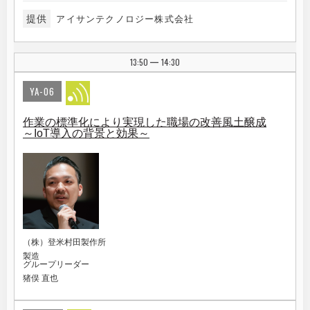
提供
アイサンテクノロジー株式会社
13:50
14:30
|
YA-06
作業の標準化により実現した職場の改善風土醸成
～IoT導入の背景と効果～
（株）登米村田製作所
製造
グループリーダー
猪俣 直也