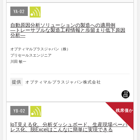
YA-02
自動原因分析ソリューションの製造への適用例
―トレーサブルな製造工程情報と歩留まり低下原因
分析―
オプティマルプラスジャパン（株）
プリセールスエンジニア
川田 敏一
提供
オプティマルプラスジャパン株式会社
YB-02
残席僅か
IoT見える化、分析ダッシュボード、生産現場ペーパ
レス化、脱Excelはこんなに簡単に実現できる