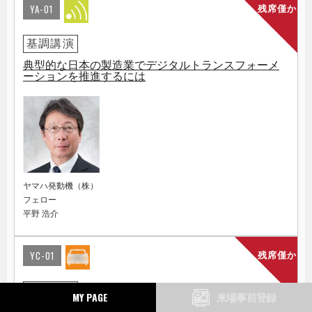
YA-01
残席僅か
基調講演
典型的な日本の製造業でデジタルトランスフォーメ
ーションを推進するには
ヤマハ発動機（株）
フェロー
平野 浩介
YC-01
残席僅か
基調講演
MY PAGE
来場事前登録
Mobility Innovation