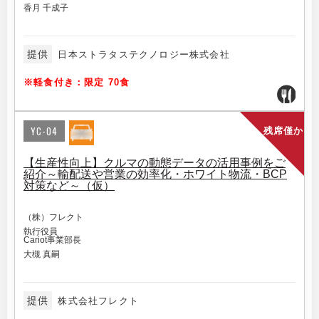
香月 千成子
提供
日本ストラタステクノロジー株式会社
※軽食付き：限定 70食
YC-04
残席僅か
【生産性向上】クルマの動態データの活用事例をご
紹介～輸配送や営業の効率化・ホワイト物流・BCP
対策など～（仮）
（株）フレクト
執行役員
Cariot事業部長
大槻 真嗣
提供
株式会社フレクト