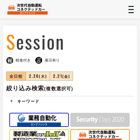
t
n
Session
軽食付き
展示有り
全日程
2.20
2.21
(木)
(金)
絞り込み検索
(複数選択可)
キーワード