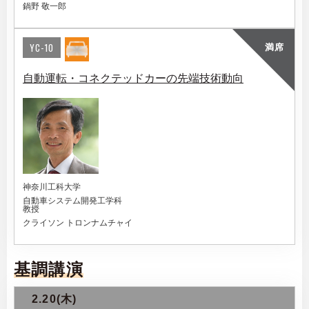
鍋野 敬一郎
YC-10
満席
自動運転・コネクテッドカーの先端技術動向
神奈川工科大学
自動車システム開発工学科
教授
クライソン トロンナムチャイ
基調講演
2.20(木)