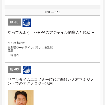
11:10
11:50
|
GA-03
やってみよう！〜RPAのアジャイル的導入と現状〜
つくば市役所
総務部ワークライフバランス推進課
係長
三輪 修平
GB-03
リアルタイムエコノミー時代に向けた人材マネジメ
ントでのテクノロジー活用