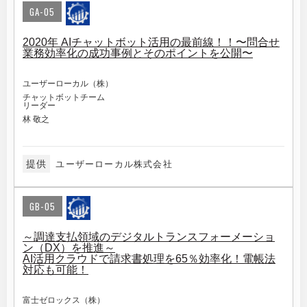
GA-05
2020年 AIチャットボット活用の最前線！！〜問合せ
業務効率化の成功事例とそのポイントを公開〜
ユーザーローカル（株）
チャットボットチーム
リーダー
林 敬之
提供
ユーザーローカル株式会社
GB-05
～調達支払領域のデジタルトランスフォーメーショ
ン（DX）を推進～
AI活用クラウドで請求書処理を65％効率化！電帳法
対応も可能！
富士ゼロックス（株）