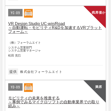
YC-09
残席僅か
VR Design Studio UC-win/Road
～自動運転・モビリティR&Dを加速するVRプラット
フォーム～
（株）フォーラムエイト
システム営業部門
システム営業マネージャ
松田 克巳
提供
株式会社フォーラムエイト
YD-09
満席
モビリティの未来を推進する
～事例でみるマイクロソフトの自動車業界での取り
組み～