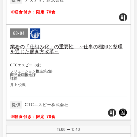
提供
アステリア株式会社
※軽食付き：限定 70食
GB-04
業務の「仕組み化」の重要性 ～仕事の棚卸と整理
を通じた働き方改革～
CTCエスピー（株）
ソリューション推進第2部
商品企画推進課
課長
井上 悦義
提供
CTCエスピー株式会社
※軽食付き：限定 70食
13:00
13:40
|