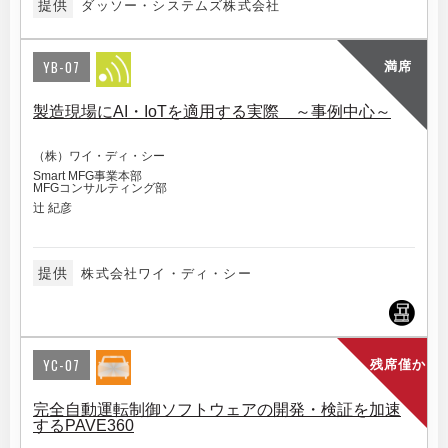
提供
ダッソー・システムズ株式会社
YB-07
満席
製造現場にAI・IoTを適用する実際 ～事例中心～
（株）ワイ・ディ・シー
Smart MFG事業本部
MFGコンサルティング部
辻 紀彦
提供
株式会社ワイ・ディ・シー
YC-07
残席僅か
完全自動運転制御ソフトウェアの開発・検証を加速
するPAVE360