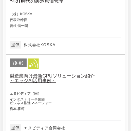
〜IoT時代の製造原価管理
（株）KOSKA
代表取締役
曽根 健一朗
提供
株式会社KOSKA
YB-09
製造業向け最新GPUソリューション紹介
～エッジAI活用事例～
エヌビディア（同）
インダストリー事業部
ビジネス推進マネージャー
梅本 将範
提供
エヌビディア合同会社