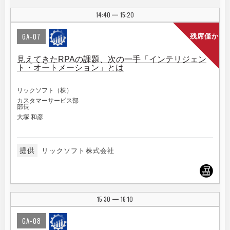
14:40
15:20
|
GA-07
残席僅か
見えてきたRPAの課題、次の一手「インテリジェン
ト・オートメーション」とは
リックソフト（株）
カスタマーサービス部
部長
大塚 和彦
提供
リックソフト株式会社
15:30
16:10
|
GA-08