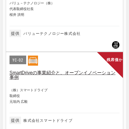
バリュ－テクノロジー（株）
代表取締役社長
桜井 洪明
提供
バリューテクノロジー株式会社
YC-02
残席僅か
SmartDriveの事業紹介と、オープンイノベーション
事例
（株）スマートドライブ
取締役
元垣内 広毅
提供
株式会社スマートドライブ