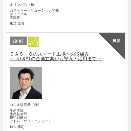
オリンパス（株）
カスタマーソリューション開発
グローバル
本部長
相澤 光俊
YB-08
満席
ＣＡＳＩＯのスマート工場への取組み
～ IoT&AI の企画立案から導入・活用まで ～
カシオ計算機（株）
生産本部
生産技術部
技術戦略室
アドバイザリーエンジニア
鈴木 隆司