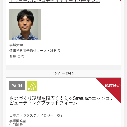
トフォームは脱コモディティー化のチャンス
崇城大学
情報学科電子通信コース・准教授
西嶋 仁浩
12:10
12:50
|
YA-04
残席僅か
ものづくり現場を幅広く支えるStratusのエッジコン
ピューティングプラットフォーム
日本ストラタステクノロジー（株）
事業開発部
担当部長