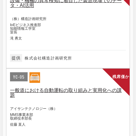
設備・機械の異常検知に着目した製造現場でのデー
タ・AI活用
（株）構造計画研究所
IoEビジネス推進部
知能情報工学室
室長
滝 勇太
提供
株式会社構造計画研究所
YC-05
残席僅か
一般道における自動運転の取り組みと実用化への課
題
アイサンテクノロジー（株）
MMS事業本部
取締役本部長
佐藤 直人