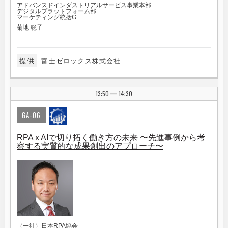
アドバンスドインダストリアルサービス事業本部
デジタルプラットフォーム部
マーケティング統括G
菊地 聡子
提供
富士ゼロックス株式会社
13:50
14:30
|
GA-06
RPA x AIで切り拓く働き方の未来 〜先進事例から考
察する実質的な成果創出のアプローチ〜
（一社）日本RPA協会