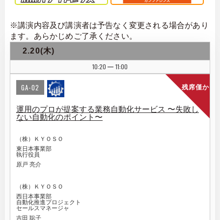
※講演内容及び講演者は予告なく変更される場合があり
ます。あらかじめご了承ください。
2.20(木)
10:20
11:00
|
GA-02
残席僅か
運用のプロが提案する業務自動化サービス 〜失敗し
ない自動化のポイント〜
（株）ＫＹＯＳＯ
東日本事業部
執行役員
原戸 亮介
（株）ＫＹＯＳＯ
西日本事業部
自動化推進プロジェクト
セールスマネージャ
吉田 聡子