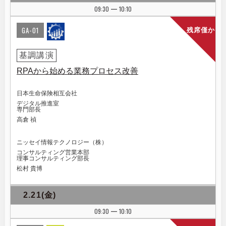
09:30
10:10
|
GA-01
残席僅か
基調講演
RPAから始める業務プロセス改善
日本生命保険相互会社
デジタル推進室
専門部長
高倉 禎
ニッセイ情報テクノロジー（株）
コンサルティング営業本部
理事コンサルティング部長
松村 貴博
2.21(金)
09:30
10:10
|