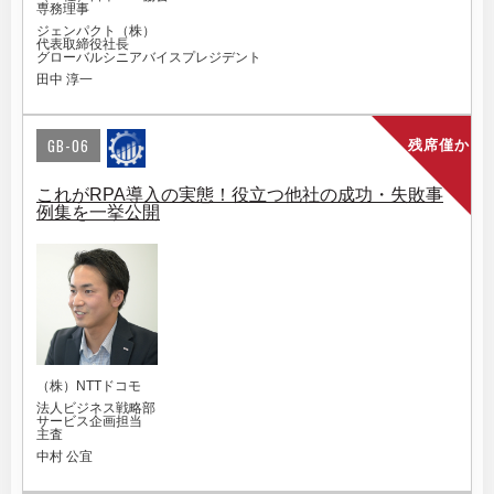
専務理事
ジェンパクト（株）
代表取締役社長
グローバルシニアバイスプレジデント
田中 淳一
GB-06
残席僅か
これがRPA導入の実態！役立つ他社の成功・失敗事
例集を一挙公開
（株）NTTドコモ
法人ビジネス戦略部
サービス企画担当
主査
中村 公宜