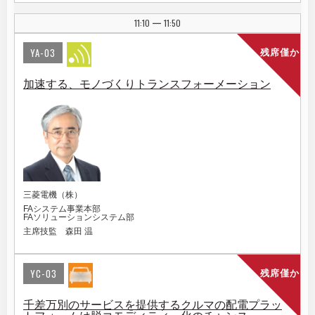
11:10
11:50
|
YA-03
残席僅か
加速する、モノづくりトランスフォーメーション
三菱電機（株）
FAシステム事業本部
FAソリューションシステム部
主席技監 森田 温
YC-03
残席僅か
千差万別のサービスを提供するクルマの配電プラッ