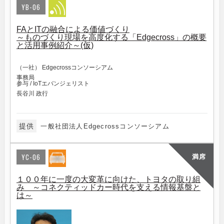
YB-06
FAとITの融合による価値づくり
～ものづくり現場を高度化する「Edgecross」の概要
と活用事例紹介～(仮)
（一社） Edgecrossコンソーシアム
事務局
参与 / IoTエバンジェリスト
長谷川 政行
提供
一般社団法人Edgecrossコンソーシアム
YC-06
満席
１００年に一度の大変革に向けた、トヨタの取り組
み ～コネクティッドカー時代を支える情報基盤と
は～