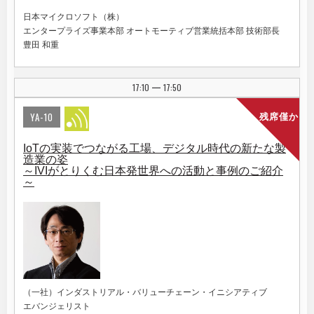
日本マイクロソフト（株）
エンタープライズ事業本部 オートモーティブ営業統括本部 技術部長
豊田 和重
17:10
17:50
|
YA-10
残席僅か
IoTの実装でつながる工場、デジタル時代の新たな製
造業の姿
～IVIがとりくむ日本発世界への活動と事例のご紹介
～
（一社）インダストリアル・バリューチェーン・イニシアティブ
エバンジェリスト