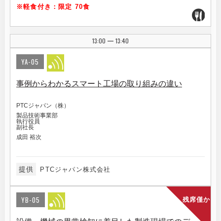
※軽食付き：限定 70食
13:00
13:40
|
YA-05
事例からわかるスマート工場の取り組みの違い
PTCジャパン（株）
製品技術事業部
執行役員
副社長
成田 裕次
提供
PTCジャパン株式会社
YB-05
残席僅か