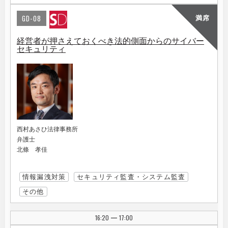
GD-08
満席
経営者が押さえておくべき法的側面からのサイバー
セキュリティ
西村あさひ法律事務所
弁護士
北條 孝佳
情報漏洩対策
セキュリティ監査・システム監査
その他
16:20
17:00
|