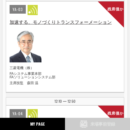
YA-03
残席僅か
加速する、モノづくりトランスフォーメーション
三菱電機（株）
FAシステム事業本部
FAソリューションシステム部
主席技監 森田 温
12:10
12:50
|
YA-04
残席僅か
MY PAGE
来場事前登録
ものづくり現場を幅広く支えるStratusのエッジコン