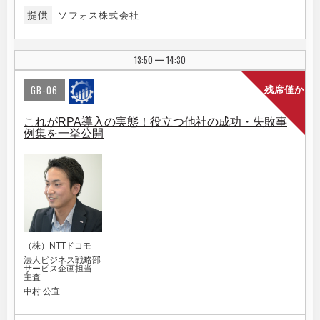
提供
ソフォス株式会社
13:50
14:30
|
GB-06
残席僅か
これがRPA導入の実態！役立つ他社の成功・失敗事
例集を一挙公開
（株）NTTドコモ
法人ビジネス戦略部
サービス企画担当
主査
中村 公宜