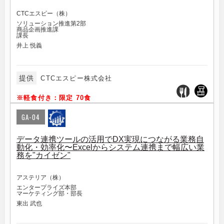
CTCエスピー（株）
ソリューション推進第2部
商品企画推進課
課長
井上 悦義
提供
CTCエスピー株式会社
※軽食付き：限定 70食
GA-04
データ連携ツールの活用でDX実現につながる業務自
動化・効率化〜Excelからシステム連携まで幅広い業
務を"カイゼン"
アステリア（株）
エンタープライズ本部
マーケティング部・部長
東出 武也