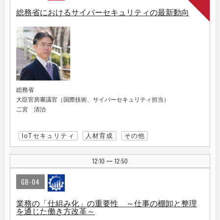
総務省におけるサイバーセキュリティの最新動向
総務省
大臣官房審議官（国際技術、サイバーセキュリティ担当）
二宮 清治
IoTセキュリティ
人材育成
その他
12:10
12:50
|
GB-04
業務の「仕組み化」の重要性 ～仕事の棚卸と整理
を通じた働き方改革～