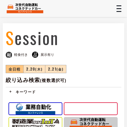
t
n
Session
軽食付き
展示有り
全日程
2.20
2.21
(木)
(金)
絞り込み検索
(複数選択可)
キーワード