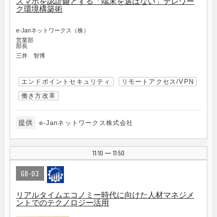
スマホを認証鍵とする「端末を選ばない」テレワー
ク環境構築術
e-Janネットワークス（株）
営業部
部長
三井 智博
エンドポイントセキュリティ
リモートアクセス/VPN
働き方改革
提供
e-Janネットワークス株式会社
11:10
11:50
|
GB-03
リアルタイムエコノミー時代に向けた人材マネジメ
ントでのテクノロジー活用