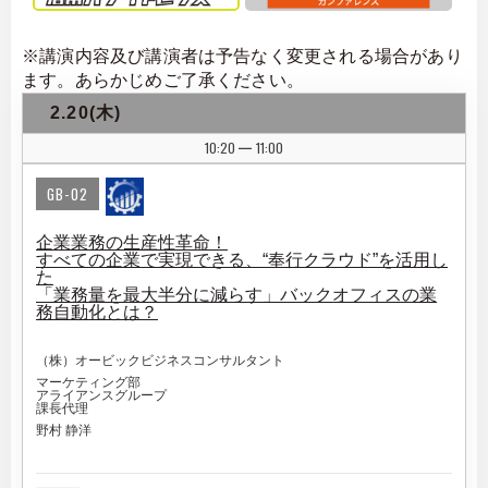
※講演内容及び講演者は予告なく変更される場合があり
ます。あらかじめご了承ください。
2.20(木)
10:20
11:00
|
GB-02
企業業務の生産性革命！
すべての企業で実現できる、“奉行クラウド”を活用し
た
「業務量を最大半分に減らす」バックオフィスの業
務自動化とは？
（株）オービックビジネスコンサルタント
マーケティング部
アライアンスグループ
課長代理
野村 静洋