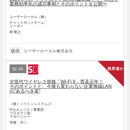
業務効率化の成功事例とそのポイントを公開〜
ユーザーローカル（株）
チャットボットチーム
リーダー
林 敬之
提供
ユーザーローカル株式会社
GC-05
残席僅か
次世代ワイヤレス規格「Wi-Fi 6」普及元年！
そのポイントと、今後も変わらない企業無線LAN
の“あるべき姿”
（株）ソリトンシステムズ
ITセキュリティ事業部
プロダクト部
マネージャー
宮崎 洋二