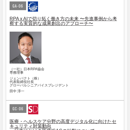
GA-06
RPA x AIで切り拓く働き方の未来 〜先進事例から考
察する実質的な成果創出のアプローチ〜
（一社）日本RPA協会
専務理事
ジェンパクト（株）
代表取締役社長
グローバルシニアバイスプレジデント
田中 淳一
GC-06
医療・ヘルスケア分野の高度デジタル化に向けたセ
キュリティ対策動向