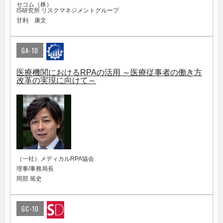
セコム（株）
IS研究所 リスクマネジメントグループ
甘利 康文
GA-10
医療機関におけるRPAの活用 ～医療従事者の働き方
改革の実現に向けて～
（一社）メディカルRPA協会
理事/事務局長
岡部 篤史
GC-10