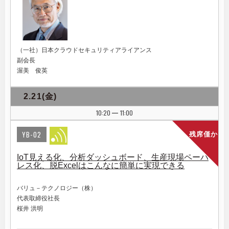
（一社）日本クラウドセキュリティアライアンス
副会長
渥美 俊英
2.21(金)
10:20
11:00
|
YB-02
残席僅か
IoT見える化、分析ダッシュボード、生産現場ペーパ
レス化、脱Excelはこんなに簡単に実現できる
バリュ－テクノロジー（株）
代表取締役社長
桜井 洪明