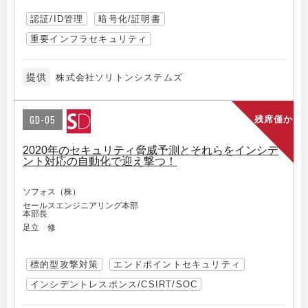
認証/ID管理
暗号化/証明書
重要インフラセキュリティ
提供
株式会社ソリトンシステムズ
GD-05
残席僅か
2020年のセキュリティ脅威予測とそれらをインシデ
ント対応の自動化で迎え撃つ！
ソフォス（株）
セールスエンジニアリング本部
本部長
足立 修
標的型攻撃対策
エンドポイントセキュリティ
インシデントレスポンス/CSIRT/SOC