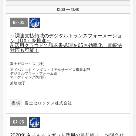
13:00
13:40
|
GB-05
～調達支払領域のデジタルトランスフォーメーショ
ン（DX）を推進～
AI活用クラウドで請求書処理を65％効率化！電帳法
対応も可能！
富士ゼロックス（株）
アドバンスドインダストリアルサービス事業本部
デジタルプラットフォーム部
マーケティング統括G
菊地 聡子
提供
富士ゼロックス株式会社
GA-05
2020年 AIチャットボット活用の最前線！！〜問合せ