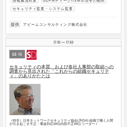
情報漏洩対策
GDPR/Pマーク/ISMS/法令の動向
セキュリティ監査・システム監査
提供
アビームコンサルティング株式会社
17:10
17:50
|
GB-10
セキュリティの本質、および各社人事部の取組への
調査から見出された「これからの組織セキュリテ
ィ」のありかたとは
（特非）日本ネットワークセキュリティ協会(JNSA) 組織で働く人間
が引き起こす不正・事故対応WG(内部不正WG) リーダー /