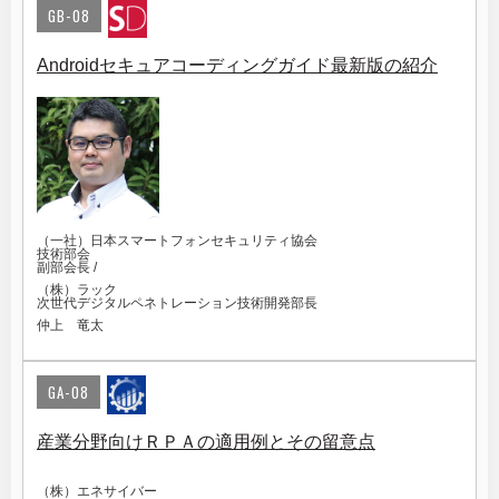
GB-08
Androidセキュアコーディングガイド最新版の紹介
（一社）日本スマートフォンセキュリティ協会
技術部会
副部会長 /
（株）ラック
次世代デジタルペネトレーション技術開発部長
仲上 竜太
GA-08
産業分野向けＲＰＡの適用例とその留意点
（株）エネサイバー