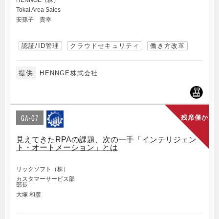
HENNGE（株）
Tokai Area Sales
安孫子 貴幸
認証/ID管理
クラウドセキュリティ
働き方改革
提供
HENNGE株式会社
GA-07
残席僅か
見えてきたRPAの課題、次の一手「インテリジェン
ト・オートメーション」とは
リックソフト（株）
カスタマーサービス部
部長
大塚 和彦