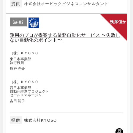
提供
株式会社オービックビジネスコンサルタント
GA-02
残席僅か
運用のプロが提案する業務自動化サービス 〜失敗し
ない自動化のポイント〜
（株）ＫＹＯＳＯ
東日本事業部
執行役員
原戸 亮介
（株）ＫＹＯＳＯ
西日本事業部
自動化推進プロジェクト
セールスマネージャ
吉田 聡子
提供
株式会社KYOSO