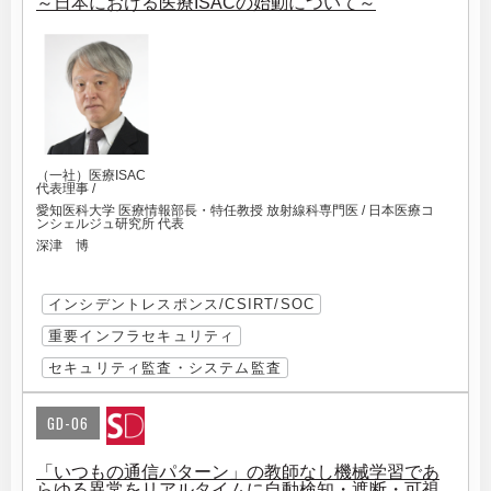
～日本における医療ISACの始動について～
（一社）医療ISAC
代表理事 /
愛知医科大学 医療情報部長・特任教授 放射線科専門医 / 日本医療コ
ンシェルジュ研究所 代表
深津 博
インシデントレスポンス/CSIRT/SOC
重要インフラセキュリティ
セキュリティ監査・システム監査
GD-06
「いつもの通信パターン」の教師なし機械学習であ
らゆる異常をリアルタイムに自動検知・遮断・可視