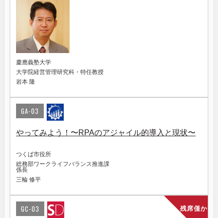
慶應義塾大学
大学院経営管理研究科・特任教授
岩本 隆
GA-03
やってみよう！〜RPAのアジャイル的導入と現状〜
つくば市役所
総務部ワークライフバランス推進課
係長
三輪 修平
GC-03
残席僅か