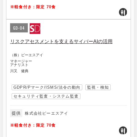
※軽食付き：限定 70食
GD-04
リスクアセスメントを支えるサイバーAIの活用
（株）ピーエスアイ
マネージャー
アナリスト
川又 健典
GDPR/Pマーク/ISMS/法令の動向
監視・検知
セキュリティ監査・システム監査
提供
株式会社ピーエスアイ
※軽食付き：限定 70食