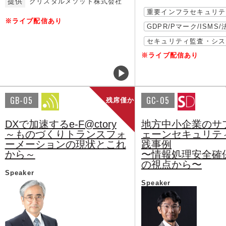
提供
クリスタルメソッド株式会社
重要インフラセキュリテ
※ライブ配信あり
GDPR/Pマーク/ISMS
セキュリティ監査・シス
※ライブ配信あり
GB-05
GC-05
残席僅か
DXで加速するe-F@ctory
地方中小企業のサ
～ものづくりトランスフォ
ェーンセキュリテ
ーメーションの現状とこれ
践事例
から～
〜情報処理安全確
の視点から〜
Speaker
Speaker