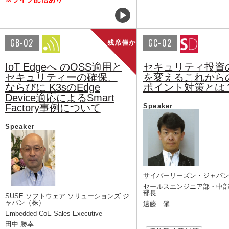
GB-02
GC-02
残席僅か
IoT Edgeへ のOSS適用と
セキュリティ投資
セキュリティーの確保、
を変えるこれから
ならびに K3sのEdge
ポイント対策とは
Device適応によるSmart
Factory事例について
Speaker
Speaker
サイバーリーズン・ジャパ
セールスエンジニア部・中
部長
SUSE ソフトウェア ソリューションズ ジ
ャパン（株）
遠藤 肇
Embedded CoE Sales Executive
田中 勝幸