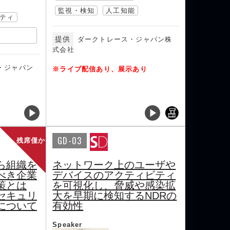
監視・検知
人工知能
ティ
提供
ダークトレース・ジャパン株
式会社
・ジャパン
※ライブ配信あり、展示あり
GD-03
残席僅か
ら組織を
ネットワーク上のユーザや
べき企業
デバイスのアクティビティ
策とは
を可視化し、脅威や感染拡
セキュリ
大を早期に検知するNDRの
について
有効性
Speaker