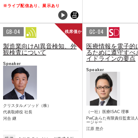
※ライブ配信あり、展示あり
GB-04
GC-04
残席僅か
製造業向けAI異音検知、外
医療情報を電子的
観検査について
るために遵守すべき
イドラインの要点
Speaker
Speaker
クリスタルメソッド（株）
（一社）医療ISAC 理事
代表取締役 社長
PwCあらた有限責任監査法人
河合 継
ージャー
江原 悠介