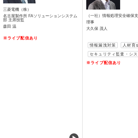
三菱電機（株）
（一社）情報処理安全確保
名古屋製作所 FAソリューションシステム
部 主席技監
理事
森田 温
大久保 茂人
※ライブ配信あり
情報漏洩対策
人材育
セキュリティ監査・シス
※ライブ配信あり