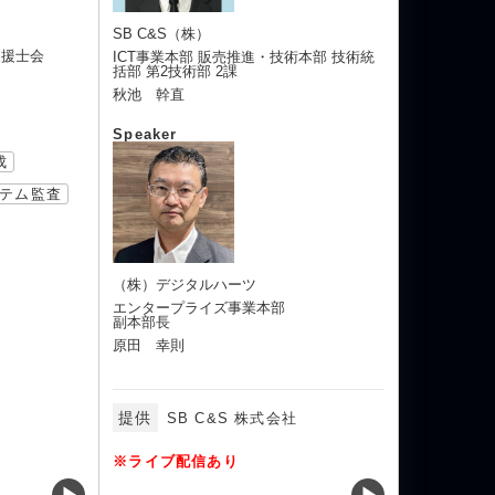
SB C&S（株）
支援士会
ICT事業本部 販売推進・技術本部 技術統
括部 第2技術部 2課
秋池 幹直
Speaker
成
テム監査
（株）デジタルハーツ
エンタープライズ事業本部
副本部長
原田 幸則
提供
SB C&S 株式会社
※ライブ配信あり