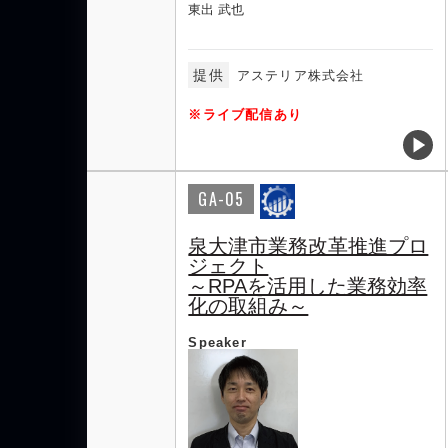
東出 武也
提供
アステリア株式会社
※ライブ配信あり
GA-05
泉大津市業務改革推進プロ
ジェクト
～RPAを活用した業務効率
化の取組み～
Speaker