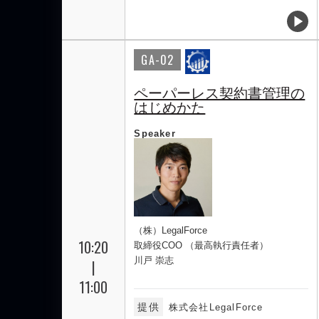
GA-02
ペーパーレス契約書管理の
はじめかた
Speaker
（株）LegalForce
10:20
取締役COO （最高執行責任者）
川戸 崇志
|
11:00
提供
株式会社LegalForce