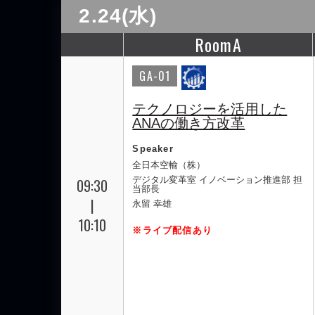
2.24(水)
RoomA
GA-01
テクノロジーを活用した
ANAの働き方改革
Speaker
全日本空輸（株）
デジタル変革室 イノベーション推進部 担
09:30
当部長
|
永留 幸雄
10:10
※ライブ配信あり