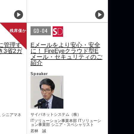
GD-04
残席僅か
に管理す
Eメールをより安心・安全
3省2ガ
に！ FireEyeクラウド型E
メール・セキュリティのご
紹介
Speaker
サイバネットシステム（株）
 シニアマネ
ITソリューション事業本部 ITソリューシ
ョン事業部 シニア・スペシャリスト
若林 誠