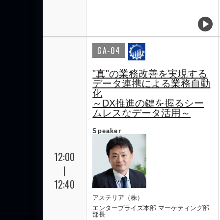
GA-04
"真"の業務改善を実現する
データ連携による業務自動
化
～DX推進の鍵を握るシー
ムレスなデータ活用～
Speaker
12:00
|
12:40
アステリア（株）
エンタープライズ本部 マーケティング部
部長