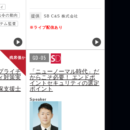
ィ
/法令の動向
提供
SB C&S 株式会社
テム監査
※ライブ配信あり
GD-05
残席僅か
プライチ
「ニューノーマル時代」だ
ィ対策実
からこそ必要！ エンドポ
イントセキュリティの選定
保支援士
ポイント
Speaker