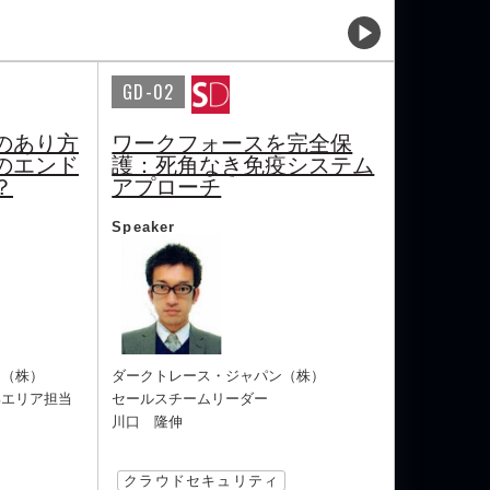
GD-02
のあり方
ワークフォースを完全保
のエンド
護：死角なき免疫システム
？
アプローチ
Speaker
ン（株）
ダークトレース・ジャパン（株）
部エリア担当
セールスチームリーダー
川口 隆伸
クラウドセキュリティ