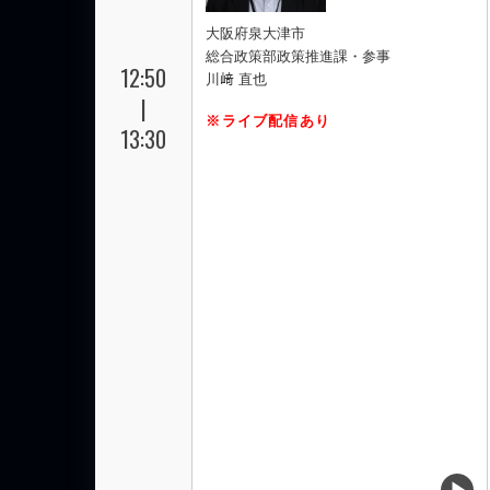
大阪府泉大津市
総合政策部政策推進課・参事
12:50
川﨑 直也
|
※ライブ配信あり
13:30