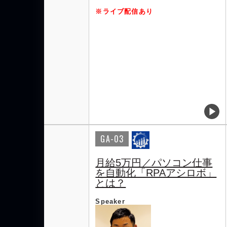
※ライブ配信あり
GA-03
月給5万円／パソコン仕事
を自動化「RPAアシロボ」
とは？
Speaker