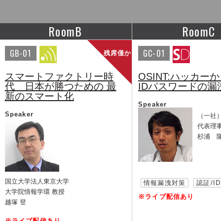
RoomB
RoomC
GB-01
GC-01
残席僅か
スマートファクトリー時
OSINT:ハッ
代 日本が勝つための 最
IDパスワードの漏
新のスマート化
Speaker
Speaker
（一社
代表理
杉浦 
国立大学法人東京大学
情報漏洩対策
認証/I
大学院情報学環 教授
※ライブ配信あり
越塚 登
※ライブ配信あり