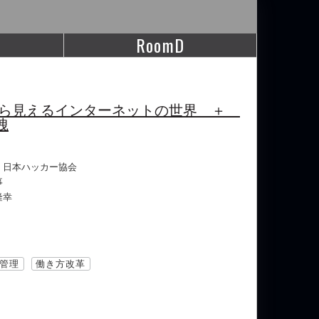
RoomD
カーから見えるインターネットの世界 ＋
洩
）日本ハッカー協会
事
隆幸
D管理
働き方改革