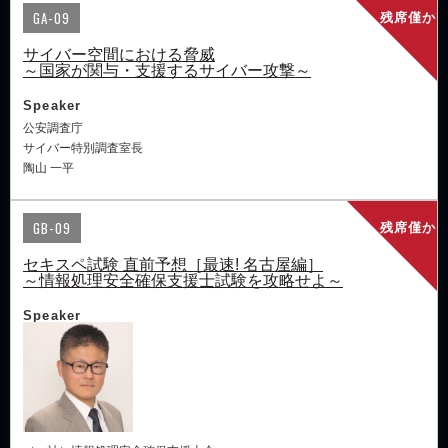
GA-09
残席僅か
サイバー空間における脅威
～国家が関与・支援するサイバー攻撃～
Speaker
公安調査庁
サイバー特別調査室長
陶山 一平
GB-09
残席僅か
セキスペ試験 直前予想［最速! 名古屋編］
～情報処理安全確保支援士試験を攻略せよ～
Speaker