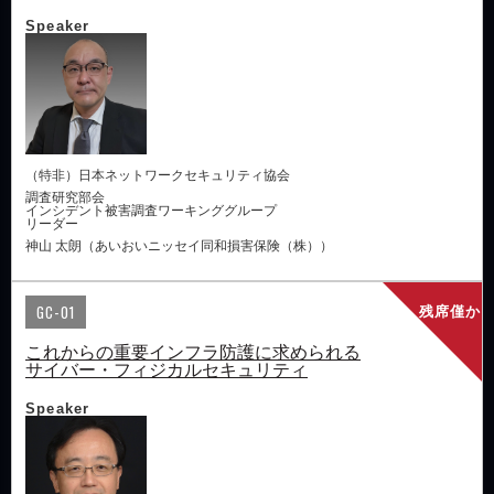
Speaker
（特非）日本ネットワークセキュリティ協会
調査研究部会
インシデント被害調査ワーキンググループ
リーダー
神山 太朗（あいおいニッセイ同和損害保険（株））
GC-01
残席僅か
これからの重要インフラ防護に求められる
サイバー・フィジカルセキュリティ
Speaker