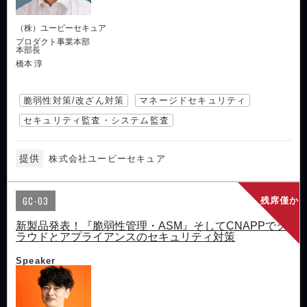
（株）ユービーセキュア
プロダクト事業本部
本部長
橋本 淳
脆弱性対策/改ざん対策
マネージドセキュリティ
セキュリティ監査・システム監査
提供
株式会社ユービーセキュア
GC-03
残席僅か
新製品発表！『脆弱性管理・ASM』そしてCNAPPでク
ラウドとアプライアンスのセキュリティ対策
Speaker