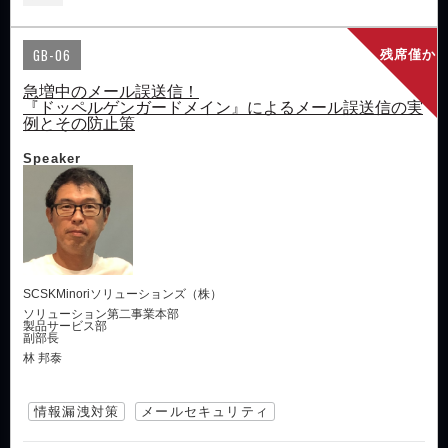
GB-06
残席僅か
急増中のメール誤送信！
『ドッペルゲンガードメイン』によるメール誤送信の実
例とその防止策
Speaker
SCSKMinoriソリューションズ（株）
ソリューション第二事業本部
製品サービス部
副部長
林 邦泰
情報漏洩対策
メールセキュリティ