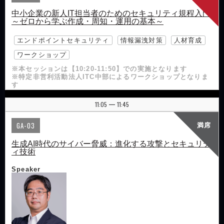
中小企業の新人IT担当者のためのセキュリティ規程入門
～ゼロから学ぶ作成・周知・運用の基本～
エンドポイントセキュリティ
情報漏洩対策
人材育成
ワークショップ
※本セッションは【10:20-11:50】での実施となります
※特定非営利活動法人ITC中部によるワークショップとなりま
す
11:05
11:45
|
GA-03
満席
生成AI時代のサイバー脅威：進化する攻撃とセキュリテ
ィ技術
Speaker