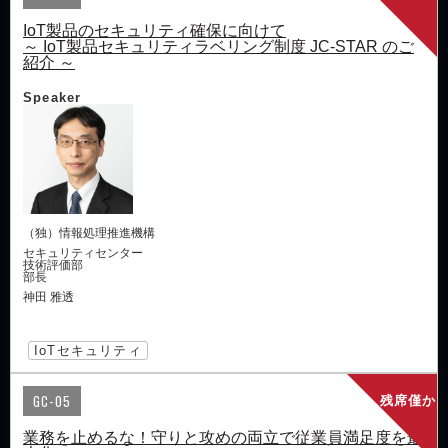
IoT製品のセキュリティ確保に向けて
～ IoT製品セキュリティラベリング制度 JC-STAR のご
紹介 ～
Speaker
（独）情報処理推進機構
セキュリティセンター
技術評価部
部長
神田 雅透
IoTセキュリティ
GC-05
残席僅か
業務を止めるな！守りと攻めの両立で従業員満足度を最