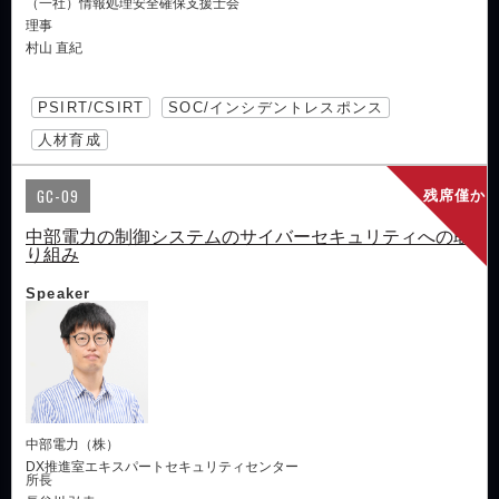
（一社）情報処理安全確保支援士会
理事
村山 直紀
PSIRT/CSIRT
SOC/インシデントレスポンス
人材育成
GC-09
残席僅か
中部電力の制御システムのサイバーセキュリティへの取
り組み
Speaker
中部電力（株）
DX推進室エキスパートセキュリティセンター
所長