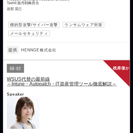
Tadrill 販売戦略担当
岩部 晃己
標的型攻撃/サイバー攻撃
ランサムウェア対策
メールセキュリティ
提供
HENNGE株式会社
GB-02
残席僅か
WSUS代替の最前線
～Intune・Autopatch・IT資産管理ツール徹底解説～
Speaker