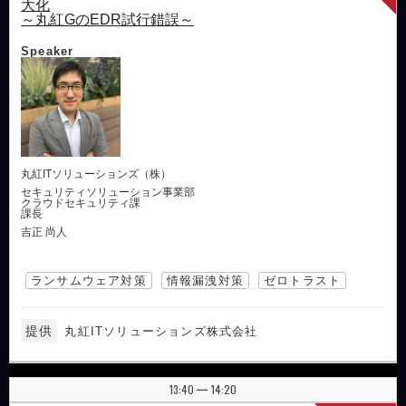
大化
～丸紅GのEDR試行錯誤～
Speaker
丸紅ITソリューションズ（株）
セキュリティソリューション事業部
クラウドセキュリティ課
課長
吉正 尚人
ランサムウェア対策
情報漏洩対策
ゼロトラスト
提供
丸紅ITソリューションズ株式会社
13:40
14:20
|