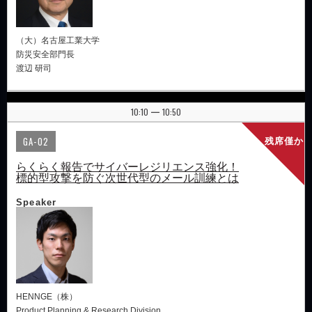
（大）名古屋工業大学
防災安全部門長
渡辺 研司
10:10
10:50
|
GA-02
残席僅か
らくらく報告でサイバーレジリエンス強化！
標的型攻撃を防ぐ次世代型のメール訓練とは
Speaker
HENNGE（株）
Product Planning & Research Division,