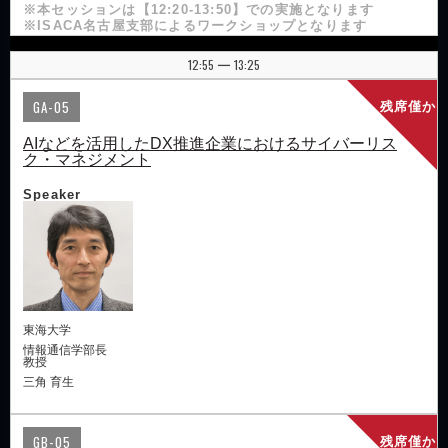
※本セッションは【12:20-13:50】での実施となります
※ISACA名古屋支部によるワークショップとなります
12:55
13:25
|
GA-05
残席僅か
AIなどを活用したDX推進企業におけるサイバーリス
ク・マネジメント
Speaker
東海大学
情報通信学部長
教授
三角 育生
GB-05
残席僅か