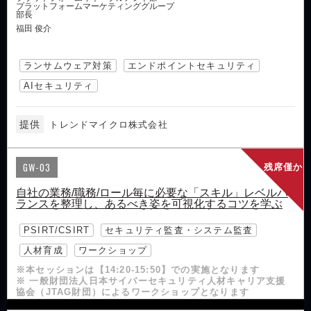
プラットフォームマーケティンググループ
部長
福田 俊介
ランサムウェア対策
エンドポイントセキュリティ
AIセキュリティ
提供
トレンドマイクロ株式会社
GW-03
残席僅か
自社の業務/職務/ロール毎に必要な「スキル」レベルバ
ランスを整理し、あるべき姿を可視化するコツを学ぶ
PSIRT/CSIRT
セキュリティ監査・システム監査
人材育成
ワークショップ
※本セッションは【14:20-15:50】での実施となります
※ 一般財団法人日本サイバーセキュリティ人材キャリア支援
協会（JTAG財団）によるワークショップとなります