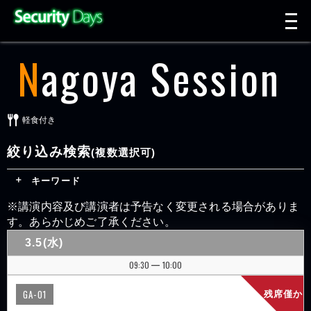
t
n
Nagoya Session
軽食付き
絞り込み検索
(複数選択可)
キーワード
※講演内容及び講演者は予告なく変更される場合がありま
す。あらかじめご了承ください。
3.5(水)
09:30
10:00
|
GA-01
残席僅か