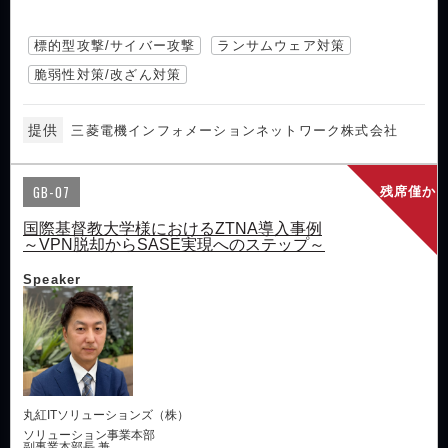
標的型攻撃/サイバー攻撃
ランサムウェア対策
脆弱性対策/改ざん対策
提供
三菱電機インフォメーションネットワーク株式会社
GB-07
残席僅か
国際基督教大学様におけるZTNA導入事例
～VPN脱却からSASE実現へのステップ～
Speaker
丸紅ITソリューションズ（株）
ソリューション事業本部
副事業本部長 兼