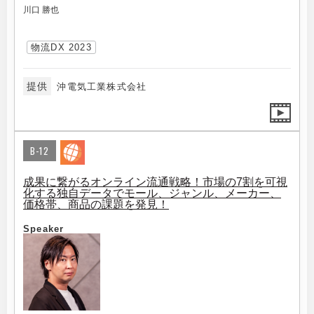
川口 勝也
物流DX 2023
提供
沖電気工業株式会社
B-12
成果に繋がるオンライン流通戦略！市場の7割を可視
化する独自データでモール、ジャンル、メーカー、
価格帯、商品の課題を発見！
Speaker