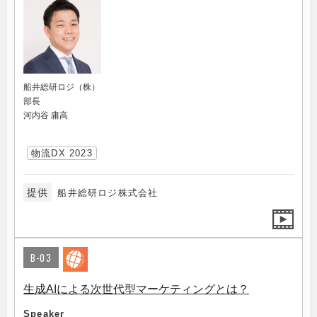
船井総研ロジ（株）
部長
河内谷 庸高
物流DX 2023
提供
船井総研ロジ株式会社
B-03
生成AIによる次世代型マーケティングとは？
Speaker