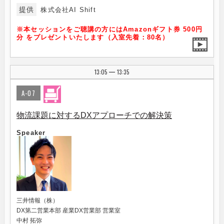
提供
株式会社AI Shift
※本セッションをご聴講の方にはAmazonギフト券 500円
分 をプレゼントいたします（入室先着：80名）
13:05
13:35
|
A-07
物流課題に対するDXアプローチでの解決策
Speaker
三井情報（株）
DX第二営業本部 産業DX営業部 営業室
中村 拓弥