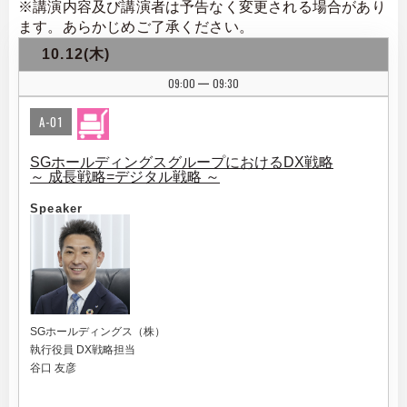
※講演内容及び講演者は予告なく変更される場合があり
ます。あらかじめご了承ください。
10.12(木)
09:00
09:30
|
A-01
SGホールディングスグループにおけるDX戦略
～ 成長戦略=デジタル戦略 ～
Speaker
SGホールディングス（株）
執行役員 DX戦略担当
谷口 友彦