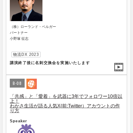
（株）ローランド・ベルガー
パートナー
小野塚 征志
物流DX 2023
講演終了後に名刺交換会を実施いたします
B-08
「共感」と「愛着」を武器に3年でフォロワー10倍以
上！
わかさ生活が語る人気X(前:Twitter）アカウントの作
り方
Speaker