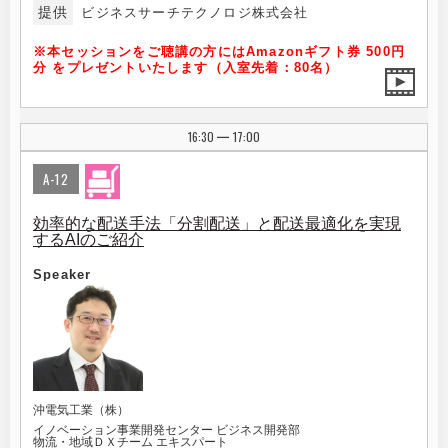
提供
ビジネスサーチテクノロジ株式会社
※本セッションをご聴講の方にはAmazonギフト券 500円
分 をプレゼントいたします（入室先着：80名）
16:30
17:00
|
A-12
効率的な配送手法「分割配送」と配送最適化を実現
するAIのご紹介
Speaker
沖電気工業（株）
イノベーション事業開発センター ビジネス開発部
物流・地域ＤＸチーム エキスパート