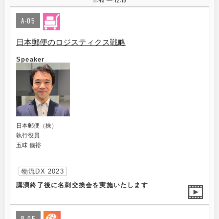
|
A-05
日本郵便のロジスティクス戦略
Speaker
日本郵便（株）
執行役員
五味 儀裕
物流DX 2023
講演終了後に名刺交換会を実施いたします
B-05