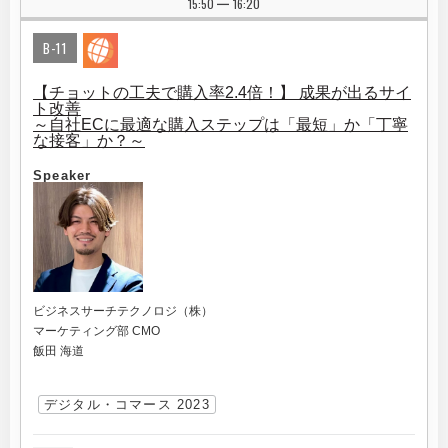
15:50
16:20
|
B-11
【チョットの工夫で購入率2.4倍！】 成果が出るサイ
ト改善
～自社ECに最適な購入ステップは「最短」か「丁寧
な接客」か？～
Speaker
ビジネスサーチテクノロジ（株）
マーケティング部 CMO
飯田 海道
デジタル・コマース 2023