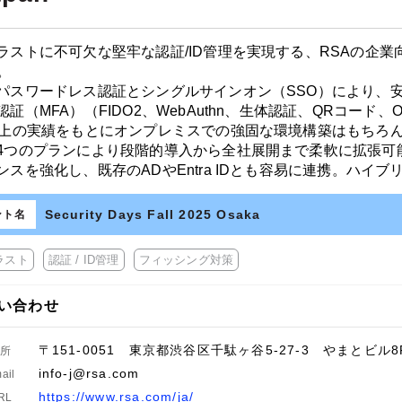
ラストに不可欠な堅牢な認証/ID管理を実現する、RSAの企業
」。
パスワードレス認証とシングルサインオン（SSO）により、
認証（MFA）（FIDO2、WebAuthn、生体認証、QRコー
以上の実績をもとにオンプレミスでの強固な環境構築はもちろ
4つのプランにより段階的導入から全社展開まで柔軟に拡張可
ンスを強化し、既存のADやEntra IDとも容易に連携。ハイ
Security Days Fall 2025 Osaka
ント名
ラスト
認証 / ID管理
フィッシング対策
い合わせ
〒151-0051 東京都渋谷区千駄ヶ谷5-27-3 やまとビル8
住所
info-j@rsa.com
ail
https://www.rsa.com/ja/
RL