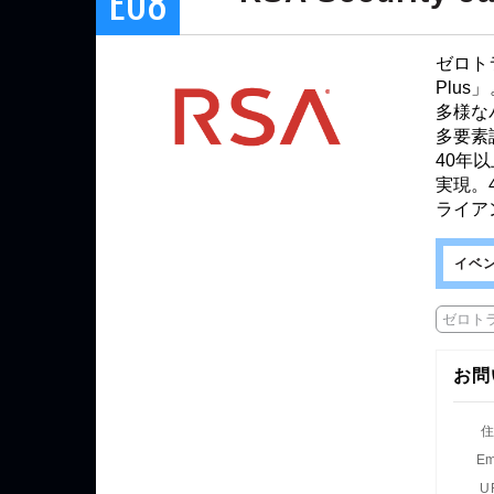
E08
ゼロト
Plus
多様な
多要素
40年
実現。
ライア
イベ
ゼロト
お問
Em
U