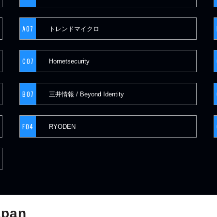
A07
トレンドマイクロ
C07
Hornetsecurity
B07
三井情報 / Beyond Identity
F04
RYODEN
apan