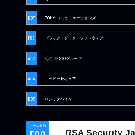
D07
TOKAIコミュニケーションズ
F05
ブラック・ダック・ソフトウェア
A02
丸紅I-DIGIOグループ
A04
ユービーセキュア
B05
ロジックベイン
ブース番号
RSA Security J