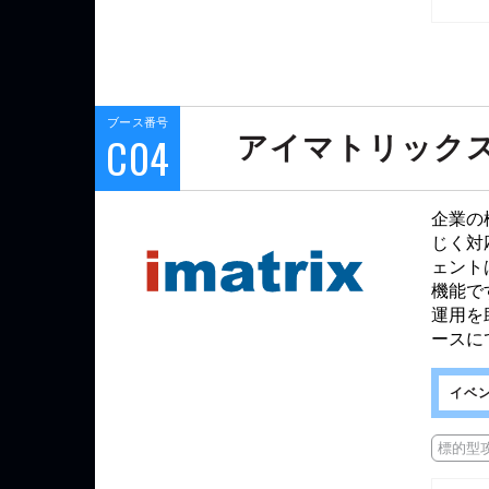
ブース番号
C04
アイマトリック
企業の
じく対
ェント
機能で
運用を
ースに
イベ
標的型攻