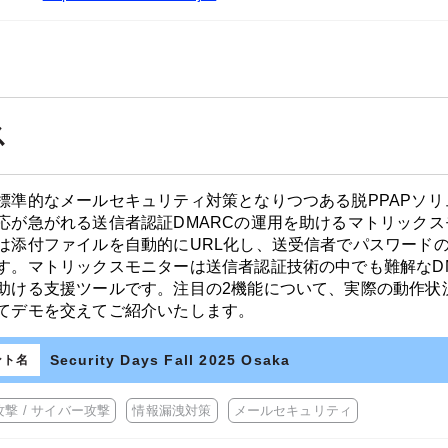
ス
標準的なメールセキュリティ対策となりつつある脱PPAPソ
応が急がれる送信者認証DMARCの運用を助けるマトリック
は添付ファイルを自動的にURL化し、送受信者でパスワード
す。マトリックスモニターは送信者認証技術の中でも難解なD
助ける支援ツールです。注目の2機能について、実際の動作状
てデモを交えてご紹介いたします。
Security Days Fall 2025 Osaka
ント名
撃 / サイバー攻撃
情報漏洩対策
メールセキュリティ