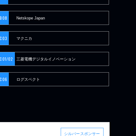
B08
Netskope Japan
C03
マクニカ
C01/02
三菱電機デジタルイノベーション
C06
ログスペクト
シルバースポンサー