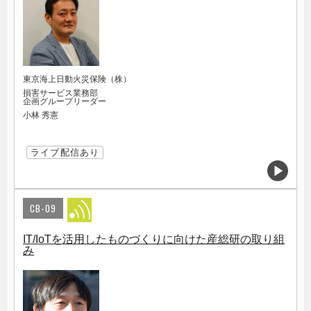
東京海上日動火災保険（株）
損害サービス業務部
企画グループリーダー
小林 秀憲
ライブ配信あり
CB-09
IT/IoTを活用したものづくりに向けた産総研の取り組
み