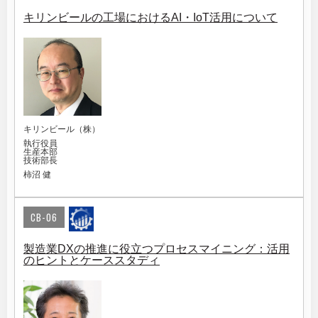
キリンビールの工場におけるAI・IoT活用について
キリンビール（株）
執行役員
生産本部
技術部長
柿沼 健
CB-06
製造業DXの推進に役立つプロセスマイニング：活用
のヒントとケーススタディ