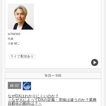
IoTNEWS
代表
小泉 耕二
ライブ配信あり
10:25
11:05
|
AB-02
なぜDXはわかりにくいのか？
～なぜ人によってDXの定義・意味は違うのか？業務
自動化の動向は？～