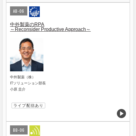
AB-06
中外製薬のRPA
～Reconsider Productive Approach～
中外製薬（株）
ITソリューション部長
小原 圭介
ライブ配信あり
BB-06