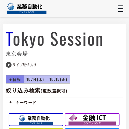
t
n
Tokyo Session
東京会場
ライブ配信あり
全日程
10.14
10.15
(木)
(金)
絞り込み検索
(複数選択可)
キーワード