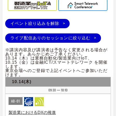
イベント絞り込みを解除
ライブ配信ありのセッションに絞り込む
※講演内容及び講演者は予告なく変更される場合が
あります。あらかじめご了承ください。
10.14（木）は業務自動化/製造業向けIoT、
10.15（金）は金融ICT/スマートテレワーク を開催
します。
東京会場へのご登録で上記イベントへご参加いただ
けます。
10.14(木)
09:30
10:10
|
AB-01
製造業におけるDXの推進