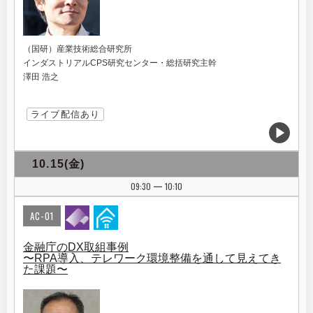
（国研）産業技術総合研究所
インダストリアルCPS研究センター・総括研究主幹
澤田 浩之
ライブ配信あり
10.15(金)
09:30
10:10
|
AC-01
金融庁のDX取組事例
〜RPA導入、テレワーク環境整備を通して見えてき
た課題〜