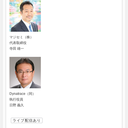
マジセミ（株）
代表取締役
寺田 雄一
Dynatrace（同）
執行役員
日野 義久
ライブ配信あり