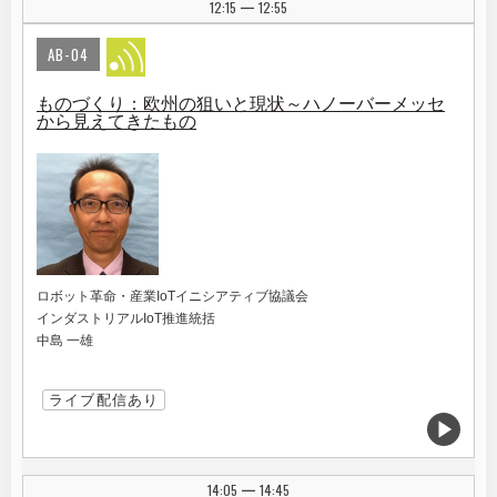
12:15
12:55
|
AB-04
ものづくり：欧州の狙いと現状～ハノーバーメッセ
から見えてきたもの
ロボット革命・産業IoTイニシアティブ協議会
インダストリアルIoT推進統括
中島 一雄
ライブ配信あり
14:05
14:45
|