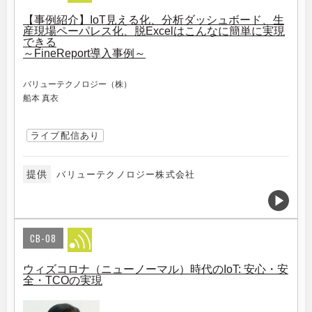
【事例紹介】IoT見える化、分析ダッシュボード、生
産現場ペーパレス化、脱Excelはこんなに簡単に実現
できる
～FineReport導入事例～
バリューテクノロジー（株）
船本 真衣
ライブ配信あり
提供
バリューテクノロジー株式会社
CB-08
ウィズコロナ（ニューノーマル）時代のIoT: 安心・安
全・TCOの実現