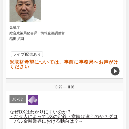
金融庁
総合政策局秘書課・情報企画調整官
稲田 拓司
ライブ配信あり
※取材希望については、事前に事務局へお声がけ
ください
10:25
11:05
|
AC-02
なぜDXはわかりにくいのか？
～なぜ人によってDXの定義・意味は違うのか？グロ
ーバル金融業界における動向は？～