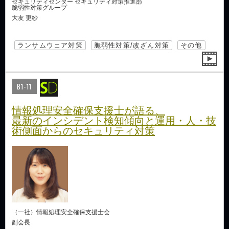
セキュリティセンター セキュリティ対策推進部
脆弱性対策グループ
大友 更紗
ランサムウェア対策
脆弱性対策/改ざん対策
その他
B1-11
情報処理安全確保支援士が語る、
最新のインシデント検知傾向と運用・人・技
術側面からのセキュリティ対策
（一社）情報処理安全確保支援士会
副会長