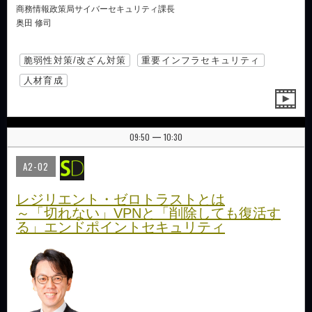
商務情報政策局サイバーセキュリティ課長
奥田 修司
脆弱性対策/改ざん対策
重要インフラセキュリティ
人材育成
09:50
10:30
|
A2-02
レジリエント・ゼロトラストとは
～「切れない」VPNと「削除しても復活す
る」エンドポイントセキュリティ