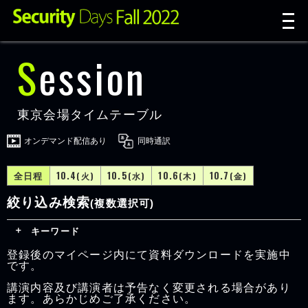
t
n
Session
東京会場タイムテーブル
オンデマンド配信あり
同時通訳
全日程
10.4
10.5
10.6
10.7
(火)
(水)
(木)
(金)
絞り込み検索
(複数選択可)
キーワード
登録後のマイページ内にて資料ダウンロードを実施中
です。
講演内容及び講演者は予告なく変更される場合があり
ます。あらかじめご了承ください。