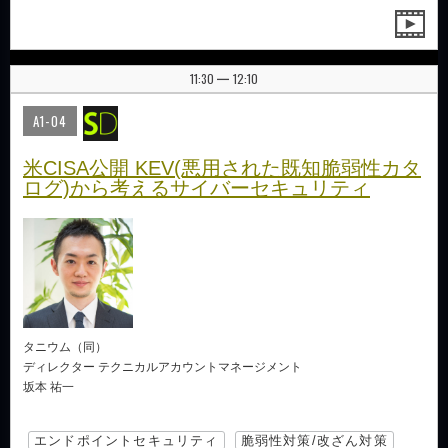
11:30
12:10
|
A1-04
米CISA公開 KEV(悪用された既知脆弱性カタ
ログ)から考えるサイバーセキュリティ
タニウム（同）
ディレクター テクニカルアカウントマネージメント
坂本 祐一
エンドポイントセキュリティ
脆弱性対策/改ざん対策