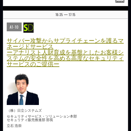
16:35
17:15
|
A1-10
サイバー攻撃からサプライチェーンを護るマ
ネージドサービス
ーアナリスト人財育成を基盤としたお客様シ
ステムの安全性を高める高度なセキュリティ
サービスのご提供ー
（株）日立システムズ
セキュリティサービス・ソリューション本部
セキュリティ販売推進部 部長
立石 浩崇