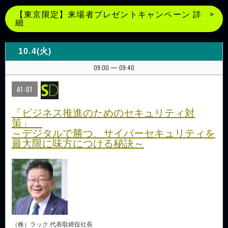
【東京限定】来場者プレゼントキャンペーン 詳
細
10.4(火)
09:00
09:40
|
A1-01
「ビジネス推進のためのセキュリティ対
策」
～デジタルで勝つ、サイバーセキュリティを
最大限に味方につける秘訣～
（株）ラック 代表取締役社長