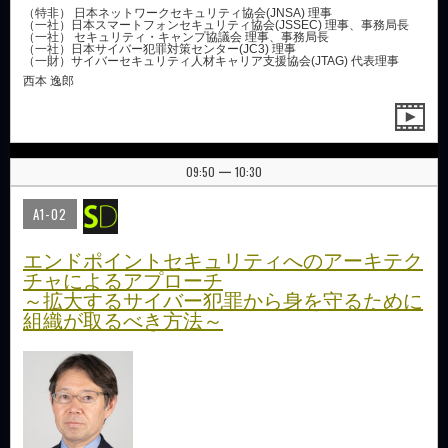
（特非） 日本ネットワークセキュリティ協会(JNSA) 理事
（一社）日本スマートフォンセキュリティ協会(JSSEC) 理事、事務局長
（一社） セキュリティ・キャンプ協議会 理事、事務局長
（一社）日本サイバー犯罪対策センター(JC3) 理事
（一財）サイバーセキュリティ人材キャリア支援協会(JTAG) 代表理事
西本 逸郎
09:50
10:30
|
A1-02
エンドポイントセキュリティへのアーキテク
チャによるアプローチ
～拡大するサイバー犯罪から身を守るために
組織が取るべき方法～