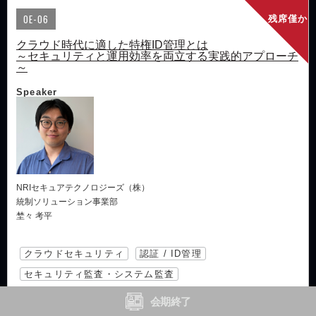
OE-06
残席僅か
クラウド時代に適した特権ID管理とは
～セキュリティと運用効率を両立する実践的アプローチ
～
Speaker
NRIセキュアテクノロジーズ（株）
統制ソリューション事業部
埜々 考平
クラウドセキュリティ
認証 / ID管理
セキュリティ監査・システム監査
会期終了
提供
NRIセキュアテクノロジーズ株式会社