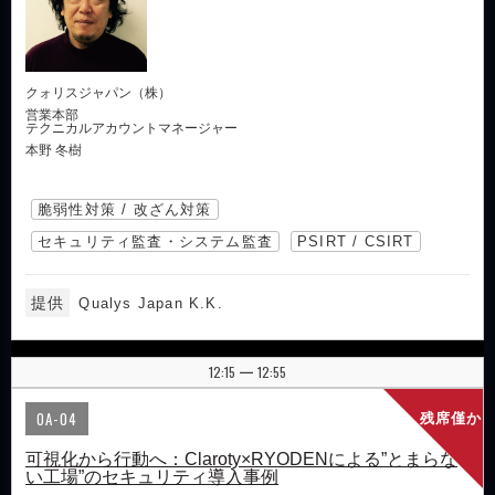
クォリスジャパン（株）
営業本部
テクニカルアカウントマネージャー
本野 冬樹
脆弱性対策 / 改ざん対策
セキュリティ監査・システム監査
PSIRT / CSIRT
提供
Qualys Japan K.K.
12:15
12:55
|
OA-04
残席僅か
可視化から行動へ：Claroty×RYODENによる”とまらな
い工場”のセキュリティ導入事例