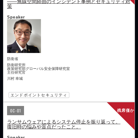
――無線空間経由のインシデント事例とセキュリティ対
策
Speaker
防衛省
防衛研究所
政策研究部グローバル安全保障研究室
主任研究官
川村 幸城
エンドポイントセキュリティ
OC-01
残席僅か
ランサムウェアによるシステム停止を振り返って。
復旧時の悩みや盲点だったこと。
Speaker