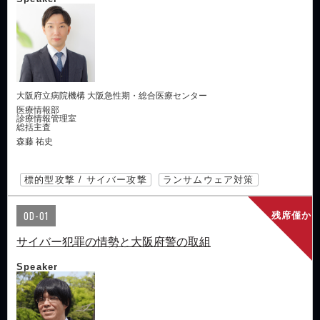
大阪府立病院機構 大阪急性期・総合医療センター
医療情報部
診療情報管理室
総括主査
森藤 祐史
標的型攻撃 / サイバー攻撃
ランサムウェア対策
OD-01
残席僅か
サイバー犯罪の情勢と大阪府警の取組
Speaker