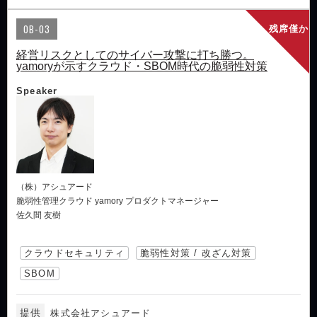
OB-03
残席僅か
経営リスクとしてのサイバー攻撃に打ち勝つ。
yamoryが示すクラウド・SBOM時代の脆弱性対策
Speaker
（株）アシュアード
脆弱性管理クラウド yamory プロダクトマネージャー
佐久間 友樹
クラウドセキュリティ
脆弱性対策 / 改ざん対策
SBOM
提供
株式会社アシュアード