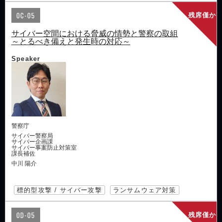
OC-05
残席僅か
サイバー空間における脅威の情勢と警察の取組
～とるべき備えと発生時の対応～
Speaker
警察庁
サイバー警察局
サイバー企画課
サイバー事案防止対策室
課長補佐
中川 陽介
標的型攻撃 / サイバー攻撃
ランサムウェア対策
OD-05
残席僅か