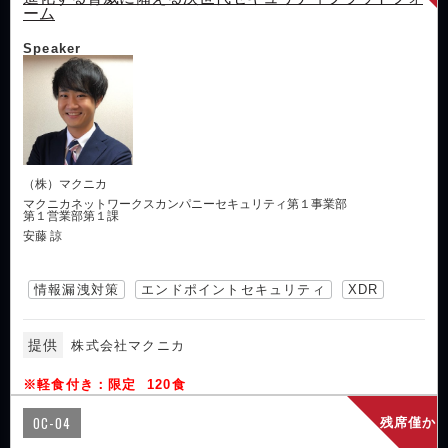
ーム
Speaker
（株）マクニカ
マクニカネットワークスカンパニーセキュリティ第１事業部
第１営業部第１課
安藤 諒
情報漏洩対策
エンドポイントセキュリティ
XDR
提供
株式会社マクニカ
※軽食付き：限定 120食
OC-04
残席僅か