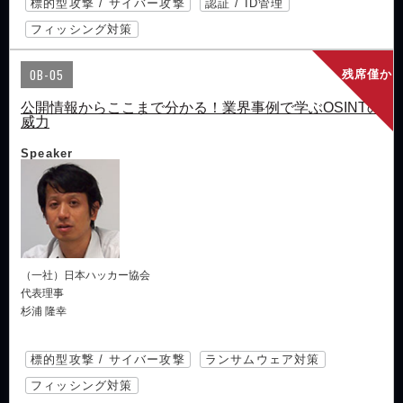
標的型攻撃 / サイバー攻撃
認証 / ID管理
フィッシング対策
OB-05
残席僅か
公開情報からここまで分かる！業界事例で学ぶOSINTの
威力
Speaker
（一社）日本ハッカー協会
代表理事
杉浦 隆幸
標的型攻撃 / サイバー攻撃
ランサムウェア対策
フィッシング対策