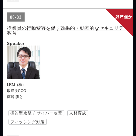
OC-03
残席僅か
従業員の行動変容を促す効果的・効率的なセキュリティ
教育
Speaker
LRM（株）
取締役COO
藤居 朋之
標的型攻撃 / サイバー攻撃
人材育成
フィッシング対策