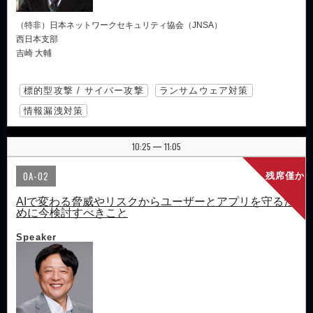
（特非）日本ネットワークセキュリティ協会（JNSA）
西日本支部
吉崎 大輔
標的型攻撃 / サイバー攻撃
ランサムウェア対策
情報漏洩対策
10:25
11:05
|
OA-02
残席僅か
AIで変わる脅威やリスクからユーザーとアプリを守るた
めに今検討すべきこと
Speaker