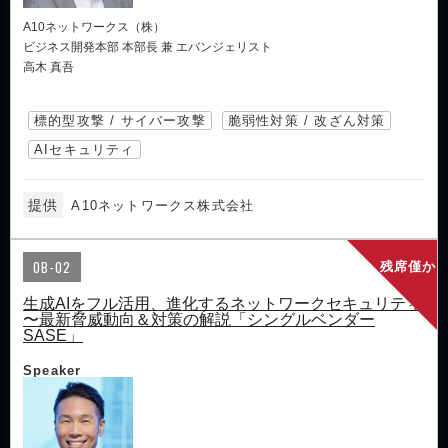
A10ネットワークス（株）
ビジネス開発本部 本部長 兼 エバンジェリスト
高木 真吾
標的型攻撃 / サイバー攻撃
脆弱性対策 / 改ざん対策
AIセキュリティ
提供
A10ネットワークス株式会社
OB-02
残席僅か
生成AIをフル活用、進化するネットワークセキュリティ
〜最新脅威動向＆対策の解説「シングルベンダー
SASE」
Speaker