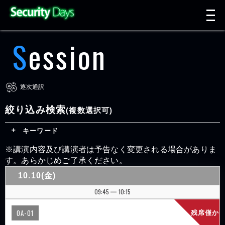
t
n
Session
逐次通訳
絞り込み検索
(複数選択可)
キーワード
※講演内容及び講演者は予告なく変更される場合がありま
す。あらかじめご了承ください。
10.10(金)
09:45
10:15
|
OA-01
残席僅か