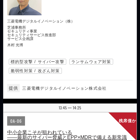
三菱電機デジタルイノベーション（株）
芝浦事務所
セキュリティ事業
セキュリティサービス推進部
サービス企画課
木村 光博
標的型攻撃 / サイバー攻撃
ランサムウェア対策
脆弱性対策 / 改ざん対策
提供
三菱電機デジタルイノベーション株式会社
13:45
14:25
|
OA-06
残席僅か
中小企業こそが狙われている
——最新のサイバー脅威とEPP×MDRで備える新常識