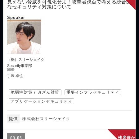
見えない脅威を可視化せよ！攻撃者視点で考える統合的
なセキュリティ対策について
Speaker
（株）スリーシェイク
Securify事業部
部長
手塚 卓也
脆弱性対策 / 改ざん対策
重要インフラセキュリティ
アプリケーションセキュリティ
提供
株式会社スリーシェイク
OD-06
残席僅か