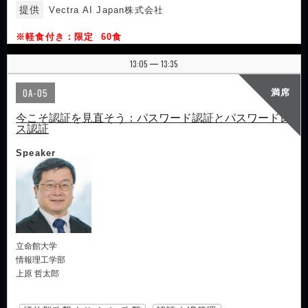
提供
Vectra AI Japan株式会社
※軽食付き：限定 60食
13:05
13:35
|
OA-05
満席
今こそ認証を見直そう：パスワード認証とパスワードレ
ス認証
Speaker
立命館大学
情報理工学部
上原 哲太郎