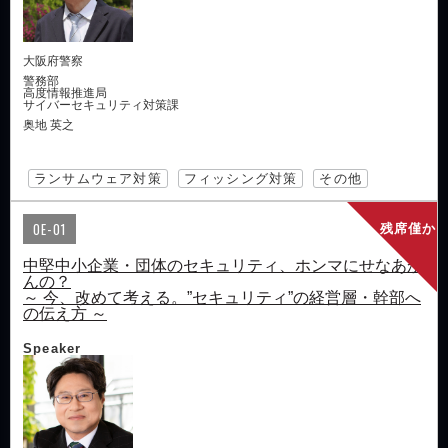
大阪府警察
警務部
高度情報推進局
サイバーセキュリティ対策課
奥地 英之
ランサムウェア対策
フィッシング対策
その他
OE-01
残席僅か
中堅中小企業・団体のセキュリティ、ホンマにせなあか
んの？
～ 今、改めて考える。”セキュリティ”の経営層・幹部へ
の伝え方 ～
Speaker