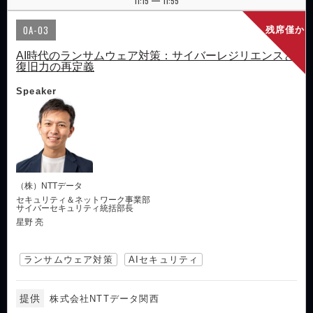
11:15
11:55
|
OA-03
残席僅か
AI時代のランサムウェア対策：サイバーレジリエンスと
復旧力の再定義
Speaker
（株）NTTデータ
セキュリティ＆ネットワーク事業部
サイバーセキュリティ統括部長
星野 亮
ランサムウェア対策
AIセキュリティ
提供
株式会社NTTデータ関西