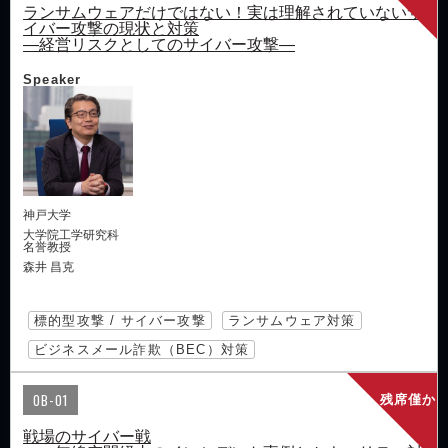
ランサムウェアだけではない！実は理解されていないサ
イバー攻撃の現状と対策
―経営リスクとしてのサイバー攻撃―
Speaker
神戸大学
大学院工学研究科
名誉教授
森井 昌克
標的型攻撃 / サイバー攻撃
ランサムウェア対策
ビジネスメール詐欺（BEC）対策
OB-01
残席僅か
戦場のサイバー戦