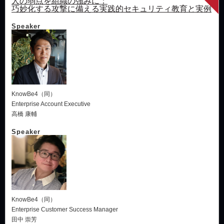
人の弱点を組織の強みに：
巧妙化する攻撃に備える実践的セキュリティ教育と実例
Speaker
KnowBe4（同）
Enterprise Account Executive
高橋 康輔
Speaker
KnowBe4（同）
Enterprise Customer Success Manager
田中 崇芳