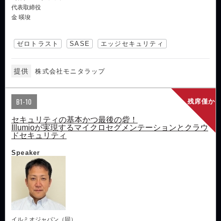
代表取締役
金 暎埈
ゼロトラスト
SASE
エッジセキュリティ
提供
株式会社モニタラップ
B1-10
残席僅か
セキュリティの基本かつ最後の砦！
Illumioが実現するマイクロセグメンテーションとクラウ
ドセキュリティ
Speaker
イルミオジャパン（同）