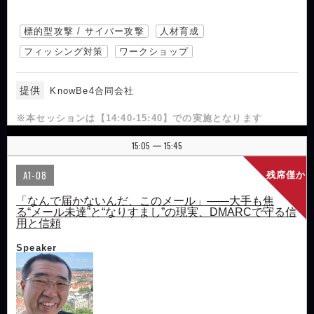
標的型攻撃 / サイバー攻撃
人材育成
フィッシング対策
ワークショップ
提供
KnowBe4合同会社
※本セッションは【14:40-15:40】での実施となります
15:05
15:45
|
A1-08
残席僅か
「なんで届かないんだ、このメール」――大手も焦
る“メール未達”と“なりすまし”の現実、DMARCで守る信
用と信頼
Speaker