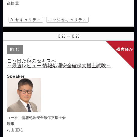
髙橋 翼
AIセキュリティ
エッジセキュリティ
18:25
19:25
|
B1-12
残席僅か
こう出た秋のセキスペ
～最速レビュー 情報処理安全確保支援士試験～
Speaker
（一社）情報処理安全確保支援士会
理事
村山 直紀