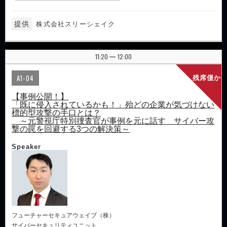
提供
株式会社スリーシェイク
11:20
12:00
|
A1-04
残席僅か
【事例公開！】
「既に侵入されているかも！」殆どの企業が気づけない
標的型攻撃の手口とは？
～元警視庁特別捜査官が事例を元に話す サイバー攻
撃の罠を回避する3つの解決策～
Speaker
フューチャーセキュアウェイブ（株）
サイバーセキュリティユニット