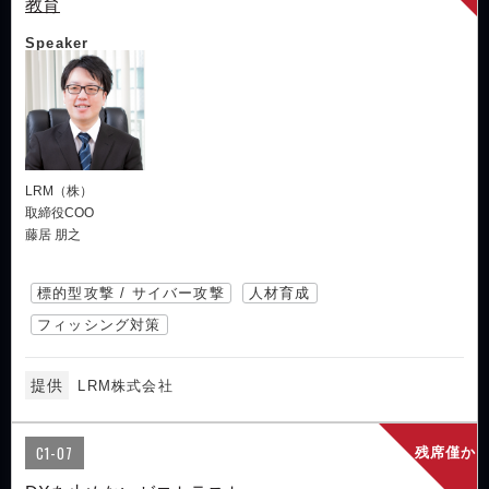
教育
Speaker
LRM（株）
取締役COO
藤居 朋之
標的型攻撃 / サイバー攻撃
人材育成
フィッシング対策
提供
LRM株式会社
C1-07
残席僅か