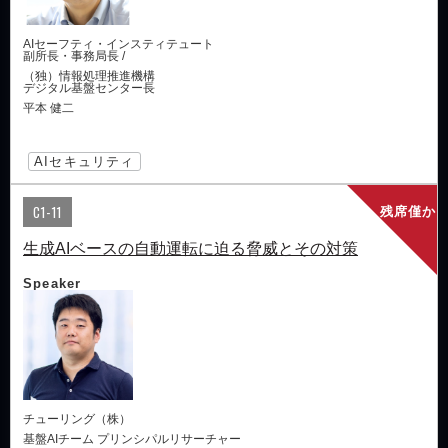
AIセーフティ・インスティテュート
副所長・事務局長 /
（独）情報処理推進機構
デジタル基盤センター長
平本 健二
AIセキュリティ
C1-11
残席僅か
生成AIベースの自動運転に迫る脅威とその対策
Speaker
チューリング（株）
基盤AIチーム プリンシパルリサーチャー