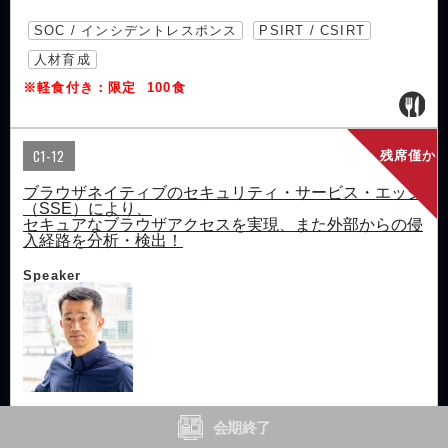
SOC / インシデントレスポンス
PSIRT / CSIRT
人材育成
※軽食付き：限定 100食
C1-12
残席僅か
ブラウザネイティブのセキュリティ・サービス・エッジ
（SSE）により、
セキュアなブラウザアクセスを実現、また外部からの侵
入経路を分析・検出！
Speaker
SentryMark, Inc.
会期終了
Senior Sales Director