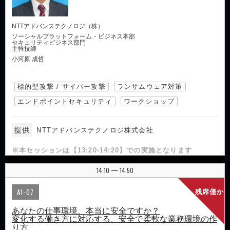
NTTアドバンステクノロジ（株）
ソーシャルプラットフォーム・ビジネス本部
セキュリティビジネス部門
主幹技師
小河原 成哲
標的型攻撃 / サイバー攻撃
ランサムウェア対策
エンドポイントセキュリティ
ワークショップ
提供
NTTアドバンステクノロジ株式会社
※本セッションは【13:20-14:20】での実施となります
14:10
14:50
|
A1-07
残席僅か
あなたの仕事環境、本当に安全ですか？
変化する働き方に対応する、安全で柔軟な業務環境の作
り方