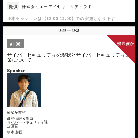
提供
株式会社エーアイセキュリティラボ
※本セッションは【12:00-13:00】での実施となります
13:05
13:35
|
A1-06
残席僅か
サイバーセキュリティの現状とサイバーセキュリティ政
策について
Speaker
経済産業省
商務情報政策局
サイバーセキュリティ課
企画官
橋本 勝国