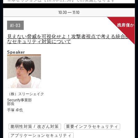
※本セッションは【10:00-11:30】での実施となります
10:30
11:10
|
A1-03
残席僅か
見えない脅威を可視化せよ！攻撃者視点で考える統合的
なセキュリティ対策について
Speaker
（株）スリーシェイク
Securify事業部
部長
手塚 卓也
脆弱性対策 / 改ざん対策
重要インフラセキュリティ
アプリケーションセキュリティ