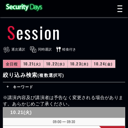
t
n
Session
逐次通訳
同時通訳
軽食付き
全日程
10.21
10.22
10.23
10.24
(火)
(水)
(木)
(金)
絞り込み検索
(複数選択可)
キーワード
※講演内容及び講演者は予告なく変更される場合がありま
す。あらかじめご了承ください。
10.21(火)
09:00
09:30
|