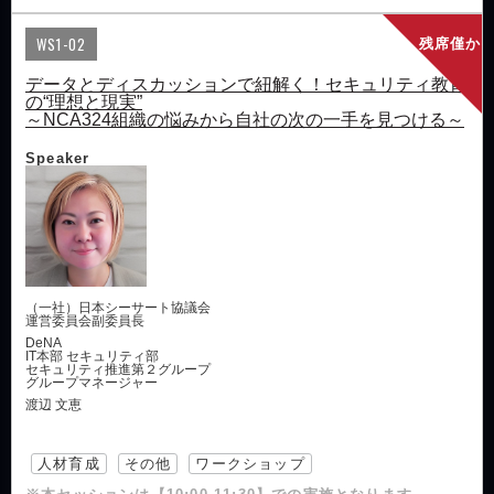
WS1-02
残席僅か
データとディスカッションで紐解く！セキュリティ教育
の“理想と現実”
～NCA324組織の悩みから自社の次の一手を見つける～
Speaker
（一社）日本シーサート協議会
運営委員会副委員長
DeNA
IT本部 セキュリティ部
セキュリティ推進第２グループ
グループマネージャー
渡辺 文恵
人材育成
その他
ワークショップ