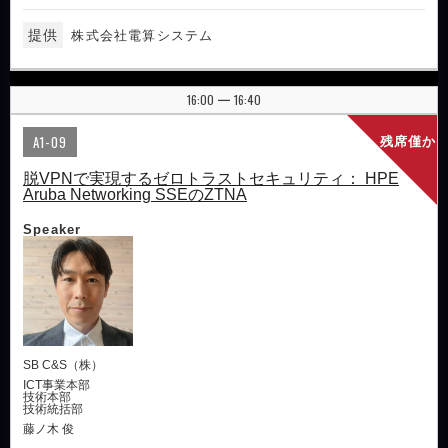
提供
株式会社電算システム
16:00
16:40
|
A1-09
残席僅か
脱VPNで実現するゼロトラストセキュリティ： HPE
Aruba Networking SSEのZTNA
Speaker
SB C&S（株）
ICT事業本部
技術本部
技術統括部
藤ノ木 俊