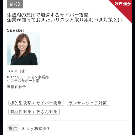
A1-02
残席僅か
生成AIの悪用で加速するサイバー攻撃
企業が知っておきたいリスクと取り組むべき対策とは
Speaker
Ｓｋｙ（株）
ICTソリューション事業部
システムサポート部
近藤 由佳子
標的型攻撃 / サイバー攻撃
ランサムウェア対策
脆弱性対策 / 改ざん対策
提供
Ｓｋｙ株式会社