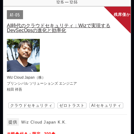
12:15
12:55
|
A1-05
残席僅か
AI時代のクラウドセキュリティ：Wizで実現する
DevSecOpsの進化と効率化
Wiz Cloud Japan（株）
プリンシパル ソリューションズ エンジニア
桂田 祥吾
クラウドセキュリティ
ゼロトラスト
AIセキュリティ
提供
Wiz Cloud Japan K.K.
※軽食付き：限定 300食