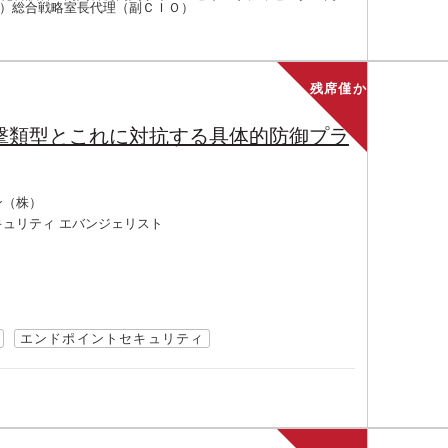
Ｔ）総合戦略室長代理（副ＣＩＯ）
残席僅か
見る攻撃類型とこれに対抗する具体的防御プラ
ン（株）
ュリティ エバンジェリスト
エンドポイントセキュリティ