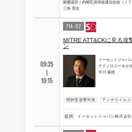
閣審議官 / 内閣官房情報通信技術（Ｉ
三角 育生
71A-02
MITRE ATT&CKに
ン
イーセットジャパ
09:35
テクノロジー＆セキ
|
中川 菊徳
10:15
標的型攻撃対策
アンチウイルス
提供
イーセットジャパン株式会社