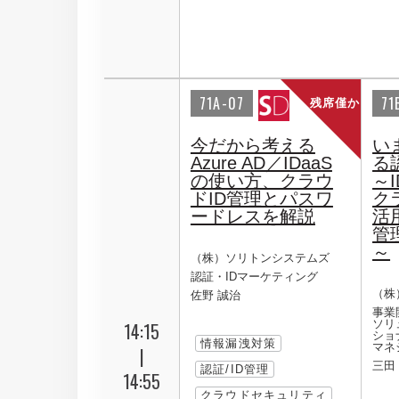
71A-07
71
残席僅か
今だから考える
い
Azure AD／IDaaS
る
の使い方、クラウ
～
ドID管理とパスワ
ク
ードレスを解説
活
管
～
（株）ソリトンシステムズ
認証・IDマーケティング
（株
佐野 誠治
事業
ソリ
14:15
ショ
情報漏洩対策
マネ
|
三田
認証/ID管理
14:55
クラウドセキュリティ