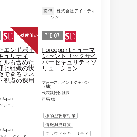
提供
株式会社アイ・ティ
ー・ワン
71E-07
残席僅か
たエンドポイ
Forcepointヒューマ
キュリティ
ンセントリックサイ
イルも含めた
バーセキュリティソ
理と組織の状
リューション
瞰できるマネ
ト視点の採用
フォースポイントジャパン
（株）
代表執行役社長
e Japan
司馬 聡
ンジニア
標的型攻撃対策
情報漏洩対策
e Japan
クラウドセキュリティ
ルスエンジニア