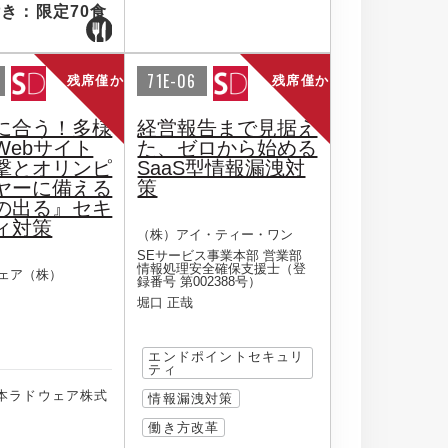
き：限定70食
71E-06
残席僅か
残席僅か
に合う！多様
経営報告まで見据え
Webサイト
た、ゼロから始める
撃とオリンピ
SaaS型情報漏洩対
ヤーに備える
策
の出る』セキ
ィ対策
（株）アイ・ティー・ワン
SEサービス事業本部 営業部
情報処理安全確保支援士（登
ェア（株）
録番号 第002388号）
堀口 正哉
エンドポイントセキュリ
ティ
本ラドウェア株式
情報漏洩対策
働き方改革